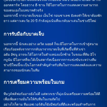
ออกสตาร์ท โดยฮวาง ฮี-ชาน ก็มีโอกาสในการแสดงความสามารถ
ของตนเองในบทบาทตัวจริง
นอกจากนี้ การบาดเจ็บของ เอ็นโซ่ กอนซาเลซ ยังคงทำให้เขาต้องพัก
ยาว แต่ดาวเตะวัย 20 ปี กำลังมุ่งเน้นที่จะกลับมาเล่นในช่วงปีใหม่
การรับมือกับบาดเจ็บ
นอกจากนี้ นักเตะอย่าง เดวิด มอยส์ ก็จะมีโอกาสในการเข้าสู่สนาม
เรียบร้อยหลังจากการกลับมาจากบาดเจ็บที่เกิดขึ้นที่หัวเข่า
อดัม อัซนู อาจจะได้โอกาสในตำแหน่งแบ็กซ้าย ในขณะที่ทิม อิโร
กบูนัม มีโอกาสที่จะได้เป็นสตาร์ทเนื่องจากการแข่งขันระหว่างทีม
ช่วงปีใหม่นี้จะเป็นโอกาสสำคัญสำหรับทีมในการแสดงพลังและความ
สามารถของนักเตะในทีม
การเตรียมความพร้อมในเกม
ทีมวูล์ฟส์ฟอร์มอาจยังไม่ดี แต่พวกเขาก็มุ่งเน้นเตรียมความพร้อมให้ดี
เพื่อเพิ่มความมั่นใจให้กับทีมในเกมถัดไป
อย่างไรก็ตาม ทีมเอฟเวอร์ตันก็ยังมีฟอร์มที่ดีและพร้อมสำหรับการ