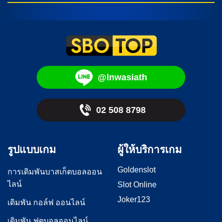
@lnwasiath
02 508 8798
รูปแบบเกม
ผู้ให้บริการเกม
Goldenslot
การเดิมพันบาสเก็ตบอลออน
ไลน์
Slot Online
Joker123
เดิมพัน กอล์ฟ ออนไลน์
เดิมพัน ฟุตบอลออนไลน์