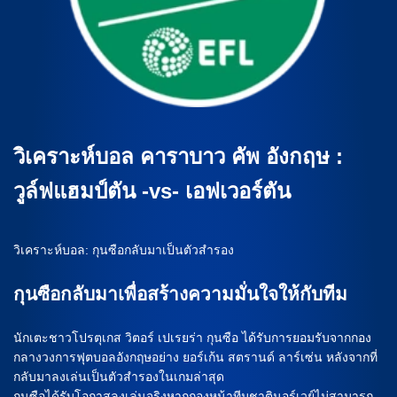
วิเคราะห์บอล คาราบาว คัพ อังกฤษ :
วูล์ฟแฮมป์ตัน -vs- เอฟเวอร์ตัน
วิเคราะห์บอล: กุนซือกลับมาเป็นตัวสำรอง
กุนซือกลับมาเพื่อสร้างความมั่นใจให้กับทีม
นักเตะชาวโปรตุเกส วิตอร์ เปเรยร่า กุนซือ ได้รับการยอมรับจากกอง
กลางวงการฟุตบอลอังกฤษอย่าง ยอร์เก้น สตรานด์ ลาร์เซ่น หลังจากที่
กลับมาลงเล่นเป็นตัวสำรองในเกมล่าสุด
กุนซือได้รับโอกาสลงเล่นจริงหากกองหน้าทีมชาตินอร์เวย์ไม่สามารถ