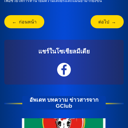
เพื่อช่วยให้การทำนายมีความเสถียรและแม่นยำมากยิ่งขึ้น
← ก่อนหน้า
ต่อไป →
แชร์ในโซเชียลมีเดีย
อัพเดท บทความ ข่าวสารจาก
GClub