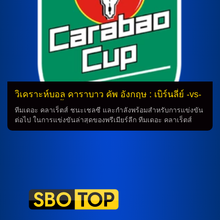
วิเคราะห์บอล คาราบาว คัพ อังกฤษ : เบิร์นลี่ย์ -vs-
คาร์ดิฟฟ์ ซิตี้
ทีมเดอะ คลาเร็ตส์ ชนะเชลซี และกำลังพร้อมสำหรับการแข่งขัน
ต่อไป ในการแข่งขันล่าสุดของพรีเมียร์ลีก ทีมเดอะ คลาเร็ตส์
สามารถเอาชนะเชลซี ด้วยคะแนน 2-1 โดยประตูชัยในช่วงทด
เจ็บ ทำให้ทีมเดอะ คลาเร็ตส์ มีสภาพที่ดีก่อนการแข่งขันต่อไป
สภาพทีมและการเตรียมการ ทีมเดอะ คลาเร็ตส์ จะต้องเข้าสู่การ
แข่งขันโดยขาดเซกี้ อัมดุนี่ (เอ็นไขว้หน้า) และ บาเชียร์ ฮัมฟรี่ส์
เซนเตอร์ (ต้นขา) ที่ลงสนามทั้งคู่ในการแข่งขันล่าสุดนี้ คาดว่า
เฮดโค้ช สก็อตต์ พาร์เกอร์ จะเตรียมหมุนเวียนผู้เล่นในรายการนี้
ด้วยระบบ 4-4-2 เหมือนรอบที่แล้ว โดยคู่หน้าเป็น เซียน เฟลมมิ่ง
กับ อาร์มานโด้ โบรฮา นอกจากนี้ โอลิเวอร์ ซอนเน่ ที่เป็นแบ็ก
ขวาที่ทำประตูในการแข่งขันล่าสุดน่าจะได้เริ่มต้นในการแข่งขัน
ต่อไป ความพร้อมของทีมเดอะ บลูเบิร์ดส์ ในขณะเดียวกัน ทีม