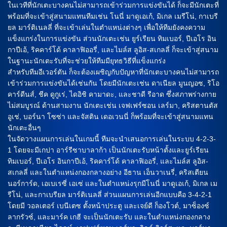
ในเวทีที่นักเตะบางคนไม่สามารถเข้าร่วมการแข่งขันได้ ก็จะมีนักเตะที่
พร้อมที่จะเข้าสู่สนามแทนทีมเช่น โนนี่ มาดูเอเก้, มิเกล เมรีโน่, กาเบรี
ยล มาร์ติเนลลี่ ที่จะเข้าเล่นในตำแหน่งต่างๆ เพื่อให้ทีมยังคงความ
แข็งแกร่งในการแข่งขัน ส่วนนักเตะเช่น ยูร์เรียน ทิมเบอร์, ปีเอโร อิน
กาปีเอ้, ริคคาร์โด้ คาลาฟิออรี่, และไมล์ส ลูอิส-สเกลลี่ ก็จะเข้าสู่สนาม
ในฐานะนักเตะรับที่จะช่วยให้ทีมมียุทธวิธีที่แข็งแกร่ง
สำหรับทีมอีเวอร์ตัน ก็จะต้องเผชิญกับปัญหาที่นักเตะบางคนไม่สามารถ
เข้าร่วมการแข่งขันได้เช่นกัน โดยมีนักเตะเช่น ดาเนียล มูนญอซ, ริโอ
คาร์ดีนส์, ชีค ดูกูเร่, ไดอิชิ คามาดะ, และชาดี รีอาด ซึ่งสภาพร่างกาย
ไม่สมบูรณ์ ด้านสามงาน นักเตะเช่น เจฟเฟร์ซอน เลร์มา, คริสตานตัส
อูเช่, บอร์นา โซซ่า และจัสติน เดอเวนนี่ ก็พร้อมที่จะเข้าสู่สนามแทน
นักเตะอื่นๆ
ในจัดวางแผนการเล่นในเกมนี้ ทีมจะนำเสนอการเล่นในระบบ 4-2-3-
1 โดยจะมีเกปา อาร์รีซาบาลาก้า เป็นนักเตะรับหน้าตั้งและยูร์เรียน
ทิมเบอร์, ปีเอโร อินกาปีเอ้, ริคคาร์โด้ คาลาฟิออรี่, และไมล์ส ลูอิส-
สเกลลี่ และในตำแหน่งกองกลางอย่าง อีธาน เอ็นวาเนรี่, คริสเตียน
นอร์การ์ด, เอเบเรซี่ เอเซ่ และในตำแหน่งรุกมีโนนี่ มาดูเอเก้, มิเกล เม
รีโน่, และกาเบรียล มาร์ติเนลลี่ ส่วนแผนการเล่นอีกแบบคือ 3-4-2-1
โดยมี วอลเตอร์ เบนีเตซ ตั้งหน้าประตู และเจย์ดี ก็องโวต์, มาซ็องซ์
ลากรัวซ์, และมาร์ค เกฮี จะเป็นนักเตะรับ และในตำแหน่งกองกลาง