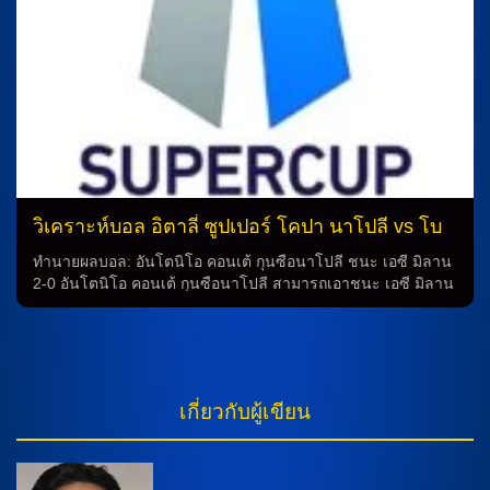
ผลการแข่งขันได้มากขึ้น ในสรุป การทำนายผลการแข่งขัน
อัมราบัต และ อับเด เอซซาลซูลี่ กำลังเดินทางไปเล่นกับทีมชาติ
ฟุตบอลไม่เพียงแต่เพื่อความสนุกสนาน […]
นักเตะที่สามารถเป็นตัวแทน กูโช่ เอร์นานเดซ จะเล่นหน้าเป้า
โดยมี อันโตนี่, โจวานี่ โล เซลโซ่, และ โรดรีโก้ รีเกลเม่ เดินเกม
รุก ขณะที่ ปาโบล ฟอร์นาลส์ จะคุมแดนกลางกับ มาร์ก โรก้า
ส่วน ไอตอร์ รุยบาล, มาร์ก บาร์ตร้า, นาตาน แบร์นาร์โด้ […]
วิเคราะห์บอล อิตาลี่ ซูปเปอร์ โคปา นาโปลี vs โบ
โลญญ่า
ทำนายผลบอล: อันโตนิโอ คอนเต้ กุนซือนาโปลี ชนะ เอซี มิลาน
2-0 อันโตนิโอ คอนเต้ กุนซือนาโปลี สามารถเอาชนะ เอซี มิลาน
ด้วยความยอดเยี่ยมด้วยคะแนน 2-0 แม้ว่ารูปเกมจะเป็นรอง แก้ตัว
จากเกมลีกล่าสุดที่แพ้อย่างน่าผิดหวังให้กับ อูดิเนเซ่ 0-1 สภาพทีม
ของ อันโตนิโอ คอนเต้ ทีมหลังจากการเอาชนะเอซี มิลาน ยังคง
ไม่มี เควิน เดอ บรอยน์, อเล็กซ์ เมเร็ต, บิลลี่ กิลมอร์ และ อ็องเดร-
ฟร็องค์ ซัมโบ อ็องกีสซ่า ที่ยังเจ็บเหมือนเดิม โดย โรเมลู ลูกากู
เกี่ยวกับผู้เขียน
ยืนยันว่าจะไม่เร่งใช้หากไม่พร้อมจริงๆ รายชื่อผู้เล่นสำคัญของ
อันโตนิโอ คอนเต้ อเลสซานโดร บวนจอร์โน่ จะกลับมาคุมเกมรับ
ร่วมกับ โจวานนี่ ดิ ลอเรนโซ่ และ อาเมียร์ ราห์มานี่ แดนกลาง
วาง […]