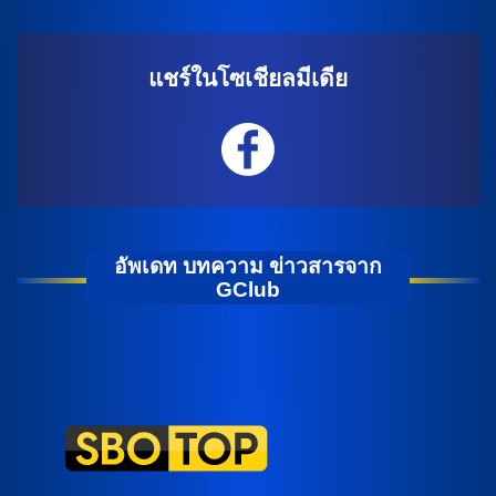
แชร์ในโซเชียลมีเดีย
อัพเดท บทความ ข่าวสารจาก
GClub