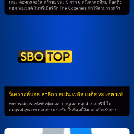
ทั้งทีมบิลเบาและทีมเอสปันญ่อล การทำนายเกี่ยวกับผลการ
เดอะ ค็อทเทเจอร์ส คว้าชัยชนะ 5 จาก 6 ครั้งล่าสุดที่พบ น็อตติ้ง
แข่งขันนั้นก็ยังคงเป็นที่น่าตื่นตาตื่นใจอยู่เสมอ ซึ่งผลการแข่งขัน
แฮม ฟอเรสต์ ในพรีเมียร์ลีก The Cotterjers ทำให้สามารถคว้า
นี้จะเป็นเหตุการณ์ที่ไม่ควรพลาดสำหรับทุกคนที่รักการดูบอลสด
ชัยชนะได้ใน 5 จาก 6 ครั้งล่าสุดที่พบกับทีม น็อตติ้งแฮม ฟอเรสต์
และการทำนายเกี่ยวกับฟุตบอล ดังนั้น หากคุณเป็นแฟนพันธุ์แท้
ในลีกชั้นยอดของอังกฤษ รวมถึงการเหย้าบ้าน 3 เกมอีกด้วย ซึ่ง
ของฟุตบอล อย่าพลาดการชมการแข่งขันระหว่างทีมบิลเบากับทีม
เป็นอัตราการชนะที่สูงที่สุดของพวกเขาเมื่อพบกับทีมใดๆ มากกว่า
เอสปันญ่อล และรับรองว่าคุณจะได้รับประสบการณ์ที่น่าตื่นเตื่น
2 ครั้งในรายการนี้ (83%) การทำนายฟุตบอล: มาร์โก ซิลวา
และไม่น่าลืมในชีวิต Keywords: ทำนาย, การทำนาย, วิเคราะห์
กุนซือชาวโปรตุเกส ต้องเสีย คัลวิน บาสซี่ย์, อเล็กซ์ อิโวบี้ และ
บอล, ดูบอลสด, วิเคราะห์ฟุตบอล การทำนายผลการแข่งขัน การ
ซามูเอล ชุควูเอเซ่ ที่ไปรับใช้ทีมชาติในศึกแอฟริกา คัพ ออฟ
ทำนายผลการแข่งขันฟุตบอลเป็นสิ่งที่ทุกคนชื่นชอบ ไม่ว่าจะ
เนชั่นส์ ในขณะที่ ซาช่า ลูคิช จะต้องรอเช็คความพร้อมจาก
เป็นการทำนายผลการแข่งขันในลีกที่ใหญ่โต หรือแม้แต่การ
ปัญหาที่โคนขาหนีบ แต่ ไรอัน แซสเซอญง และ โรดรีโก้ มูนิซ ก็
ทำนายเกมส์เพื่อสนุกสนานกับเพื่อน การวิเคราะห์บอลและทำนาย
คงจะมีสมรภูมิที่มั่นใจ […]
นั้นเป็นศาสตร์ที่มีความยากลำบาก เนื่องจากมีปัจจัยหลายประการ
ที่ส่งผลต่อผลการแข่งขัน ความสำคัญของการวิเคราะห์บอล การ
วิเคราะห์บอลไม่เพียงแค่ช่วยในการทำนายผลการแข่งขันเท่านั้น
แต่ยังช่วยให้ผู้เล่นทราบถึงข้อมูลที่สำคัญ เช่น ฟอร์มของทีม การ
ชะลอการเจริญเติบ รวมถึงสถิติการพบกันระหว่างทีม การดูบอล
วิเคราะห์บอล ลาลีกา สเปน เรอัล เบติส vs เคตาเฟ่
สดเพื่อการวิเคราะห์ การดูบอลสดเป็นวิธีที่ดีที่สุดในการวิเคราะห์
บอล เนื่องจากสามารถเห็นสถานการณ์และการเคลื่อนไหวของทีม
พยากรณ์การแข่งขันฟุตบอล: มานูเอล หลุยส์ เปเยกรีนี่ ไม่
ได้อย่างชัดเจน การดูบอลสดจะช่วยให้ผู้ทำนายสามารถทำการ
สมบูรณ์สุขภาพ ก่อนการแข่งขัน ในที่สุดก็ถึงเวลาสำหรับการ
วิเคราะห์ได้ถูกต้องมากยิ่งขึ้น การทำนายฟุตบอลในระดับมือ
ทำนายลักษณะการเล่นในการแข่งขันฟุตบอลระหว่างทีม มานู
อาชีพ การทำนายฟุตบอลในระดับมืออาชีพต้องใช้ประสบการณ์
เอล หลุยส์ เปเยกรีนี่ และทีมอื่นๆ ในลีก โดยทีมมานูเอล หลุยส์
และความเชี่ยวชาญ นักวิเคราะห์บอลมืออาชีพมักมีการวิเคราะห์
เปเยกรีนี่ จะต้องเริ่มการแข่งขันโดยไม่มี อีสโก้ อาลาร์กอน และ
ที่ลึกซึ้งและมีเหตุผลที่ชัดเจน ซึ่งทำให้มีโอกาสทำนายใกล้เคียงกับ
ดีเอโก้ ยอเรนเต้ ที่สภาพร่างกายไม่สมบูรณ์ ในขณะที่ โซฟียาน