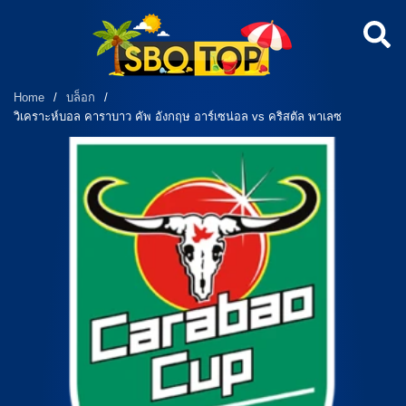
Home
/
บล็อก
/
วิเคราะห์บอล คาราบาว คัพ อังกฤษ อาร์เซน่อล vs คริสตัล พาเลซ