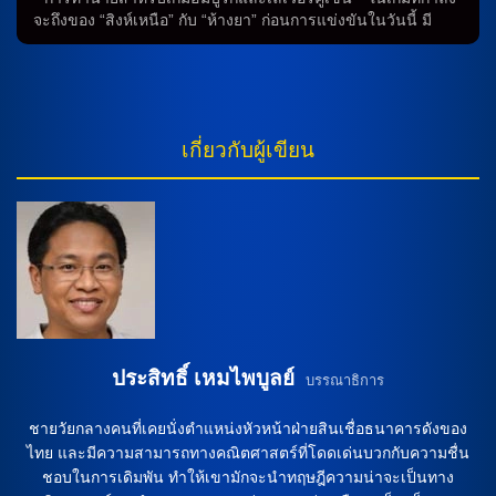
จะถึงของ “สิงห์เหนือ” กับ “ห้างยา” ก่อนการแข่งขันในวันนี้ มี
ข่าวดีและไม่ดีที่ควรให้ระวัง **ข่าวดีสำหรับ “สิงห์เหนือ”** “สิงห์
เหนือ” ของกุนซือ เมอร์ลิน โพลซิน จะไม่มี ดาเนียล เอล ฟาดลี่ ที่
ติดโทษแบนหลังได้ใบแดงนัดล่าสุด และมี ฌอง ลุค ดงเป้, ดาเมีย
น ดาวน์ และ ฟาบิโอ วิเอร่า ที่จะเล่นในเกมนี้ **ข่าวไม่ดีสำหรับ
“ห้างยา”** “ห้างยา” ของกุนซือ แคสเปอร์ ฮูลมันด์ ยังไม่มี พาทริค
เกี่ยวกับผู้เขียน
ชิค กองหน้าตัวเก่ง ที่บาดเจ็บ เช่นเดียวกับ เอเซเกล ปาลาซิออส
และ อักเซล เทป **การทำนายสำหรับเกม** โดยทั่วไป, โฟล์คส
พาร์ค สตาดิโอน มีผลงานดีที่บ้าน แต่ยังขาดความน่ากลัว ใน
ขณะเดียวกัน, เลเวอร์คูเซ่น มีศักยภาพทีมที่เหนือกว่า และสถิติ
การเจอกันทำได้ดีกว่า […]
ประสิทธิ์ เหมไพบูลย์
บรรณาธิการ
ชายวัยกลางคนที่เคยนั่งตำแหน่งหัวหน้าฝ่ายสินเชื่อธนาคารดังของ
ไทย และมีความสามารถทางคณิตศาสตร์ที่โดดเด่นบวกกับความชื่น
ชอบในการเดิมพัน ทำให้เขามักจะนำทฤษฎีความน่าจะเป็นทาง