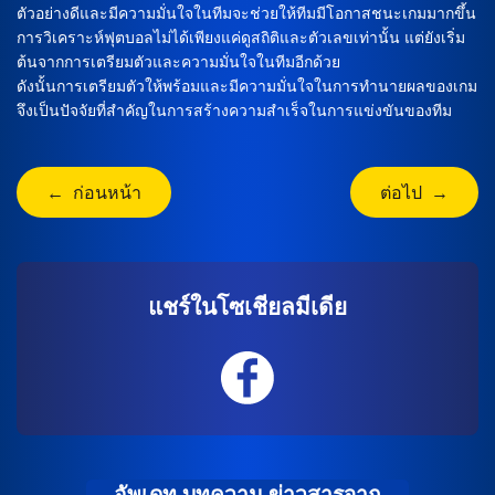
ตัวอย่างดีและมีความมั่นใจในทีมจะช่วยให้ทีมมีโอกาสชนะเกมมากขึ้น
การวิเคราะห์ฟุตบอลไม่ได้เพียงแค่ดูสถิติและตัวเลขเท่านั้น แต่ยังเริ่ม
ต้นจากการเตรียมตัวและความมั่นใจในทีมอีกด้วย
ดังนั้นการเตรียมตัวให้พร้อมและมีความมั่นใจในการทำนายผลของเกม
จึงเป็นปัจจัยที่สำคัญในการสร้างความสำเร็จในการแข่งขันของทีม
← ก่อนหน้า
ต่อไป →
แชร์ในโซเชียลมีเดีย
อัพเดท บทความ ข่าวสารจาก