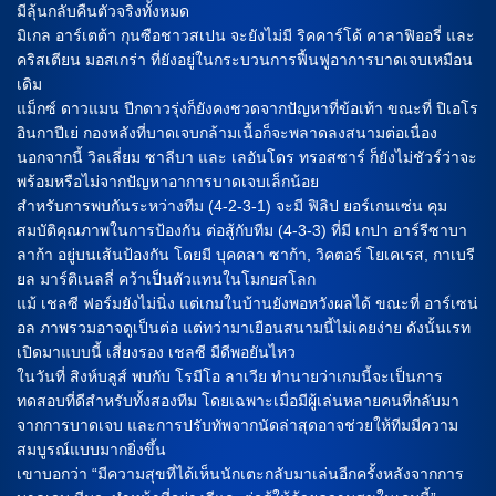
มีลุ้นกลับคืนตัวจริงทั้งหมด
มิเกล อาร์เตต้า กุนซือชาวสเปน จะยังไม่มี ริคคาร์โด้ คาลาฟิออรี่ และ
คริสเตียน มอสเกร่า ที่ยังอยู่ในกระบวนการฟื้นฟูอาการบาดเจบเหมือน
เดิม
แม็กซ์ ดาวแมน ปีกดาวรุ่งก็ยังคงชวดจากปัญหาที่ข้อเท้า ขณะที่ ปิเอโร
อินกาปีเย่ กองหลังที่บาดเจบกล้ามเนื้อก็จะพลาดลงสนามต่อเนื่อง
นอกจากนี้ วิลเลี่ยม ซาลีบา และ เลอันโดร ทรอสซาร์ ก็ยังไม่ชัวร์ว่าจะ
พร้อมหรือไม่จากปัญหาอาการบาดเจบเล็กน้อย
สำหรับการพบกันระหว่างทีม (4-2-3-1) จะมี ฟิลิป ยอร์เกนเซ่น คุม
สมบัติคุณภาพในการป้องกัน ต่อสู้กับทีม (4-3-3) ที่มี เกปา อาร์รีซาบา
ลาก้า อยู่บนเส้นป้องกัน โดยมี บุคคลา ซาก้า, วิคตอร์ โยเคเรส, กาเบรี
ยล มาร์ติเนลลี่ คว้าเป็นตัวแทนในโมกยสโลก
แม้ เชลซี ฟอร์มยังไม่นิ่ง แต่เกมในบ้านยังพอหวังผลได้ ขณะที่ อาร์เซน่
อล ภาพรวมอาจดูเป็นต่อ แต่ทว่ามาเยือนสนามนี้ไม่เคยง่าย ดังนั้นเรท
เปิดมาแบบนี้ เสี่ยงรอง เชลซี มีดีพอยันไหว
ในวันที่ สิงห์บลูส์ พบกับ โรมีโอ ลาเวีย ทำนายว่าเกมนี้จะเป็นการ
ทดสอบที่ดีสำหรับทั้งสองทีม โดยเฉพาะเมื่อมีผู้เล่นหลายคนที่กลับมา
จากการบาดเจบ และการปรับทัพจากนัดล่าสุดอาจช่วยให้ทีมมีความ
สมบูรณ์แบบมากยิ่งขึ้น
เขาบอกว่า “มีความสุขที่ได้เห็นนักเตะกลับมาเล่นอีกครั้งหลังจากการ