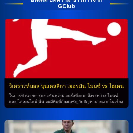
GClub
วิเคราะห์บอล บุนเดสลีกา เยอรมัน ไมนซ์ vs ไฮเดน
ไฮม์
ในการทำนายการแข่งขันฟุตบอลครั้งที่จะมาถึงระหว่าง ไมนซ์
และ ไฮเดนไฮม์ นั้น จะมีทีมที่ต้องเผชิญกับปัญหามากมายในเรื่อง
ของนักเตะที่ขาดหาย ซึ่งอาจส่งผลกระทบกับผลการแข่งขันอย่าง
มีนัยสำคัญ **ความยาวของบทความ (550 คำ)** เมื่อพูดถึงทีม
ไมนซ์ จะเห็นได้ว่าพวกเขาจะต้องเผชิญกับปัญหาในการสร้าง
ความสามารถในการโจมตี เนื่องจากนักเตะหลายคนอย่าง อันเด
รียส ฮันเซ่-โอลเซ่น, โรบิน เซนต์เนอร์, มักซิม ไลทช, ฟิลิปป์