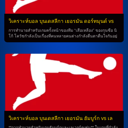
อันดับกับทีมจองค์เกมระหว่าง ออสเตรเลีย และ อิรัก U23 ว่ามีผล
แพ้หรือชนะ ความเห็นจากโค้ช ธวัชชัย ดำรงอ่องตระกูล หัวหน้า
ผู้ฝึกสอนทีมชาติไทย U23 กล่าวว่า “นัดนี้เป็นเกมที่สำคัญมาก
สำหรับทีมเรา ต้องทำทุกอย่างเพื่อเอาชนะจีนเพื่อเข้ารอบ 8 […]
วิเคราะห์บอล บุนเดสลีกา เยอรมัน ดอร์ทมุนด์ vs
แวร์เดอร์ เบรเมน
การทำนายสำหรับเกมครั้งหน้าของทีม “เสือเหลือง” ของกุนซือ นิ
โก้ โควัชกำลังเป็นเรื่องที่คนหลายคนต่างกำลังตื่นตาตื่นใจกันอยู่
โดยเฉพาะกับการเพิ่มโจ๊บ เบลลิงแฮมกลับสู่ทีมหลังจากพ้นโทษ
แบน นอกจากนี้ การที่ รามี่ เบนเซไบนี่ ไม่มีภาระกับทีมชาติ
แอลจีเรียอีกต่อไป ก็จะทำให้เหลือเพียง อารอน อันเซลมีโน่ที่เป็นผู้
บาดเจ็บเดียว วิเคราะห์บอลและการดูบอลสดสำหรับเกมครั้งหน้า
นี้ยังเชื่อว่าแซร์อู กีราสซี่จะปักหลักหน้าเป้า มี มักซิมิเลียน ไบเออร์
และ ยูเลียน บรันด์ท มาช่วยเป็นการคีบเกม ส่วนด้านกลางของ
สนาม มาร์เซล ซาบิตเซอร์จะควบคุมกลางร่วมกับ เฟลิกซ์ เมช่า
ทีม “นกนางนวล” ของกุนซือ ฮอร์สต์ สเตฟเฟ่นอย่างไรก็ตามจะ
ต้องป้องกันการบาดเจ็บของ วิคเตอร์ โบนีเฟซ, ซาลีม มูซาห์, เฟลิ
กซ์ อากู, มิทเชลล์ ไวเซอร์ และ มักซิมิเลียน เวอเบอร์ ที่ยังไม่
พร้อมเข้าสนาม แต่จะได้ คาริม คูลิบาลี่ กลับมาจากการโทษแบน
เมื่อพูดถึงการจัดทัพแดนกลางทีม “เสือเหลือง” จะมี เซนเน่ ลีเน่น,
[…]
วิเคราะห์บอล บุนเดสลีกา เยอรมัน ฮัมบูร์ก vs เล
เวอร์คูเซ่น
**การทำนายสำหรับเกมฮัมบูร์กและเลเวอร์คูเซ่น** ในเกมที่กำลัง