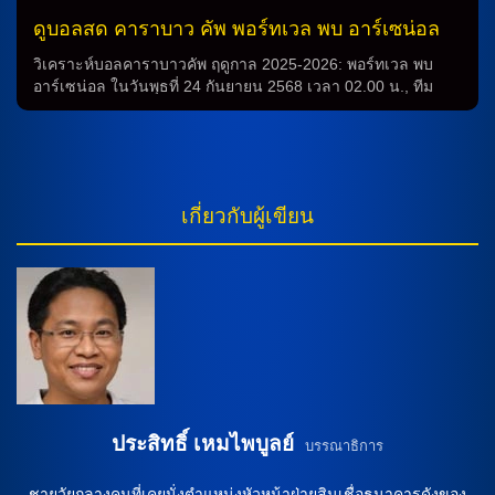
ดูบอลสด คาราบาว คัพ พอร์ทเวล พบ อาร์เซน่อล
24 ก.ย.68
วิเคราะห์บอลคาราบาวคัพ ฤดูกาล 2025-2026: พอร์ทเวล พบ
อาร์เซน่อล ในวันพุธที่ 24 กันยายน 2568 เวลา 02.00 น., ทีม
พอร์ทเวล จะพบกับทีมอาร์เซน่อลในรอบ 3 ของฟุตบอลคารา
บาวคัพ ฤดูกาล 2025-2026 ที่สนุกสุดแห่งเดือนกันยายน โดยการ
ทำนายเกมนี้มีความสำคัญและน่าตื่นเต้น เนื่องจากทั้งสองทีมมี
ประวัติการแข่งขันกันไม่มากนัก พอร์ทเวล: ทำนายการแข่งขัน
ทีมพอร์ทเวลได้เข้ารอบ 3 ของคาราบาวคัพเป็นครั้งที่ 2 ในรอบ
เกี่ยวกับผู้เขียน
16 ฤดูกาลหลังสุด และพวกเขาจะพยายามทำท่าทางในการ
เอาชนะทีมอาร์เซน่อล เป็นทีมที่มีความแข็งแกร่งและมี
ประวัติการแข่งขันในศึกฟุตบอลโดยเฉพาะพรีเมียร์ลีกอังกฤษ
ทำนายการแข่งขันระหว่างพอร์ทเวลกับอาร์เซน่อล นักวิเคราะห์
บอลคาดการณ์ว่าทีมเหย้าจะใช้กลยุทธ์การโจมตีเพื่อสร้างความ
เสียหายให้กับทีมเยือน โดยมีผู้เล่นเชี่ยวชาญด้านการทำประตูเช่น
ฮาร์รี่ เคน และ แอนดี แรปฟอร์ด ที่จะเป็นคนเป็นตัวนำการโจมตี
อาร์เซน่อล: วิเคราะห์การเล่น จากฝั่งอาร์เซน่อล ทีมนี้มีความยาก
ลำบากในการแข่งขันครั้งนี้ แต่เพื่อความเป็นรองจากพรีเมียร์ลีก
พวกเขาจะต้องพยายามให้ความสำคัญกับการป้องกันและการโต้
เถียงให้ดี เพื่อทำให้เกมออกมาอย่างสมบูรณ์แบบ นักวิเคราะห์
ประสิทธิ์ เหมไพบูลย์
บรรณาธิการ
ฟุตบอลเชื่อว่า อาร์เซน่อลจะใช้กลยุทธ์การเล่นที่รัดกุมและมี
ความเอาใจใส่ในการควบคุมบอล รวมถึงการใช้กลยุทธ์การเล่น
ชายวัยกลางคนที่เคยนั่งตำแหน่งหัวหน้าฝ่ายสินเชื่อธนาคารดังของ