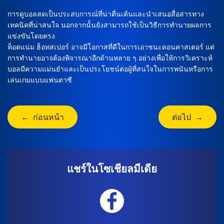
การดูบอลสดเป็นประสบการณ์ที่น่าตื่นเต้นและนำเสนอสื่อสารทาง
เทคนิคที่น่าสนใจ นอกจากนั้นยังสามารถใช้เป็นวิธีการทำนายผลการ
แข่งขันโดยตรง
ท็อตแน่ม ฮ็อทสเปอร์ อาจมีโอกาสที่ดีในการเอาชนะดอนคาสเตอร์ แต่
การทำนายอาจต้องพิจารณาอีกด้านหลาย ๆ อย่างเพื่อให้การวิเคราะห์
บอลมีความแม่นยำและเป็นประโยชน์ต่อผู้ที่สนใจในการพนันหรือการ
เล่นเกมแบบแฟนตาซี
← ก่อนหน้า
ต่อไป →
แชร์ในโซเชียลมีเดีย