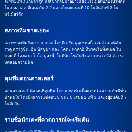
จะพ่ายแพ้ในเกมล่าสุด แต่เขากลับมาอย่างแข็งแรงเมื่อพบกับไบรท์ตัน
ในเกมล่าสุด ที่เสมอกัน 2-2 และเก็บคะแนนที่ 10 ในอันดับที่ 3 ใน
พรีเมียร์ลีก
สภาพทีมขาดเยอะ
สภาพของทีมยังคงขาดเยอะ โดยมีเดยัน คูลูเซฟสกี้, เจมส์ แมดดิสัน,
ราดู ดรากูซิน, อีฟ บิสซูม่า และ โคตะ ทาคาอิ ที่บาดเจ็บทั้งหมด ใน
ขณะที่ ร็องดาล โกโล่ มูอานี่, โดมินิก โซลันกี และ เบน เดวี่ส์ ต้องรอ
ทดสอบความฟิต
คุมทีมดอนคาสเตอร์
ดอนคาสเตอร์ คือ คนที่คุมทีม โดย แกรนท์ แม็คแคนน์ ผลงานต้นซีซั่น
น่าพอใจ โดยมีผลการแข่งขัน 5 ชนะ 5 เสมอ 1 แพ้ 3 และอยู่อันดับที่ 7
ในลีกวัน
รายชื่อนักเตะที่คาดการณ์จะเริ่มต้น