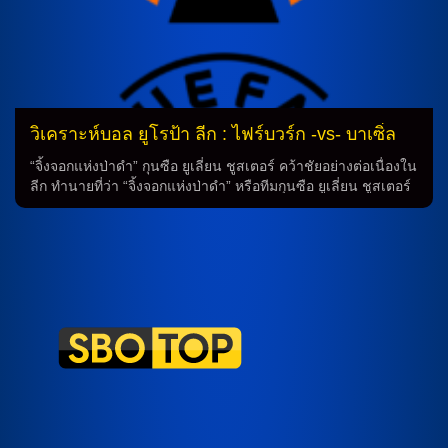
สุดท้าย แนวรับมี โคโย เปปราห์ อ็อปปง, ยูม่า […]
วิเคราะห์บอล ยูโรป้า ลีก : ไฟร์บวร์ก -vs- บาเซิ่ล
“จิ้งจอกแห่งป่าดำ” กุนซือ ยูเลี่ยน ชูสเตอร์ คว้าชัยอย่างต่อเนื่องใน
ลีก ทำนายที่ว่า “จิ้งจอกแห่งป่าดำ” หรือทีมกุนซือ ยูเลี่ยน ชูสเตอร์
ก้าวหน้าอย่างมั่นคงในลีกเมื่อพวกเขาคว้าชัยต่อเนื่องในเกมล่าสุด
กับทีมสตุ๊ตการ์ทและเบรเมน ด้วยการยิงประตูรวมกันถึง 6 ประตู
โยฮัน มานซัมบี้ พร้อมกลับมาในถ้วยยุโรป นอกจากนี้ นักเตะโย
ฮัน มานซัมบี้ ที่เคยติดโทษและถูกแบนในลีกก็จะเข้าร่วมในถ้วย
ยุโรปโดยไม่มีข้อจำกัดได้ตามปกติ ในขณะที่มักซ์ โรเซนเฟลเด
อร์, ดาวิด คเยเรห์ และ อีกอร์ มาตาโนวิช ยังคงมีบาดเจ็บอยู่
สถานการณ์นักเตะที่บาดเจ็บ นอกจากนี้ มานซัมบี้ อาจจะได้รับ
โอกาสเล่นแทน ลูคัส เฮอเลอร์ ซึ่งเป็นหนึ่งในนักเตะที่บาดเจ็บ
ส่วนนักเตะหน้าเป้าอีกอร์ มาตาโนวิช ก็ต้องแข่งขันเพื่อเอา
ตำแหน่งจาก ชุควูบุยเก้ อดามู ลูโดวิค มาญนัง เตรียมทีมก่อนลง
เล่น เทรนเนอร์ ลูโดวิค มาญนัง นำทีมให้มั่นใจก่อนลงเล่นเกมนี้
เนื่องจากทีมคว้าชัยต่อเนื่องมา 2 เกมในลีกและจะต้องเป็นเกม
นอกบ้าน นักเตะที่กลับมา นักเตะ โจนาส อัดเจ อัดเจเตย์ […]