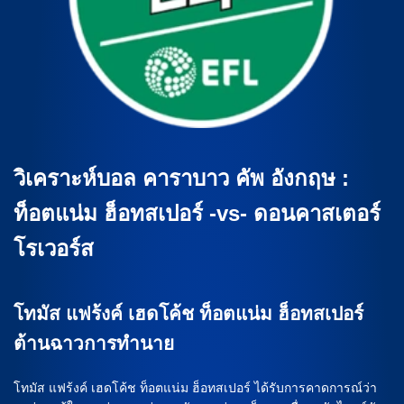
วิเคราะห์บอล คาราบาว คัพ อังกฤษ :
ท็อตแน่ม ฮ็อทสเปอร์ -vs- ดอนคาสเตอร์
โรเวอร์ส
โทมัส แฟร้งค์ เฮดโค้ช ท็อตแน่ม ฮ็อทสเปอร์
ต้านฉาวการทำนาย
โทมัส แฟร้งค์ เฮดโค้ช ท็อตแน่ม ฮ็อทสเปอร์ ได้รับการคาดการณ์ว่า