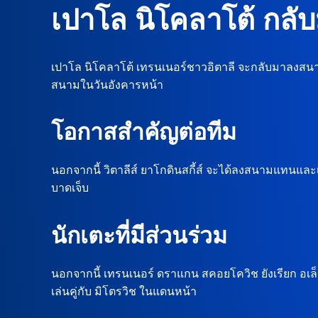
เปาโล นิโคลาโต้ กล
เปาโล นิโคลาโต้ เทรนเนอร์ชาวอิตาลี จะกลับมาลงสนาม
สนามในวันอังคารหน้า
โอกาสสำคัญต่อทีม
นอกจากนี้ วิตาลีส์ ยาโกดินสกี้ส์ จะได้ลงสนามแทนและเ
บาดเจ็บ
นักเตะที่มีส่วนร่วม
นอกจากนี้ เทรนเนอร์ ดราแกน สคอยโควิช ยังเรียก อเล็ก
เล่นคู่กับ มิโตรวิช ในแดนหน้า