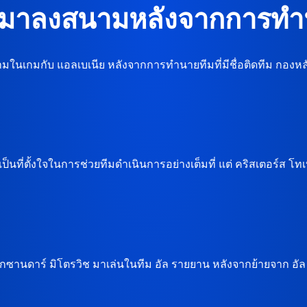
ับมาลงสนามหลังจากการทำ
ในเกมกับ แอลเบเนีย หลังจากการทำนายทีมที่มีชื่อติดทีม กองหลั
ป็นที่ตั้งใจในการช่วยทีมดำเนินการอย่างเต็มที่ แต่ คริสเตอร์ส 
ซานดาร์ มิโตรวิช มาเล่นในทีม อัล รายยาน หลังจากย้ายจาก อัล ฮิ