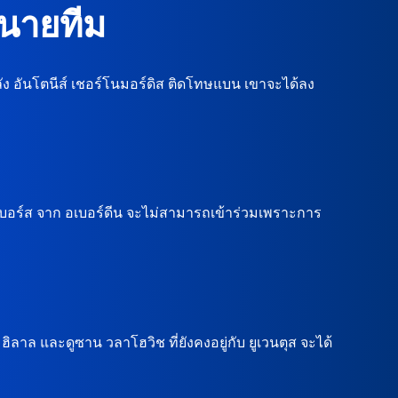
นายทีม
ง อันโตนีส์ เชอร์โนมอร์ดิส ติดโทษแบน เขาจะได้ลง
โทเบอร์ส จาก อเบอร์ดีน จะไม่สามารถเข้าร่วมเพราะการ
ลาล และดูซาน วลาโฮวิช ที่ยังคงอยู่กับ ยูเวนตุส จะได้