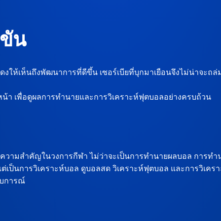
ขัน
สดงให้เห็นถึงพัฒนาการที่ดีขึ้น เซอร์เบียที่บุกมาเยือนจึงไม่น่าจ
รหน้า เพื่อดูผลการทำนายและการวิเคราะห์ฟุตบอลอย่างครบถ้วน
ละมีความสำคัญในวงการกีฬา ไม่ว่าจะเป็นการทำนายผลบอล การท
ำ แต่เป็นการวิเคราะห์บอล ดูบอลสด วิเคราะห์ฟุตบอล และการวิเ
สบการณ์