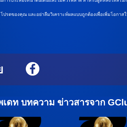
เป็นการประลองที่น่าตื่นเต้นและไม่ควรพลาด สำหรับผู้ที่หลงใหล
ปรดของคุณ และอย่าลืมวิเคราะห์ผลแบบถูกต้องเพื่อเพิ่มโอกาส
ย
ัพเดท บทความ ข่าวสารจาก GCl