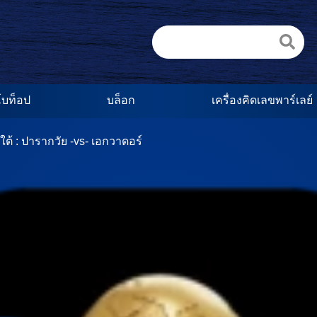
บท็อป
บล็อก
เครื่องคิดเลขพาร์เลย์
้ : ปารากวัย -vs- เอกวาดอร์