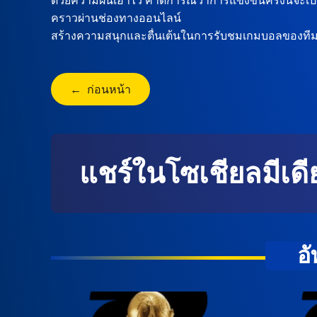
ด้วยความฝันเอาไว้ คาดการณ์ว่าการแข่งขันครั้งนี้จะ
คราวผ่านช่องทางออนไลน์
สร้างความสนุกและตื่นเต้นในการรับชมเกมบอลของทีมโ
← ก่อนหน้า
แชร์ในโซเชียลมีเดี
อ