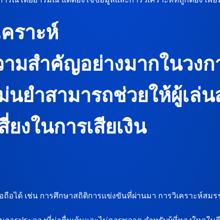
คราะห์
ามสำคัญอย่างมากในวงก
ม่นยำสามารถช่วยให้ผู้เล่
่ยงในการเสียเงิน
่เชื่อถือได้ เช่น การศึกษาสถิติการแข่งขันที่ผ่านมา การวิเคราะ