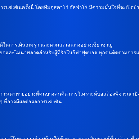
การแข่งขันครั้งนี้ โดยทีมกุสตาโว่ อัลฟาโร่ มีความมั่นใจที่จะเปิดบ
่างดีในการเดินเกมรุก และควมแดนกลางอย่างเชี่ยวชาญ
ุดยอดและไม่น่าพลาดสำหรับผู้ที่รักในกีฬาฟุตบอล ทุกคนติดตามการ
นการเดาทายอย่างที่คนบางคนคิด การวิเคราะห์บอลต้องพิจารณาปัจ
ๆ ที่อาจมีผลต่อผลการแข่งขัน
ารณ์โดยอารมณ์ แต่ต้องใช้ข้อมูลและการวิเคราะห์ที่ถูกต้อง เพื