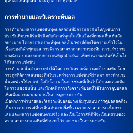
ฟุตบอลให้สนุกสนานในทุกคำว่า ฟุตบอล!
การทำนายและวิเคราะห์บอล
การทำนายผลการแข่งขันฟุตบอลก่อนที่มีการแข่งขันใหญ่เช่นการ
ประชันทีมบาเยิร์นมิวนิคกับลิเวอร์พูลนั้นเป็นเรื่องที่ทุกคนตื่นเต้นกัน
อย่างมาก โดยการวิเคราะห์ฟุตบอลเป็นวิชาที่ต้องใช้ความเข้าใจใน
เรื่องของกีฬาฟุตบอล การพิจารณาจากภาพรวมของทีม ภาวะร่างกาย
ของนักเตะ และระบบการเล่นที่ถูกนำเสนอ เพื่อทำนายผลลัพธ์ที่เป็นไป
ได้ในการแข่งขัน
การทำนายนั้นสามารถทำได้โดยการวิเคราะห์ความแข็งของทีม โดย
การดูสถิติการเล่นของทีมในระหว่างการแข่งขันที่ผ่านมา การทำนาย
นั้นจะช่วยให้เราเข้าใจถึงโอกาสในการชนะที่เป็นไปได้ของแต่ละทีม
ในการแข่งขันนั้น และมีเทคนิคการวิเคราะห์บอลที่ใช้ในการดูบอลสด
เพื่อเพิ่มความสนุกสนานในการดูการแข่งขัน
เมื่อทำการทำนายและวิเคราะห์บอลอย่างเต็มรูปแบบ การดูบอลสดก็จะ
เป็นประสบการณ์ที่น่าตื่นเต้นมากยิ่งขึ้น เพราะเราสามารถเห็นการ
เล่นและผลการแข่งขันตามจริง และเป็นโอกาสที่ดีที่จะเป็นพยานของ
ความสามารถของทีมที่ทำนายไว้ว่าจะชนะในการแข่งขัน