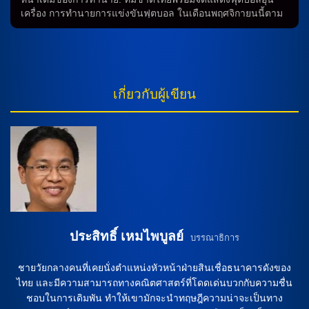
เครื่อง การทำนายการแข่งขันฟุตบอล ในเดือนพฤศจิกายนนี้ตาม
ปฎิทินฟีฟ่าเดย์ ทีมชาติไทยที่อยู่ในอันดับที่ 96 ของโลกจะเข้าร่วม
การแข่งขันฟุตบอลเพื่อทดสอบความสามารถของทีมภายใต้การ
ทำทีมของ แอนโธนี่ ฮัดสัน กุนซือ กุนซือคนใหม่ชาวอังกฤษ การ
เตะบอลนี้จะเป็นกับ สิงคโปร์ ทีมอันดับที่ 155 ของโลก ในวันพุธที่
13 พฤศจิกายน 2568 ที่สนามมหาวิทยาลัยธรรมศาสตร์ รังสิต
เกี่ยวกับผู้เขียน
เวลา 19.30 น.ตามเวลาประเทศไทย การเตะบอลระหว่างทีมชาติ
ไทยกับสิงคโปร์ ทีมชาติไทยได้แสดงความสามารถในการเตะบอล
ในการพบกันกับทีมอื่นๆ โดยทำได้เหนือกว่าเมื่อเป็นฝ่ายเอาชนะ
ได้ทุกเกม ซึ่งสถิติผลงานการพบกัน 5 นัดหลังสุดสำหรับ “ทัพช้าง
ศึก” ก็ยังคงยืนยงอยู่ คุณค่าของผลงาน การทำนายผลงานของทีม
ชาติไทยกับสิงคโปร์นั้นมีความสำคัญอย่างมาก โดยทั้งสองทีม
ต้องการคว้าชัยชนะในการแข่งขันนี้ เพื่อเพิ่มความมั่นใจและ
ความเชื่อมั่นในทีมของตนเอง การถ่ายทอดสดและการติดตามผล
การแข่งขัน การแข่งขันระหว่างทีมชาติไทยกับสิงคโปร์จะถูก
ถ่ายทอดสดทางช่อง ไทยรัฐ ทีวี ช่อง 32 และช่อง YouTube : BG
SPORTS และ True Visions NOW ซึ่งทุกคนสามารถติดตามผล
ประสิทธิ์ เหมไพบูลย์
บรรณาธิการ
การแข่งขันอย่างใกล้ชิด ดังนั้น กลุ่มผู้บริสุทธิ์ที่รักในฟุตบอลจะได้
รับโอกาสในการทำนายผลการแข่งขันนี้ […]
ชายวัยกลางคนที่เคยนั่งตำแหน่งหัวหน้าฝ่ายสินเชื่อธนาคารดังของ
ไทย และมีความสามารถทางคณิตศาสตร์ที่โดดเด่นบวกกับความชื่น
ชอบในการเดิมพัน ทำให้เขามักจะนำทฤษฎีความน่าจะเป็นทาง