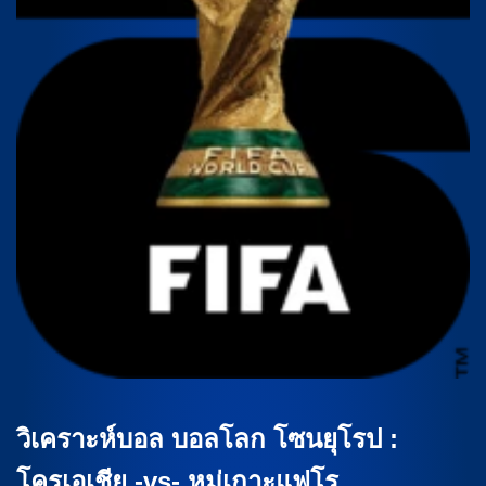
วิเคราะห์บอล บอลโลก โซนยุโรป :
โครเอเชีย -vs- หมู่เกาะแฟโร