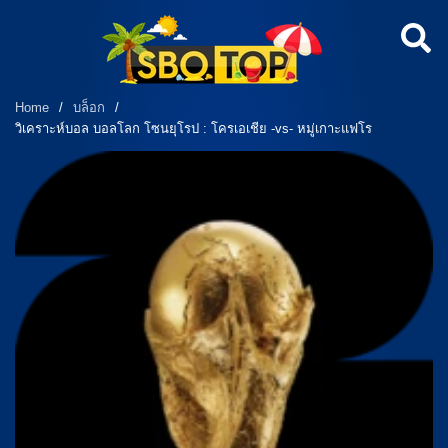
Home
/
บล็อก
/
วิเคราะห์บอล บอลโลก โซนยุโรป : โครเอเชีย -vs- หมู่เกาะแฟโร