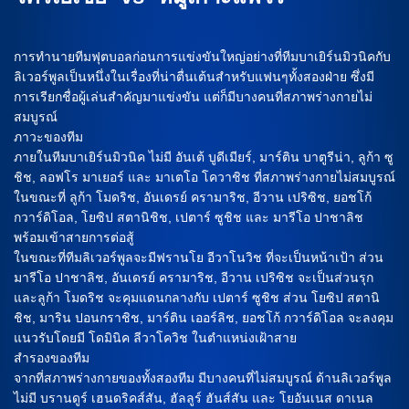
การทำนายทีมฟุตบอลก่อนการแข่งขันใหญ่อย่างที่ทีมบาเยิร์นมิวนิคกับ
ลิเวอร์พูลเป็นหนึ่งในเรื่องที่น่าตื่นเต้นสำหรับแฟนๆทั้งสองฝ่าย ซึ่งมี
การเรียกชื่อผู้เล่นสำคัญมาแข่งขัน แต่ก็มีบางคนที่สภาพร่างกายไม่
สมบูรณ์
ภาวะของทีม
ภายในทีมบาเยิร์นมิวนิค ไม่มี อันเต้ บูดีเมียร์, มาร์ติน บาตูรีน่า, ลูก้า ซู
ชิช, ลอฟโร มาเยอร์ และ มาเตโอ โควาชิช ที่สภาพร่างกายไม่สมบูรณ์
ในขณะที่ ลูก้า โมดริช, อันเดรย์ ครามาริช, อีวาน เปริซิช, ยอชโก้
กวาร์ดิโอล, โยซิป สตานิชิช, เปตาร์ ซูชิช และ มารีโอ ปาชาลิช
พร้อมเข้าสายการต่อสู้
ในขณะที่ทีมลิเวอร์พูลจะมีฟรานโย อีวาโนวิช ที่จะเป็นหน้าเป้า ส่วน
มารีโอ ปาชาลิช, อันเดรย์ ครามาริช, อีวาน เปริซิช จะเป็นส่วนรุก
และลูก้า โมดริช จะคุมแดนกลางกับ เปตาร์ ซูชิช ส่วน โยซิป สตานิ
ชิช, มาริน ปอนกราชิช, มาร์ติน เออร์ลิช, ยอชโก้ กวาร์ดิโอล จะลงคุม
แนวรับโดยมี โดมินิค ลีวาโควิช ในตำแหน่งเฝ้าสาย
สำรองของทีม
จากที่สภาพร่างกายของทั้งสองทีม มีบางคนที่ไม่สมบูรณ์ ด้านลิเวอร์พูล
ไม่มี บรานดูร์ เฮนดริคส์สัน, ฮัลลูร์ ฮันส์สัน และ โยอันเนส ดาเนล