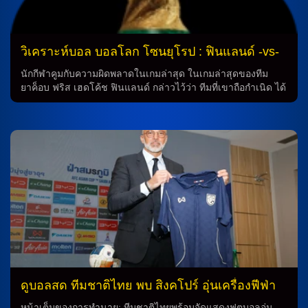
สโลวาเกีย แต่ทีมกุนซือเสียประตูน้อยกว่า จึงนำอันดันบนตาราง
จัดอันดับ ความพร้อมในการทำนายฟุตบอล โดยทั่วไปความพร้อม
ในการทำนายฟุตบอลจะไม่มี คาริม อเดเยมี่ นักเตะแนวรุกจาก ด
อร์ทมุนด์ […]
วิเคราะห์บอล บอลโลก โซนยุโรป : ฟินแลนด์ -vs-
มอลตา
นักกีฬาคูมกับความผิดพลาดในเกมล่าสุด ในเกมล่าสุดของทีม
ยาค็อบ ฟริส เฮดโค้ช ฟินแลนด์ กล่าวไว้ว่า ทีมที่เขาถือกำเนิด ได้
บุกเบาะแพ้ ทีม เนเธอร์แลนด์ ด้วยคะแนน 0-4 ซึ่งทำให้ทีมในประ
เทศเฮดโค้ชนี้ได้รับเพียง 10 คะแนนจาก 7 เกมที่ผ่านมา ซึ่งเป็น
ความล้มเหลวที่สำคัญในการทำนายก่อนที่จะมีโอกาสคว้าตั๋ว
ฟุตบอลโลก รอบสุดท้าย โรเบิร์ต อีวานอฟ คงได้กลับมาจากการ
โดนแบน แต่ทีมยังคงขาดคุณสมบัติของ เยสเซ่ โยโรเนน, อดัม
สตาล, เฟรดริค เยนเซ่น, และ คาสเปอร์ เตอร์โฮ ทั้งหมดที่มีบาด
เจ็บและต้องถอนตัวไป ในทางตรงกันข้าม โค้ชเชียร์ มอลตา คุม
ทัพด้วย เอมิลิโอ เด เลโอ นำทีมไปแข่งขัน โดยมีคะแนนเพียง 2
คะแนนจาก 6 เกมแรก ซึ่งมาจากการเสมอในเกมกับ ลิทัวเนีย ทีม
เดียวทั้งเหย้าและเยือน ทีมของเขาก็ต้องเล่นโดยไม่มี เจค อัซโซ
ปาร์ดี้, ไรอัน คาเมนซูลี่ […]
ดูบอลสด ทีมชาติไทย พบ สิงคโปร์ อุ่นเครื่องฟีฟ่า
เดย์ 13 พ.ย.68
หน้าเต็มของการทำนาย: ทีมชาติไทยพร้อมจัดแสดงฟุตบอลอุ่น