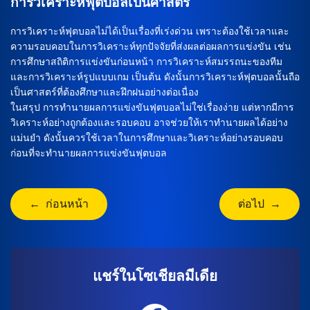
การวิเคราะห์ฟุตบอลเป็นศาสตร์
การวิเคราะห์ฟุตบอลไม่ได้เป็นเรื่องที่เร่งด่วน เพราะต้องใช้เวลาและ
ความรอบคอบในการวิเคราะห์ทุกปัจจัยที่ส่งผลต่อผลการแข่งขัน เช่น
การศึกษาสถิติการแข่งขันก่อนหน้า การวิเคราะห์สมรรถนะของทีม
และการวิเคราะห์รูปแบบเกม เป็นต้น ดังนั้นการวิเคราะห์ฟุตบอลนั้นถือ
เป็นศาสตร์ที่ต้องศึกษาและฝึกฝนอย่างต่อเนื่อง
ในสรุป การทำนายผลการแข่งขันฟุตบอลไม่ใช่เรื่องง่าย แต่หากมีการ
วิเคราะห์อย่างถูกต้องและรอบคอบ อาจช่วยให้เราทำนายผลได้อย่าง
แม่นยำ ดังนั้นควรใช้เวลาในการศึกษาและวิเคราะห์อย่างรอบคอบ
ก่อนที่จะทำนายผลการแข่งขันฟุตบอล
← ก่อนหน้า
ต่อไป →
แชร์ในโซเชียลมีเดีย