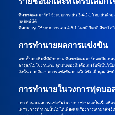
รายชื่อนักเตะที่ได้รับเลือก
ทีมชาติเดนมาร์กใช้ระบบการเล่น 3-4-2-1 โดยเล่นด้วย คา
ผลลัพธ์ที่ดี
ทีมเบลารุสใช้ระบบการเล่น 4-5-1 โดยมี วิตาลี่ ลิซาโควิ
การทำนายผลการแข่งขัน
จากทั้งสองทีมที่มีศักยภาพ ทีมชาติเดนมาร์กจะเปิดเกมร
ลารุสก็ไม่ใช่งานง่าย จุดเด่นของทีมคือเกมรับที่เน้นว
ดังนั้น คอยติดตามการแข่งขันอย่างใกล้ชิดเพื่อดูผลลัพธ
การทำนายในวงการฟุตบอ
การทำนายผลการแข่งขันในวงการฟุตบอลเป็นเรื่องที่แฟนๆ
เพราะการทำนายนั้นไม่ได้เพียงแค่เรื่องการเดาผลลัพธ์