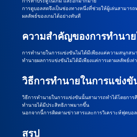
การทำประตูในเกม และอีกมากมาย
การดูบอลสดจึงเป็นช่องทางหนึ่งที่ช่วยให้ผู้เล่นสาม
ผลลัพธ์ของเกมได้อย่างทันที
ความสำคัญของการทำนายใ
การทำนายในการแข่งขันไม่ได้มีเพียงแค่ความสนุกสนาน แ
ทำนายผลการแข่งขันไม่ได้มีเพียงแค่การเดาผลลัพธ์เท่าน
วิธีการทำนายในการแข่งขั
วิธีการทำนายในการแข่งขันนั้นสามารถทำได้โดยการศึกษ
ทำนายได้มีประสิทธิภาพมากขึ้น
นอกจากนี้การติดตามข่าวสารและการวิเคราะห์ฟุตบอลจากผ
สรุป