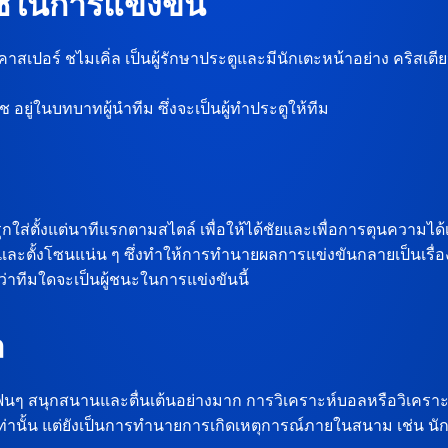
ใช้ในการแข่งขัน
สเปอร์ ชไมเคิ่ล เป็นผู้รักษาประตูและมีนักเตะหน้าอย่าง คริสเตียน 
ช อยู่ในบทบาทผู้นำทีม ซึ่งจะเป็นผู้ทำประตูให้ทีม
ุกใส่ตั้งแต่นาทีแรกตามสไตล์ เพื่อให้ได้ชัยและเพื่อการตุนความไ
ินัยและตั้งโซนแน่น ๆ ซึ่งทำให้การทำนายผลการแข่งขันกลายเป็นเรื่
์ว่าทีมใดจะเป็นผู้ชนะในการแข่งขันนี้
ล
 สนุกสนานและตื่นเต้นอย่างมาก การวิเคราะห์บอลหรือวิเคราะห์ฟุต
เท่านั้น แต่ยังเป็นการทำนายการเกิดเหตุการณ์ภายในสนาม เช่น นั