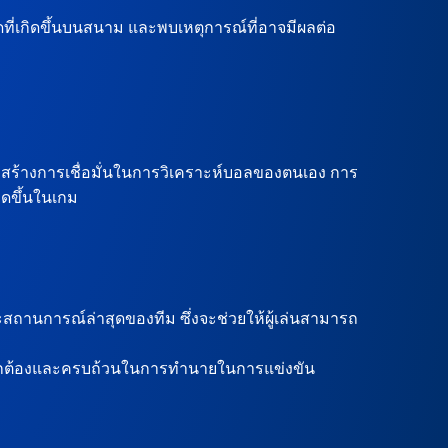
ที่เกิดขึ้นบนสนาม และพบเหตุการณ์ที่อาจมีผลต่อ
ละสร้างการเชื่อมั่นในการวิเคราะห์บอลของตนเอง การ
ิดขึ้นในเกม
สถานการณ์ล่าสุดของทีม ซึ่งจะช่วยให้ผู้เล่นสามารถ
ลที่ถูกต้องและครบถ้วนในการทำนายในการแข่งขัน