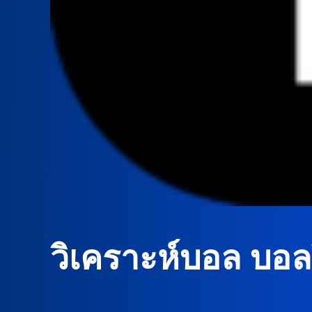
วิเคราะห์บอล บอล