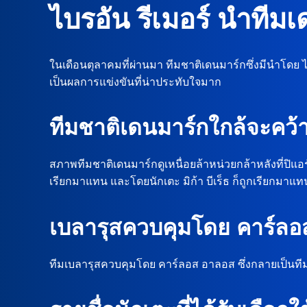
ไบรอัน รีเมอร์ นำที
ในเดือนตุลาคมที่ผ่านมา ทีมชาติเดนมาร์กซึ่งมีนำโดย
เป็นผลการแข่งขันที่น่าประทับใจมาก
ทีมชาติเดนมาร์กใกล้จะคว้
สภาพทีมชาติเดนมาร์กดูเหนื่อยล้าหน่วยกล้าหลังที่ปิแอ
เรียกมาแทน และโดยนักเตะ มิก้า บีเร็ธ ก็ถูกเรียกมาแทน
เบลารุสควบคุมโดย คาร์ล
ทีมเบลารุสควบคุมโดย คาร์ลอส อาลอส ซึ่งกลายเป็นทีมไ