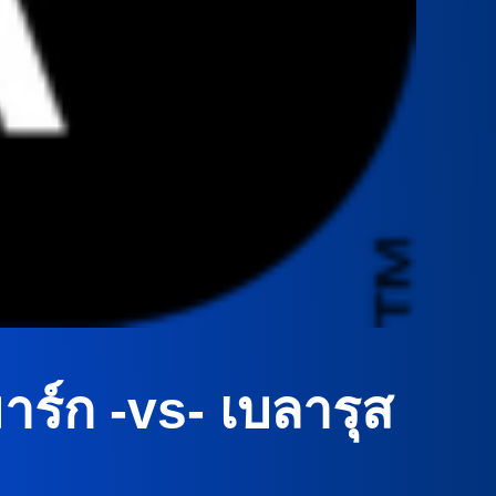
ร์ก -vs- เบลารุส