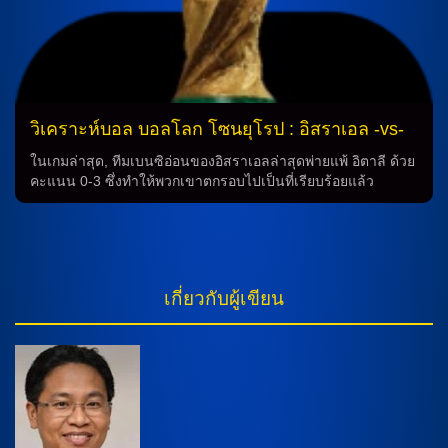
บริการด้าน พนันกีฬาออนไลน์และคาสิโนออนไลน์ ที่มีชื่อเสียง
และได้รับใบอนุญาตจากหลายประเทศในยุโรปและเอเชีย จุดเด่น
อยู่ที่ระบบเดิมพันที่รวดเร็ว รองรับทั้งคอมพิวเตอร์และมือถือ รวม
ถึงมีตลาดเดิมพันกีฬาให้เลือกมากกว่าร้อยประเภท โดยเฉพาะการ
แทงบอลออนไลน์ที่ถือว่าเป็นหมวดที่ผู้เล่นนิยมมากที่สุด ความน่า
สนใจคือ สโบท็อปให้ความสำคัญกับความโปร่งใสและความ
ปลอดภัยของผู้เล่น ทำให้มีระบบตรวจสอบบัญชี การป้องกันข้อมูล
วิเคราะห์บอล บอลโลก โซนยุโรป : อิสราเอล -vs-
ส่วนตัว และระบบฝากถอนที่ได้มาตรฐาน ทำให้ผู้เล่นสามารถใช้
มอลโดวา
งานได้อย่างสบายใจ จุดเด่นของสโบท็อปที่ทำให้ได้รับความนิยม
ในเกมล่าสุด, ทีมเบนซิอ่อนของอิสราเอลล่าสุดพ่ายแพ้ อิตาลี ด้วย
1. อัตราต่อรองดีที่สุด สโบท็อปมีชื่อเสียงเรื่องราคาน้ำที่คุ้มค่า
คะแนน 0-3 ซึ่งทำให้พวกเขาตกรอบไปเป็นที่เรียบร้อยแล้ว
โดยเฉพาะการแทงบอล ซึ่งมักมีราคาให้เลือกหลายรูปแบบ เช่น
อย่างไรก็ตาม, พวกเขาจะพยายามที่จะกลับมาแข็งแกร่งในการ
ราคาน้ำมาเลย์ ราคาน้ำฮ่องกง ราคาน้ำยุโรป ทำให้ผู้เล่น
แข่งขันถัดไป โดยเชื่อว่าวันนี้จะเป็นช่วงเวลาที่ทำนายการเล่น
สามารถเลือกรูปแบบที่เหมาะกับสไตล์การเดิมพันของตัวเองได้
ของพวกเขาจะเป็นไปตามที่วิเคราะห์ไว้ ในทีมออสการ์, นักเตะตัว
อย่างยืดหยุ่น 2. ระบบเดิมพันไลฟ์สดคุณภาพสูง สำหรับผู้ที่ชอบ
เก่งออสการ์ กลุคห์จาก อาแจ็กซ์ จะนำทัพในเกมนี้ร่วมกับ เอลิ ดา
เดิมพันบอลสด สโบท็อปมีระบบ Live Betting ที่อัปเดตราคาต่อ
ซ่า, กาบี คานิชอฟสกี้, ดอร์ เปเรตซ์, ดาน ไบตัน และ ดอร์ ตูร์เก
เกี่ยวกับผู้เขียน
รองแบบเรียลไทม์ […]
มาน เพื่อพยายามให้ทีมเบนซิอ่อนก้าวขึ้นมาจากความพ่ายแพ้ใน
เกมล่าสุด ในทางกลับกัน, ทีมลิเลียน โปเปสคู ก็พ่ายแพ้ในเกม
ล่าสุด 0-2 ต่อ อิตาลี ทำให้พวกเขาต้องพยายามให้ดีขึ้นในการ
แข่งขันถัดไป เพื่อให้สามารถเก้าอยู่ในการแข่งขัน นอกจากนี้, นัก
เตะตัวเก่งยอน นิโคเลสคู กองหน้าสามารถทำประตูได้ในทุก 3
เกม จะเป็นตัวหลักในแนวรุกของทีม โดยเล่นร่วมกับ เวียร์กิลิอู ปอ
สโคลาคี่ เพื่อสร้างสรรค์โอกาสในการทำประตู ดังนั้น, ทีมเบนซิ
อ่อนจะต้องใช้ความสำเร็จจากนักเตะตัวเก่งของทีมในการ