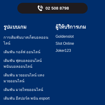
02 508 8798
รูปแบบเกม
ผู้ให้บริการเกม
Goldenslot
การเดิมพันบาสเก็ตบอลออน
ไลน์
Slot Online
Joker123
เดิมพัน กอล์ฟ ออนไลน์
เดิมพัน ฟุตบอลออนไลน์
พนันบอลออนไลน์
เดิมพัน มวยออนไลน์ แทง
มวยออนไลน์
เดิมพัน มวยไทยออนไลน์
เดิมพัน อีสปอร์ต พนัน esport