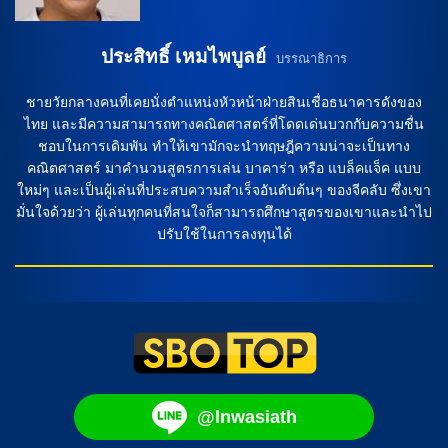
เอาชนะทีมลิเลียน โปเปสคู ซึ่งจะเป็นการทำนายและวิเคราะห์
บอลอย่างแม่นยำ เพื่อให้สามารถดูบอลสดและวิเคราะห์ฟุตบอลให้
เกิดความสนุกสนานในการชมการแข่งขัน ดังนั้น, มากซ์ นาย
ประสิทธิ์ เหมไพบูลย์
บรรณาธิการ
ใหญ่ของทีมเบนซิอ่อน และ […]
ชายวัยกลางคนที่เคยนั่งตำแหน่งหัวหน้าฝ่ายสินเชื่อธนาคารดังของ
ไทย และมีความสามารถทางคณิตศาสตร์ที่โดดเด่นบวกกับความชื่น
ชอบในการเดิมพัน ทำให้เขามักจะนำทฤษฎีความน่าจะเป็นทาง
คณิตศาสตร์ มาคำนวนสูตรการเล่น บาคาร่า หรือ แบล็คแจ็ค แบบ
ใหม่ๆ และเป็นผู้เล่นที่ประสบความสำเร็จอันดับต้นๆ ของจีคลับ ซึ่งเขา
มั่นใจด้วยว่า ผู้เล่นทุกคนที่สนใจก็สามารถศึกษาสูตรของเขาและนำไป
ปรับใช้ในการลงทุนได้
@lnwasiath