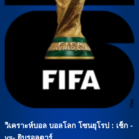
วิเคราะห์บอล บอลโลก โซนยุโรป : เช็ก -
vs- ยิบรอลตาร์