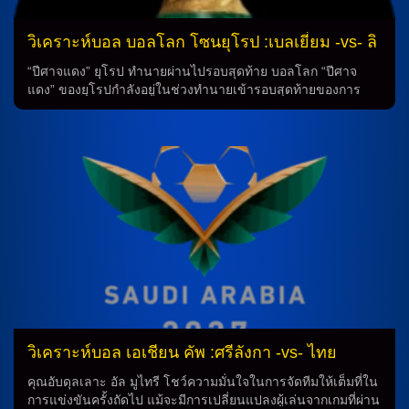
วิเคราะห์บอล บอลโลก โซนยุโรป :เบลเยี่ยม -vs- ลิ
กเตนสไตน์
“ปีศาจแดง” ยุโรป ทำนายผ่านไปรอบสุดท้าย บอลโลก “ปีศาจ
แดง” ของยุโรปกำลังอยู่ในช่วงทำนายเข้ารอบสุดท้ายของการ
แข่งขันฟุตบอลโลก โดยนับเป็นครั้งที่ 4 ที่พวกเขาได้เข้าร่วม
ติดต่อกัน โดยทีมนี้ได้คว้าตำแหน่งผู้นำกลุ่มด้วยคะแนน 15 จาก 7
เกม ซึ่งทำให้พวกเขามีโอกาสเข้ารอบโดยตรงหรือได้โควต้าเพลย์
ออฟจากอันดับ 2 ของกลุ่ม โธมัส เมอนิเยร์ นักเตะแบ็กขวาตัวเก๋า
ของทีมได้รับข่าวดีเมื่อพ้นโทษแบนกลับมาเล่นให้ทีมอีกครั้ง ซึ่ง
ทำให้ทีมมีความมั่นใจมากขึ้น ในขณะเดียวกัน ทิโมธี กาสตานเญ่
ก็มีโอกาสยึดตัวเป็นตัวจริงหลังมีส่วนร่วมในการทำประตูใน 2
เกมล่าสุดของทีมชาติ ติโบต์ กูร์กตัวส์ ก่อนเกมกับคาซัคสถาน ทีม
ยังมีท่าเดิมที่ดี โดยแม็ตซ์ เซลส์ เตรียมเป็นเสาคุ้นหน้าเซนเน่อ
ลัมเมนส์ ของทีมแมนเชสเตอร์ ยูไนเต็ด ยูริ ตีเลมันส์ กำลังจะกลับ
มาลงสนามหลังจากการบาดเจ็บน่อง แม้สภาพความฟิตยังไม่เต็ม
ตัว คาดว่าเขาจะเริ่มเล่นในตำแหน่งสำรองก่อน เบลเยี่ยม ทีมที่
พลาดท่าเก็บแต้มเพียงแค่ 1 จากการพ่ายแพ้คาซัคสถานในเกม
ก่อน ต้องพยายามเปิดบ้านให้ดีเพื่อล้างความผิดหวัง โดยคุณภาพ
วิเคราะห์บอล เอเชียน คัพ :ศรีลังกา -vs- ไทย
ทีมและบรรยากาศในรังเหย้าจะช่วยเสริมสร้างให้พวกเขาเล่น
ด้วยความมั่นใจตลอดเวลา สุดท้าย ทีมเบลเยี่ยม จะต้องเรียกความ
คุณอับดุลเลาะ อัล มูไทรี โชว์ความมั่นใจในการจัดทีมให้เต็มที่ใน
เก่งกลับมาและทำให้เป็นไปได้ว่าพวกเขาจะชนะอย่างไม่ยากเลย
การแข่งขันครั้งถัดไป แม้จะมีการเปลี่ยนแปลงผู้เล่นจากเกมที่ผ่าน