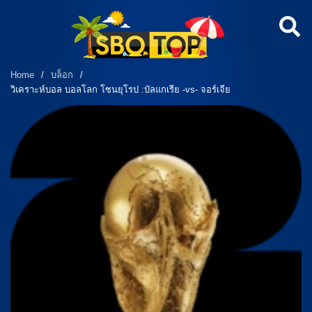
Home
/
บล็อก
/
วิเคราะห์บอล บอลโลก โซนยุโรป :บัลแกเรีย -vs- จอร์เจีย