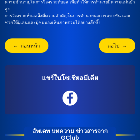
ความชำนาญในการวิเคราะห์บอล เพื่อทำให้การทำนายมีความแม่นยำ
สูง
การวิเคราะห์บอลจึงมีความสำคัญในการทำนายผลการแข่งขัน และ
ช่วยให้ผู้เล่นและผู้ชมมองเห็นภาพรวมได้อย่างลึกซึ้ง
← ก่อนหน้า
ต่อไป →
แชร์ในโซเชียลมีเดีย
อัพเดท บทความ ข่าวสารจาก
GClub