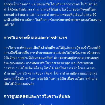
อาจดูแข็งแกร่งกว่า แต่ บัลแกเรีย ได้เปรียบจากการเล่นในถิ่นตัวเอง
ทำให้ยังคงมีพลังและสามารถต่อสู้ได้อย่างไม่เป็นรองจนถึงจุดที่โดน
ชนะอย่างง่ายดาย แม้ว่าอาจจะต้านคุณภาพของทีมเยือนไม่ครบ 90
นาที แต่ก็น่าจะแพ้แบบไม่เสียสกอร์และรักษาหน้าต่อแฟนบอลในสนาม
เหย้าได้
การวิเคราะห์บอลและการทำนาย
การวิเคราะห์ฟุตบอลเป็นสิ่งสำคัญที่ช่วยให้ผู้เล่นและผู้ชมเข้าใจเกมได้
อย่างลึกซึ้งมากขึ้น การทำนายผลการแข่งขันไม่ใช่เรื่องง่าย เนื่องจาก
มีปัจจัยหลายอย่างที่ส่งผลต่อผลลัพธ์ ตั้งแต่สภาพภูมิอากาศ สภาพสมร
สินะของนักเตะ การพัฒนาทีมในช่วงเวลาล่าสุด และอีกมากมาย
การทำนายไม่ใช่เรื่องที่ใครๆ ก็ทำได้ ต้องใช้ความเข้าใจและความ
ชำนาญในการวิเคราะห์บอล เพื่อทำให้การทำนายมีความแม่นยำสูง
นอกจากนี้ยังมีการวิเคราะห์สถิติ วิเคราะห์ทีม เพื่อช่วยให้การทำนาย
เป็นไปได้อย่างแม่นยำ
การดูบอลสดและการวิเคราะห์บอล