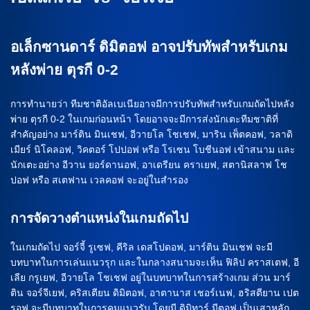
อเล็กซานดาร์ ดิมิตอฟ อาจปรับทัพสำหรับเกม
หลังพ่าย ตุรกี 0-2
การทำนายว่า ทีมชาติอัลเบเนียอาจมีการปรับทัพสำหรับเกมถัดไปหลัง
พ่าย ตุรกี 0-2 ในเกมก่อนหน้า โดยอาจจะมีการส่งนักเตะทีมชาติที่
สำคัญอย่าง มาร์ติน มินเชฟ, อีวายโล โชเชฟ, มาริน เพ็ตคอฟ, วลาดิ
เมียร์ นิโคลอฟ, วิคตอร์ โปปอฟ หรือ โรเซน โบชีนอฟ เข้าสนาม และ
นักเตะอย่าง อีวาน ยอร์ดานอฟ, อาเดรียน คราเยฟ, สตานิสลาฟ โช
ปอฟ หรือ สเตฟาน เวลคอฟ จะอยู่ในสำรอง
การจัดวางตำแหน่งในเกมถัดไป
ในเกมถัดไป จอร์จี้ รูเซฟ, คีริล เดสโปดอฟ, มาร์ติน มินเชฟ จะมี
บทบาทในการเล่นแนวรุก และในกลางสนามจะเห็น ฟิลิป คราสเตฟ, อี
เลีย กรูเยฟ, อีวายโล โชเชฟ อยู่ในบทบาทในการสร้างเกม ส่วน มาร์
ติน จอร์จีเยฟ, คริสเตียน ดิมิตอฟ, อาตานาส เชอร์เนฟ, ฮริสตียาน เปต
รอฟ จะมีบทบาทในการคุมแนวรับ โดยมี ดิมิทาร์ มีตอฟ เป็นเสาหลัก