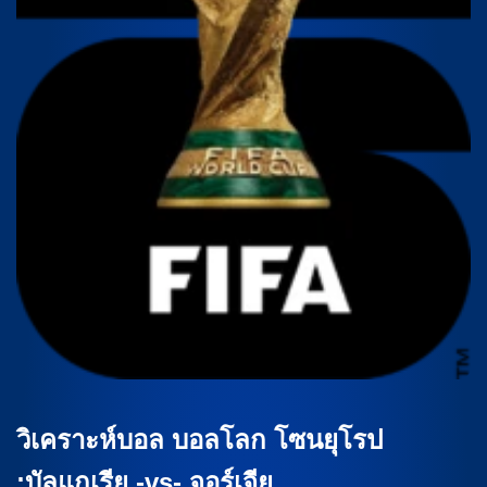
วิเคราะห์บอล บอลโลก โซนยุโรป
:บัลแกเรีย -vs- จอร์เจีย