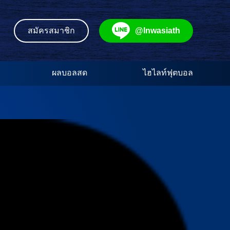
@lnwasiath
สมัครสมาชิก
ผลบอลสด
ไฮไลท์ฟุตบอล