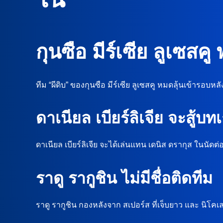
กุนซือ มีร์เซีย ลูเซส
ทีม “ผีดิบ” ของกุนซือ มีร์เซีย ลูเซสคู หมดลุ้นเข้ารอบ
ดาเนียล เบียร์ลิเจีย จะสู้
ดาเนียล เบียร์ลิเจีย จะได้เล่นแทน เดนิส ดรากุส ในนัดต
ราดู รากูชิน ไม่มีชื่อติดทีม
ราดู รากูชิน กองหลังจาก สเปอร์ส ที่เจ็บยาว และ นิโคเล