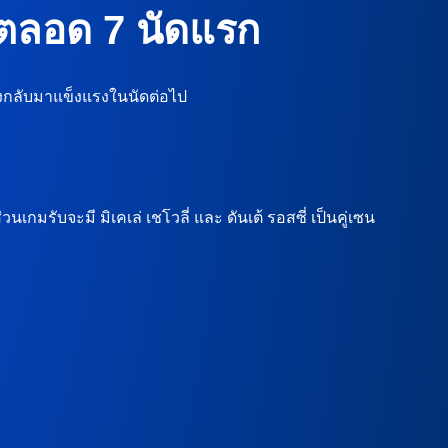
บตลอด 7 นัดแรก
องกลับมาแข็งแรงในนัดต่อไป
มรับจะมี มิเคเล่ เชโวลี่ และ ดันเต้ รอสซี่ เป็นคู่เซน