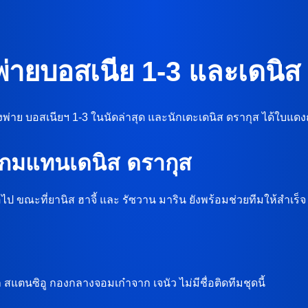
คู พ่ายบอสเนีย 1-3 และเดนิ
หลังพ่าย บอสเนียฯ 1-3 ในนัดล่าสุด และนักเตะเดนิส ดรากุส ได้ใบแด
บทเกมแทนเดนิส ดรากุส
่อไป ขณะที่ยานิส ฮาจี้ และ รัซวาน มาริน ยังพร้อมช่วยทีมให้สำเร็จ
 สแตนซิอู กองกลางจอมเก๋าจาก เจนัว ไม่มีชื่อติดทีมชุดนี้