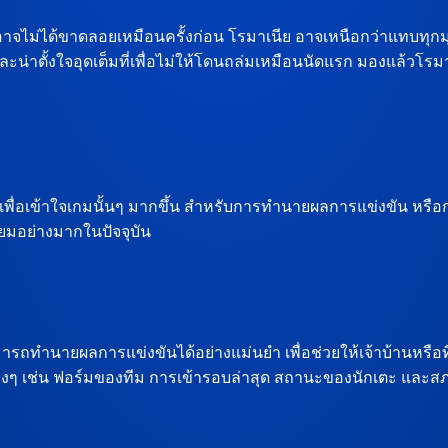
มอาจไม่ได้ขาดลอยเหมือนครั้งก่อน โรมาเนีย อาจเหนือกว่าแทบทุก
ะน่าตั้งใจอุดเต็มที่เพื่อไม่ให้โดนถล่มเหมือนนัดแรก มองแล้วโร
่อเข้าใจเกมนั้นๆ มากขึ้น สำหรับการทำนายผลการแข่งขัน หรือกา
ยมอย่างมากในปัจจุบัน
มารถทำนายผลการแข่งขันได้อย่างแม่นยำ เพื่อช่วยให้เจ้าบ้านหรือ
างๆ เช่น ฟอร์มของทีม การเข้ารอบล่าสุด สถานะของนักเตะ และส