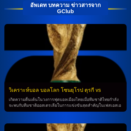
อัพเดท บทความ ข่าวสารจาก
GClub
วิเคราะห์บอล บอลโลก โซนยุโรป ตุรกี vs
โรมาเนีย
เกิดความตื่นเต้นในวงการฟุตบอลเมืองไทยเมื่อทีมชาติไทยกำลัง
จะพบกับทีมชาติออสเตรเลียในการแข่งขันสุดสำคัญในเฟสเอสเอ
เอเอส ที่กำลังจะถูกจัดขึ้นในไม่ช้านี้ การทำนายในเกมนี้กำลังเป็น
เรื่องที่ตื่นตาตื่นใจเมื่อทัพทีมชาติไทยกำลังเตรียมตัวให้พร้อมใส่
เสื้อเหลืองของชาติออสเตรเลีย ทีมชาติไทย ทัพทีมชาติไทยกำลัง
เตรียมตัวอย่างเต็มที่ก่อนการแข่งขันกับทีมชาติออสเตรเลีย โดยมี