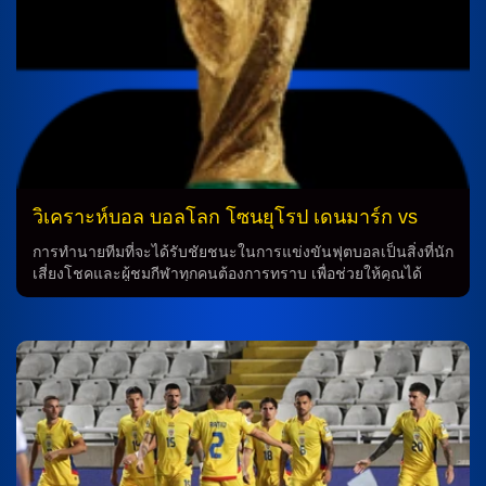
การเปลี่ยนแปลงบางส่วนในการรวมตัวหลังจากมีการสูญเสียบาง
ส่วนของทีมเนื่องจากบางเหตุการณ์ อย่างที่พบเห็นว่า โอคาย ยูคุ
สลู จะไม่สามารถเข้าร่วมในเกมนี้เนื่องจากสาเหตุบางอย่าง
ตัวแทน ทีมชาติไทยจะมีกัปตันทีม ฮาคาน ชัลฮาโนกลู ที่พร้อมนำ
ทัพทีมมาลงสนามในการแข่งขัน โดยมีทีเด็ดในแนวรุกที่พร้อมรบ
อย่าง อาร์ด้า กูแลร์ และ เคเรม อัคตูร์โคกลู ที่จะมาช่วยเสริมทีม
ให้แข็งแรงที่สุด จัดวางทีมในระบบ 4-3-3 โดยมีอูกูร์คาน ชาคิร์
นำแทนในประตู และมีเซกิ เซริค, เมริห์ เดมิรัล, เมิร์ท มัลดูร, เฟร์
ดี้ คาดิโอกลู กอดเอาบทบาทในแผนการตั้งแต่เริ่มแรก ทีมชาติ
ออสเตรเลีย ด้านทีมชาติออสเตรเลียก็มีการปรับแต่งทีมให้พร้อม
วิเคราะห์บอล บอลโลก โซนยุโรป เดนมาร์ก vs
จัดจะบรรจบกับทีมชาติไทย โดยการทำนายว่า วลัด ชิริเชส และ
นอร์ธ มาซิโดเนีย
อเล็กซานดรู ชิปซิอู จะไม่มีชื่อแสดงในเกมนี้ แต่จะพาทีมไปจอง
การทำนายทีมที่จะได้รับชัยชนะในการแข่งขันฟุตบอลเป็นสิ่งที่นัก
เส้นและบาทเอาท์สตาร์ทและที่งาน ส่วนบทบาทในแนวรุกจะมี
เสี่ยงโชคและผู้ชมกีฬาทุกคนต้องการทราบ เพื่อช่วยให้คุณได้
ดาเนี่ยล บิร์ลิเกีย, เดนนิน มาน และ สเตฟาน บายารัม ให้ความ
ข้อมูลที่ครอบคลุมและน่าเชื่อถือ เราได้ทำการวิเคราะห์ทีมยอด
หวัง […]
เยี่ยมที่มีโอกาสชนะในการแข่งขันล่าสุดของฟุตบอล **ทีมแรก:
แคสเปอร์ ชไมเคิ่ล, อันเดรียส คริสเตนเซ่น, โยนาว ไวนด์, ยุสซุฟ
โพลเซ่น, พาทริค ดอร์กู และ แคสเปอร์ ดอลเบิร์ก** ในการ
แข่งขันล่าสุดของฟุตบอล ทีมนี้มีผู้เล่นคุณภาพสูงอย่างแคสเปอร์
ชไมเคิ่ลและอันเดรียส คริสเตนเซ่น ที่จะเป็นส่วนหนึ่งในการ
สร้างสถิติการทำนาย **ทีมที่สอง: สเตฟาน อาชคอฟสกี้** เช่น
เดียวกับทีมแรก ทีมนี้มีสเตฟาน อาชคอฟสกี้ ซึ่งเป็นตัวเด่นที่จะมี
ส่วนร่วมในการสร้างความสำเร็จในการแข่งขัน **วิเคราะห์การ