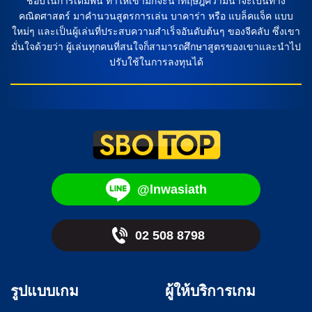
ชอบในการเดิมพัน ทำให้เขามักจะนำทฤษฎีความน่าจะเป็นทาง
คณิตศาสตร์ มาคำนวนสูตรการเล่น บาคาร่า หรือ แบล็คแจ็ค แบบ
ใหม่ๆ และเป็นผู้เล่นที่ประสบความสำเร็จอันดับต้นๆ ของจีคลับ ซึ่งเขา
มั่นใจด้วยว่า ผู้เล่นทุกคนที่สนใจก็สามารถศึกษาสูตรของเขาและนำไป
ปรับใช้ในการลงทุนได้
@lnwasiath
02 508 8798
รูปแบบเกม
ผู้ให้บริการเกม