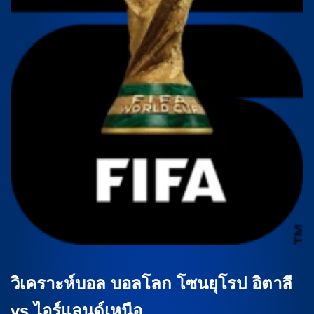
วิเคราะห์บอล บอลโลก โซนยุโรป อิตาลี
vs ไอร์แลนด์เหนือ