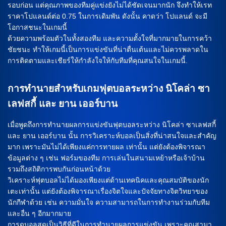
รอบก่อน แต่คุณภาพของทีมคู่แข่งยังไม่ได้ชัดเจนมากนัก จึงทำให้เรท
ราคาโปแลนด์ต่อ 0.75 ในการเดิมพัน ดังนั้น คาดว่า โปแลนด์ จะมี
โอกาสชนะในเกมนี้
ด้วยความพร้อมตัวในทั้งสองทีม และความตั้งใจที่มากมายในการคว้า
ชัยชนะ ทำให้เกมนี้เป็นการแข่งขันที่น่าตื่นเต้นและไม่ควรพลาดใน
การติดตามและเชียร์ให้กำลังใจให้กับทีมที่คุณสนใจในเกมนี้.
การทำนายสำหรับเกมฟุตบอลระหว่าง นิโคล่า ซา
เลฟสกี้ และ ยาน เออร์บาน
เมื่อพูดถึงการทำนายผลการแข่งขันฟุตบอลระหว่าง นิโคล่า ซาเลฟสกี้
และ ยาน เออร์บาน นั้น การวิเคราะห์บอลเป็นสิ่งที่น่าสนใจและสำคัญ
มาก เพราะมันไม่ได้เพียงแค่การทายผล เท่านั้น แต่ยังต้องพิจารณา
ข้อมูลต่าง ๆ เช่น ฟอร์มของทีม การเล่นในสนามเหย้าหรือเจ้าบ้าน
รวมถึงสถิติการพบกันก่อนหน้าด้วย
วิเคราะห์ฟุตบอลไม่ได้มองเพียงแต่ด้านเทคนิคและคุณสมบัติของนัก
เตะเท่านั้น แต่ยังต้องพิจารณาเรื่องจิตใจและปัจจัยทางจิตวิทยาของ
นักกีฬาด้วย เช่น ความมั่นใจ ความสามารถในการทำงานร่วมกับทีม
และอื่น ๆ อีกมากมาย
การดูบอลสดเป็นวิธีที่ดีในการทำนายผลการแข่งขัน เพราะคุณสามา