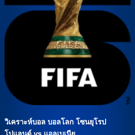
วิเคราะห์บอล บอลโลก โซนยุโรป
โปแลนด์ vs แอลเบเนีย