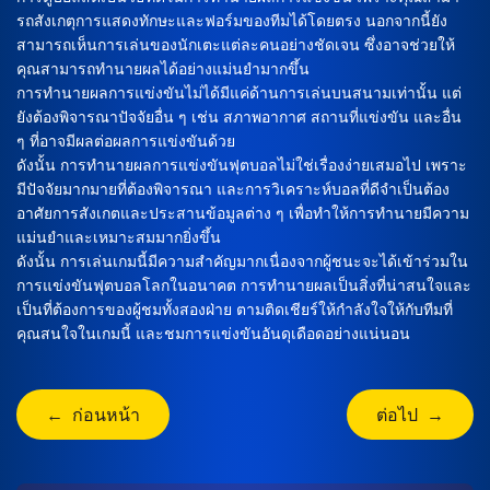
รถสังเกตุการแสดงทักษะและฟอร์มของทีมได้โดยตรง นอกจากนี้ยัง
สามารถเห็นการเล่นของนักเตะแต่ละคนอย่างชัดเจน ซึ่งอาจช่วยให้
คุณสามารถทำนายผลได้อย่างแม่นยำมากขึ้น
การทำนายผลการแข่งขันไม่ได้มีแค่ด้านการเล่นบนสนามเท่านั้น แต่
ยังต้องพิจารณาปัจจัยอื่น ๆ เช่น สภาพอากาศ สถานที่แข่งขัน และอื่น
ๆ ที่อาจมีผลต่อผลการแข่งขันด้วย
ดังนั้น การทำนายผลการแข่งขันฟุตบอลไม่ใช่เรื่องง่ายเสมอไป เพราะ
มีปัจจัยมากมายที่ต้องพิจารณา และการวิเคราะห์บอลที่ดีจำเป็นต้อง
อาศัยการสังเกตและประสานข้อมูลต่าง ๆ เพื่อทำให้การทำนายมีความ
แม่นยำและเหมาะสมมากยิ่งขึ้น
ดังนั้น การเล่นเกมนี้มีความสำคัญมากเนื่องจากผู้ชนะจะได้เข้าร่วมใน
การแข่งขันฟุตบอลโลกในอนาคต การทำนายผลเป็นสิ่งที่น่าสนใจและ
เป็นที่ต้องการของผู้ชมทั้งสองฝ่าย ตามติดเชียร์ให้กำลังใจให้กับทีมที่
คุณสนใจในเกมนี้ และชมการแข่งขันอันดุเดือดอย่างแน่นอน
← ก่อนหน้า
ต่อไป →