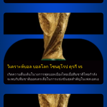
วิเคราะห์เป็นสิ่งสำคัญอย่างมาก เช่นการดูสถิติการแข่งขันก่อน
สำรวจการทำนายทีมเซบีย่า ที่พร้อมรับมือทีมเอสปันญ่ในการ
หน้า เรียนรู้รูปแบบการเล่นของทีม การวิเคราะห์ความสามารถ
แข่งขันวันนี้ ทางโค้ชของทีมเซบีย่าได้เผยแพร่รายชื่อของผู้เล่นที่
ของนักเตะแต่ละคน […]
จะเข้าสู่สนามในระบบ 3-5-2 ซึ่งจะไม่มีชื่อของเฟเดริโก้ เคียซ่า
และ จานลูก้า สคามัคก้า ที่มีอาการบาดเจ็บ ทำนายฟุตบอล: ทีมเซ
บีย่าเตรียมพบกับทีมเอสปันญ่ในการแข่งขันวันนี้ โดยจะใช้ระบบ
3-5-2 ในการแข่งขัน โค้ชของทีมได้เลือกใช้ผู้เล่นต่างๆ ในทีมมา
แข่งขัน โดยเน้นทัพในระบบ 3-5-2 และวางแผนการเล่นให้เข้า
กับทีมเอสปันญ่อย่างเหมาะสม โดยมี โคโล่ บาเรลล่า กับ มานูเอล
โลคาเตลลี่ ก่อนหน้าแล้วต้องเผชิญกับเรื่องการบาดเจ็บของเฟเดริ
โก้ เคียซ่า และ จานลูก้า สคามัคก้า ที่ไม่สามารถลงสนามได้ การ
ทำนายฟุตบอล: ในขณะเดียวกันทีมเอสปันญ่ก็จัดทัพด้วยระบบ 5-
4-1 โดยมี แดน บอลลาร์ด และ คอเนอร์ แบรดลีย์ ที่มีปัญหา
อาการบาดเจ็บ โดยใช้ระบบ 5-4-1 ในการเล่นเกม โดยมี ดิออน
ชาร์ลส์ รับหน้าที่เป็นกองหน้าตัวเป้า โดยบรรจุผู้เล่นหลายคนที่
วิเคราะห์บอล บอลโลก โซนยุโรป ตุรกี vs
สามารถเป็นเสาหลักของทีมในการแข่งขันวันนี้ วิเคราะห์ฟุตบอล:
โรมาเนีย
ทีมเซบีย่าและทีมเอสปันญ่กำลังพบกันในการแข่งขันวันนี้ โดยทั้ง
เกิดความตื่นเต้นในวงการฟุตบอลเมืองไทยเมื่อทีมชาติไทยกำลัง
สองทีมมีการเตรียมการอย่างดีและมีผู้เล่นที่มีความสามารถสูง
จะพบกับทีมชาติออสเตรเลียในการแข่งขันสุดสำคัญในเฟสเอสเอ
[…]
เอเอส ที่กำลังจะถูกจัดขึ้นในไม่ช้านี้ การทำนายในเกมนี้กำลังเป็น
เรื่องที่ตื่นตาตื่นใจเมื่อทัพทีมชาติไทยกำลังเตรียมตัวให้พร้อมใส่
เสื้อเหลืองของชาติออสเตรเลีย ทีมชาติไทย ทัพทีมชาติไทยกำลัง
เตรียมตัวอย่างเต็มที่ก่อนการแข่งขันกับทีมชาติออสเตรเลีย โดยมี
การเปลี่ยนแปลงบางส่วนในการรวมตัวหลังจากมีการสูญเสียบาง