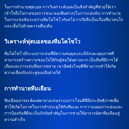
ในการทำนายฟุตบอล การวิเคราะห์บอลเป็นสิ่งสำคัญที่ช่วยให้เรา
เข้าใจถึงโอกาสของการชนะของทีมต่างๆในการแข่งขัน การทำนาย
ในการแข่งขันระหว่างทีมโคโซโวกับสโลวาเกียจึงเป็นเรื่องที่น่าสนใจ
และเต็มไปด้วยความตื่นเต้น
วิเคราะห์ฟุตบอลของทีมโคโซโว
ทีมโคโซโวมีระบบการเล่นที่มีความสมดุลและมีนักเตะคุณภาพที่
สามารถสร้างความชอบใจให้กับผู้ชมได้อย่างมาก เป็นทีมที่มีการโต้
เถียงและการเล่นที่หลากหลาย เขามีพลังโจมตีที่สามารถทำให้เกิด
ความเสี่ยงกับประตูของอีกฝ่ายได้
การทำนายทีมเยือน
ทีมเยือนอาจจะต้องพยายามเล่นระบบการโจมตีที่มีประสิทธิภาพเพื่อ
ทำให้เกิดโอกาสในการทำประตูให้กับทีมเอง การวางแผนการเล่นและ
การป้องกันที่ดีจะเป็นปัจจัยสำคัญในการช่วยให้อาจารย์พาทีมเยือนสู่
ความสำเร็จ