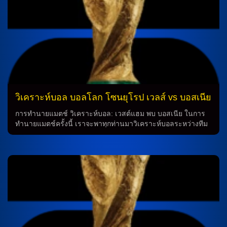
ทีมแรกที่จะสั่งการเป็น นิโคล่า ซาเลฟสกี้ ที่จะเริ่มเล่นในระบบ 4-
4-1-1 โดยมีเซบาสเตียน ซีมานสกี้ และ โรเบิร์ต เลวานดอฟสกี้
เป็นตัวแทนอย่างดี ทั้งสองนักเตะนี้กำลังพร้อมที่จะสู้ใจแข็งในเกม
นี้ เพื่อให้ทีมของพวกเขาได้รับผลสำเร็จในการแข่งขัน ทีมที่สองที่
จะเข้าร่วมในการแข่งขันก็คือ ยาน เออร์บาน ที่จะเริ่มเล่นใน
ระบบ 4-3-3 โดยมีกาซิม ลาชี่, คริสต์ยาน อาสญานี่ และ เอ
อร์เนสต์ มูซี มีความพร้อมตัวเต็มที่ในการเข้าร่วมในการแข่งขัน
และพร้อมที่จะทำให้ทีมของพวกเขาประสบความสำเร็จในเกมนี้
เกมนี้มีความสำคัญมากเพราะผู้ชนะจะได้เข้าร่วมในการแข่งขัน
ฟุตบอลโลกในอนาคต คุณสามารถทำนายได้ว่าผู้ชนะในเกมนี้จะ
วิเคราะห์บอล บอลโลก โซนยุโรป เวลส์ vs บอสเนีย
เป็นใคร โปแลนด์ น่าจะมีความได้มากกว่า แม้แอลเบเนียจะมี
ฟอร์มที่ดีในรอบก่อน แต่คุณภาพของทีมคู่แข่งยังไม่ได้ชัดเจนมาก
การทำนายแมตช์ วิเคราะห์บอล: เวสต์แฮม พบ บอสเนีย ในการ
นัก จึงทำให้เรทราคาโปแลนด์ต่อ 0.75 ในการเดิมพัน ดังนั้น คาด
ทำนายแมตช์ครั้งนี้ เราจะพาทุกท่านมาวิเคราะห์บอลระหว่างทีม
ว่า โปแลนด์ จะมีโอกาสชนะในเกมนี้ […]
เวสต์แฮม และ บอสเนีย ทั้งสองทีมจะได้พบกันในสนามเหย้าของ
เวสต์แฮม โดยทีมเวสต์แฮมจะเล่นในระบบ 4-2-3-1 โดยมีนัยหน้า
คุมแผงหลังคู่กันแดนกลางวางทางด้าน อีธาน แอมปาดู กับ เลียม
คัลเล่น ปั้นเกมในแดนกลางแล้วดันทางด้าน แฮร์รี่ วิลสัน ขึ้นไป
นำรุกสร้างสรรค์เกมหน้าเป้าวาง เบรนแน่น จอห์นสัน ล่าตาข่าย
ทีมเวสต์แฮม ในการแข่งขันครั้งนี้ เวสต์แฮม จะนำทีมออกสนาม
ด้วยระบบ 4-2-3-1 โดยมีผู้เล่นสำคัญเช่น แฮร์รี่ วิลสัน และเบรน
แน่น จอห์นสัน ที่จะมีบทบาทสำคัญในการสร้างโอกาสให้ทีม ทีม
บอสเนีย ส่วนทีมบอสเนีย จะเข้าสนามด้วยระบบ 4-4-2 และมี
ฟอร์มที่ดีในช่วงเวลาล่าสุด ซึ่งจะทำให้การแข่งขันนี้เป็นการ