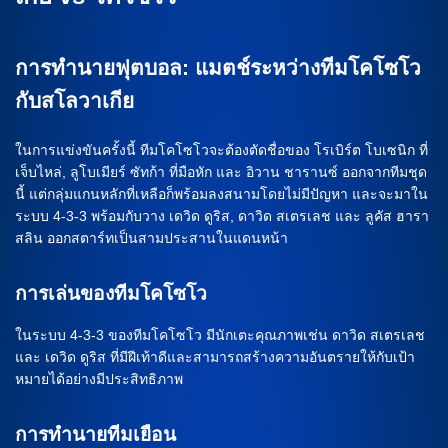
การทำนายฟุตบอล: แมตช์ระหว่างทีมโคโซโว
กับสโลวาเกีย
ในการแข่งขันครั้งนี้ ทีมโคโซโวจะต้องตัดชื่อของ โรเบิร์ต โบเซนิก ที่
เจ็บไหล่, ลูโบเมียร์ ซัทก้า ที่มือหัก และ อิวาน ชารานซ์ ออกจากทีมชุด
นี้ แต่กลุ่มแกนหลักที่เหลือก็พร้อมลงสนามโดยไม่มีปัญหา และจะมาใน
ระบบ 4-3-3 พร้อมกับวาง เดวิด ดูริส, ดาวิด สเตรเลช และ ลูคัส ฮารา
สลิน ออกสตาร์ทเป็นสามประสานในแดนหน้า
การเล่นของทีมโคโซโว
ในระบบ 4-3-3 ของทีมโคโซโว มีนักเตะคุณภาพเช่น ดาวิด สเตรเลช
และ เดวิด ดูริส ที่มีฝีเท้าดีและสามารถสร้างความอันตรายให้กับเป้า
หมายได้อย่างมีประสิทธิภาพ
การทำนายทีมเยือน