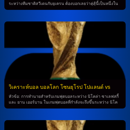
ระหว่างทีมชาติสวีเดนกับยูเครน ต้องบอกเลยว่าคู่สู้นี้เป็นหนึ่งใน
การชมที่น่าตื่นเต้นที่สุดในวันนี้ ทีมสวีเดนซึ่งได้แสดงผลงานที่ไม่
ดีในช่วงเวลาก่อนหน้านี้ แต่ก็กำลังจะต้องพบกับทีมยูเครนที่กำลัง
คืนฟอร์มอย่างมาก จึงทำให้การทำนายผลบอลในเกมนี้กลายเป็น
เรื่องที่น่าตื่นเต้นมากมาย **ทีมสวีเดน** นายใหญ่ เซอร์เก้ เร
บรอฟ ได้เตรียมทีมของเขาอย่างดีในเกมนี้โดยทีมชุคจะมีการลง
สนามโดยมีนักเตะเก่งอย่าง อนาโตลี่ ตรูบิน อิลเลีย ซาบาร์นยี่
และโอเล็คซานเดอร์ ซึ่งเป็นกองหลังที่มีความแข็งแกร่งมาก ทั้งยัง
มีโคล่า มัตวิเยนโก้ และ ยูคีม โคโนเปลีย ที่เป็นกองกลางที่
สามารถควบคุมบริเวณกลางสนามได้อย่างดี และมี โรมัน ยาเรม
ชุค ที่จะเป็นคนนำทีมในการโจมตี **ทีมยูเครน** จากด้านคู่ต่อสู้
ทีมยูเครนก็ไม่เคยทิ้งกันเลย นายใหญ่ เกรอัม พอตเตอร์ ได้เตรียม
ทีมของเขาให้พร้อมในการพบกับสวีเดนโดยมีวิคเตอร์ โยเคเรส
และ รูนี่ บาร์ดญี่ ที่จะเป็นกองหน้าเตะที่มีคุณภาพมาก และมี อิซัค
ไฮน์ และ วิคตอร์ โยฮันสัน ในกองกลางที่สามารถสร้างท่าเจ้า
วิเคราะห์บอล บอลโลก โซนยุโรป โปแลนด์ vs
สำหรับเหล่าเตะทีม **การทำนายผล** แม้ว่ายูเครนจะคืนฟอร์มได้
แอลเบเนีย
ดีในช่วงเวลาหลังสุดท้าย แต่การทำนายผลบอลในเกมนี้ยังคงเป็น
หัวข้อ: การทำนายสำหรับเกมฟุตบอลระหว่าง นิโคล่า ซาเลฟสกี้
เรื่องที่น่าสนใจ ทีมสวีเดนอาจจะมีความชนะในเกมนี้ด้วยสภาพที่
และ ยาน เออร์บาน ในเกมฟุตบอลที่กำลังจะถึงขึ้นระหว่าง นิโค
ดีขึ้นและการเตรียมตัวที่ดี แต่ทีมยูเครนก็ไม่ใช่ทีมที่จะทิ้งเดิม
ล่า ซาเลฟสกี้ และ ยาน เออร์บาน ทั้งสองทีมกำลังพร้อมตัวในการ
ทำให้เกมนี้กลายเป็นคู่ต่อสู้ที่น่าตื่นเต้นมากมาย […]
ต่อสู้เพื่อความสำเร็จในการเข้ารอบสุดท้ายเพื่อไปเล่นในรอบชิง
ชนะเลิศเพื่อเข้าร่วมการแข่งขันฟุตบอลโลก คาดว่าเกมนี้จะ
เป็นการแข่งขันที่ดุเดือดและน่าตื่นเต้นอย่างแน่นอน การทำนาย