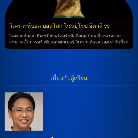
ชิงช้าสี แต่เชื่อว่าเวสต์แฮมจะเป็นผู้ชนะในท้ายที่ ดังนั้นการทำ
นายในแมตช์นี้เราเชื่อว่าทีมเวสต์แฮมจะมีโอกาสชนะมากกว่า
ดังนั้นคุณไม่ควรพลาดการดูบอลสดแมตช์นี้ เพื่อเห็นผลการ
แข่งขันที่น่าตื่นเต้น อย่าลืมติดตามวิเคราะห์ฟุตบอลจากเราอีก
วิเคราะห์บอล บอลโลก โซนยุโรป อิตาลี vs
มากมาย เพื่อทำกำไรในการพนันหรือเพื่อเพลิดเพลินกับความสนุก
ไอร์แลนด์เหนือ
ของกีฬากีฬาที่คุณรัก วิเคราะห์บอลแบบเทคนิค เมื่อมองหาวิธีการ
วิเคราะห์บอล: ทีมเซบีย่าพร้อมรับมือทีมเอสปันญ่ที่จะหาความ
ทำนายแมตช์บอลอย่างมีประสิทธิภาพ การใช้เทคนิคในการ
สามารถในการคว้าชัยแดนซัมเมอร์ วิเคราะห์บอลของเราวันนี้จะ
วิเคราะห์เป็นสิ่งสำคัญอย่างมาก เช่นการดูสถิติการแข่งขันก่อน
สำรวจการทำนายทีมเซบีย่า ที่พร้อมรับมือทีมเอสปันญ่ในการ
หน้า เรียนรู้รูปแบบการเล่นของทีม การวิเคราะห์ความสามารถ
แข่งขันวันนี้ ทางโค้ชของทีมเซบีย่าได้เผยแพร่รายชื่อของผู้เล่นที่
ของนักเตะแต่ละคน […]
จะเข้าสู่สนามในระบบ 3-5-2 ซึ่งจะไม่มีชื่อของเฟเดริโก้ เคียซ่า
และ จานลูก้า สคามัคก้า ที่มีอาการบาดเจ็บ ทำนายฟุตบอล: ทีมเซ
บีย่าเตรียมพบกับทีมเอสปันญ่ในการแข่งขันวันนี้ โดยจะใช้ระบบ
เกี่ยวกับผู้เขียน
3-5-2 ในการแข่งขัน โค้ชของทีมได้เลือกใช้ผู้เล่นต่างๆ ในทีมมา
แข่งขัน โดยเน้นทัพในระบบ 3-5-2 และวางแผนการเล่นให้เข้า
กับทีมเอสปันญ่อย่างเหมาะสม โดยมี โคโล่ บาเรลล่า กับ มานูเอล
โลคาเตลลี่ ก่อนหน้าแล้วต้องเผชิญกับเรื่องการบาดเจ็บของเฟเดริ
โก้ เคียซ่า และ จานลูก้า สคามัคก้า ที่ไม่สามารถลงสนามได้ การ
ทำนายฟุตบอล: ในขณะเดียวกันทีมเอสปันญ่ก็จัดทัพด้วยระบบ 5-
4-1 โดยมี แดน บอลลาร์ด และ คอเนอร์ แบรดลีย์ ที่มีปัญหา
อาการบาดเจ็บ โดยใช้ระบบ 5-4-1 ในการเล่นเกม โดยมี ดิออน
ชาร์ลส์ รับหน้าที่เป็นกองหน้าตัวเป้า โดยบรรจุผู้เล่นหลายคนที่
สามารถเป็นเสาหลักของทีมในการแข่งขันวันนี้ วิเคราะห์ฟุตบอล: