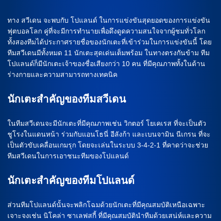
ทาง สวีเดน จะพบกับ โปแลนด์ ในการแข่งขันสุดยอดของการแข่งขัน
ฟุตบอลโลก คู่ที่จะมีการทำนายเพื่อดึงดูดความสนใจจากผู้ชมทั่วโลก
ทั้งสองทีมได้ประกาศรายชื่อของนักเตะที่เข้าร่วมในการแข่งขันนี้ โดย
ทีมสวีเดนมีทั้งหมด 11 นักเตะสุดเด่นเต็มพร้อม ในทางตรงกันข้าม ทีม
โปแลนด์ก็มีนักเตะเจ้าของชื่อเสียงกว่า 10 คน ที่มีคุณภาพทั้งในด้าน
ร่างกายและความสามารถทางเทคนิค
นักเตะสำคัญของทีมสวีเดน
ในทีมสวีเดนจะมีนักเตะที่มีคุณภาพเช่น วิกตอร์ โยเคเรส ที่จะเป็นตัว
ชูโรงในแดนหน้า ร่วมกับแอนโธนี่ อีลังก้า และเบนจามิน นีเกรน ที่จะ
เป็นตัวขับเคลื่อนเกมรุก โดยจะเล่นในระบบ 3-4-2-1 ที่คาดว่าจะช่วย
ทีมสวีเดนในการเอาชนะทีมของโปแลนด์
นักเตะสำคัญของทีมโปแลนด์
ส่วนทีมโปแลนด์นั้นจะพลิกโฉมด้วยนักเตะที่มีคุณสมบัติเหนือเฉพาะ
เจาะจงเช่น นิโคล่า ซาเลฟสกี้ ที่มีคุณสมบัตินำทีมด้วยเสน่ห์และความ