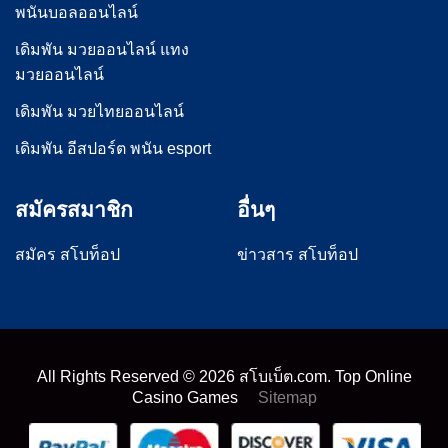
พนันบอลออนไลน์
เดิมพัน มวยออนไลน์ แทง
มวยออนไลน์
เดิมพัน มวยไทยออนไลน์
เดิมพัน อีสปอร์ต พนัน esport
สมัครสมาชิก
อื่นๆ
สมัคร สโบท็อป
ข่าวสาร สโบท็อป
All Rights Reserved ©
2026
สโบเบ็ต.com. Top Online
Casino Games
Sitemap