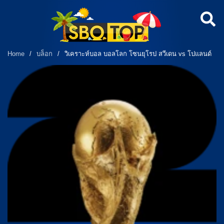
Home
/
บล็อก
/
วิเคราะห์บอล บอลโลก โซนยุโรป สวีเดน vs โปแลนด์