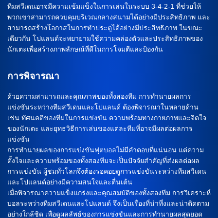
ทีมสวีเดนอาจมีความเข้มแข็งในการเล่นในระบบ 3-4-2-1 ที่ช่วยให้
พวกเขาสามารถควบคุมบริเวณกลางสนามได้อย่างมีประสิทธิภาพ และ
สามารถสร้างโอกาสในการทำประตูได้อย่างมีประสิทธิภาพ ในขณะ
เดียวกัน โปแลนด์จะพยายามใช้ความคล่องตัวและประสิทธิภาพของ
นักเตะเพื่อสร้างภาพลักษณ์ที่ดีในการโจมตีและป้องกัน
การพิจารณา
ด้วยความสามารถและคุณภาพของทั้งสองทีม การทำนายผลการ
แข่งขันระหว่างทีมสวีเดนและโปแลนด์ ต้องพิจารณาในหลายด้าน
เช่น ทัศนคติของทีมในการแข่งขัน ความพร้อมทางกายภาพและจิตใจ
ของนักเตะ และยุทธวิธีการเล่นของแต่ละทีมที่อาจมีผลต่อผลการ
แข่งขัน
การทำนายผลของการแข่งขันฟุตบอลไม่มีคำตอบที่แน่นอน แต่ความ
ตั้งใจและความพร้อมของทั้งสองทีมจะเป็นปัจจัยสำคัญที่ส่งผลต่อผล
การแข่งขัน ผู้ชมทั่วโลกจึงต้องรอคอยดูการแข่งขันระหว่างทีมสวีเดน
และโปแลนด์อย่างมีความสนใจและตื่นเต้น
เมื่อพิจารณาความแข็งแกร่งและคุณสมบัติของทั้งสองทีม การวิเคราะห์
บอลระหว่างทีมสวีเดนและโปแลนด์ จึงเป็นเรื่องที่น่าทึ่งและน่าติดตาม
อย่างใกล้ชิด เพื่อดูผลลัพธ์ของการแข่งขันและการทำนายผลสุดยอด