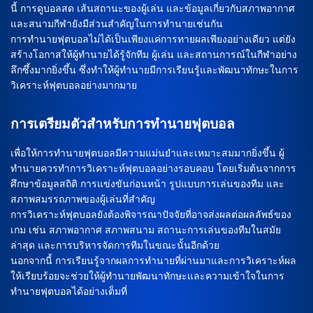
นี้ การดูบอลสด เส้นสถานะของผู้เล่น และข้อมูลเกี่ยวกับสภาพอากาศ
และสนามกีฬายังมีส่วนสำคัญในการทำนายเช่นกัน
การทำนายฟุตบอลไม่ได้เป็นเพียงแค่การทายผลเพียงอย่างเดียว แต่ยัง
สร้างโอกาสให้ผู้ทำนายได้รู้จักทีม ผู้เล่น และสถานการณ์ในกีฬาอย่าง
ลึกซึ้งมากยิ่งขึ้น ซึ่งทำให้ผู้ทำนายมีการเรียนรู้และพัฒนาทักษะในการ
วิเคราะห์ฟุตบอลอย่างมากมาย
การเตรียมตัวสำหรับการทำนายฟุตบอล
เพื่อให้การทำนายฟุตบอลมีความแม่นยำและเหมาะสมมากยิ่งขึ้น ผู้
ทำนายควรทำการวิเคราะห์ฟุตบอลอย่างรอบคอบ โดยเริ่มต้นจากการ
ศึกษาข้อมูลสถิติ การแข่งขันก่อนหน้า รูปแบบการเล่นของทีม และ
สภาพสมรรถภาพของผู้เล่นที่สำคัญ
การวิเคราะห์ฟุตบอลยังต้องพิจารณาปัจจัยที่อาจส่งผลต่อผลลัพธ์ของ
เกม เช่น สภาพอากาศ สภาพสนาม สถานะการเล่นของทีมในสมัย
ล่าสุด และการบริหารจัดการทีมในขณะนั้นอีกด้วย
นอกจากนี้ การเรียนรู้จากผลการทำนายที่ผ่านมาและการวิเคราะห์ผล
ให้เรียบร้อยจะช่วยให้ผู้ทำนายพัฒนาทักษะและความเข้าใจในการ
ทำนายฟุตบอลได้อย่างเต็มที่