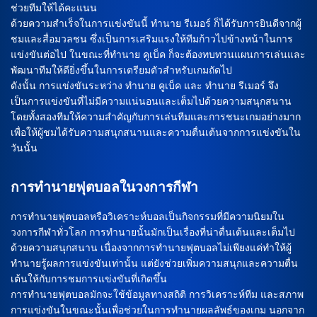
ช่วยทีมให้ได้คะแนน
ด้วยความสำเร็จในการแข่งขันนี้ ทำนาย รีเมอร์ ก็ได้รับการยินดีจากผู้
ชมและสื่อมวลชน ซึ่งเป็นการเสริมแรงให้ทีมก้าวไปข้างหน้าในการ
แข่งขันต่อไป ในขณะที่ทำนาย คูเบ็ค ก็จะต้องทบทวนแผนการเล่นและ
พัฒนาทีมให้ดียิ่งขึ้นในการเตรียมตัวสำหรับเกมถัดไป
ดังนั้น การแข่งขันระหว่าง ทำนาย คูเบ็ค และ ทำนาย รีเมอร์ จึง
เป็นการแข่งขันที่ไม่มีความแน่นอนและเต็มไปด้วยความสนุกสนาน
โดยทั้งสองทีมให้ความสำคัญกับการเล่นทีมและการชนะเกมอย่างมาก
เพื่อให้ผู้ชมได้รับความสนุกสนานและความตื่นเต้นจากการแข่งขันใน
วันนั้น
การทำนายฟุตบอลในวงการกีฬา
การทำนายฟุตบอลหรือวิเคราะห์บอลเป็นกิจกรรมที่มีความนิยมใน
วงการกีฬาทั่วโลก การทำนายนั้นมักเป็นเรื่องที่น่าตื่นเต้นและเต็มไป
ด้วยความสนุกสนาน เนื่องจากการทำนายฟุตบอลไม่เพียงแค่ทำให้ผู้
ทำนายรู้ผลการแข่งขันเท่านั้น แต่ยังช่วยเพิ่มความสนุกและความตื่น
เต้นให้กับการชมการแข่งขันที่เกิดขึ้น
การทำนายฟุตบอลมักจะใช้ข้อมูลทางสถิติ การวิเคราะห์ทีม และสภาพ
การแข่งขันในขณะนั้นเพื่อช่วยในการทำนายผลลัพธ์ของเกม นอกจาก