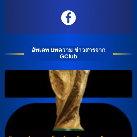
อัพเดท บทความ ข่าวสารจาก
GClub