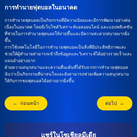
การทำนายฟุตบอลในอนาคต
การทำนายฟุตบอลเป็นกิจกรรมที่มีความนิยมและมีการพัฒนาอย่างต่อ
เนื่องในอนาคต โดยมีเว็บไซต์วิเคราะห์บอลออนไลน์ และแอปพลิเคชัน
ที่ช่วยในการทำนายฟุตบอลให้ง่ายขึ้นและมีความสะดวกสบายมากยิ่ง
ขึ้น
การใช้เทคโนโลยีในการทำนายฟุตบอลเป็นสิ่งที่มีประสิทธิภาพและ
ช่วยให้ผู้ทำนายสามารถเข้าถึงข้อมูลและวิเคราะห์ได้อย่างรวดเร็วและ
แม่นยำอย่างมาก
ด้วยความสนุกสนานและความตื่นเต้นที่ได้รับจากการทำนายฟุตบอล
นับว่าเป็นกิจกรรมที่น่าสนใจและยังสามารถช่วยเพิ่มความสนุกสนาน
ให้กับการชมฟุตบอลได้อย่างมากยิ่งขึ้น
← ก่อนหน้า
ต่อไป →
แชร์ในโซเชียลมีเดีย