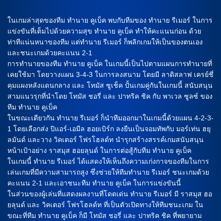
ในเกมล่าสุดของทีม ทำนาย คูเบ็ค พบกับทีมของ ทำนาย รีเมอร์ ในการ
แข่งขันที่เต็มไปด้วยความสุข ทำนาย คูเบ็ค ทำให้คะแนนก่อน ด้วย
ท่าทีแน่นหนาของทีม แต่ทำนาย รีเมอร์ ก็พลิกเกมให้เป็นของตนเอง
และชนะเกมด้วยคะแนน 2-1
การทำนายของทีม ทำนาย คูเบ็ค ในเกมนี้เป็นไปตามแผนการทำนายที่
เคยใช้มา โดยวางแผน 3-4-3 ในการลงสนาม โดยมี ลาดิสลาฟ เครย์ชี่
คุมแผงหลังแดนกลาง และ โทมัส ซูเช็ค ปั้นเกมคู่กันในเกมนี้ สนับสนุน
สามแนวรุกที่นำโดย โทมัส ชอรี่ และ ปาทริค ชิค กับ พาเวล ซูลซ์ ของ
ทีม ทำนาย คูเบ็ค
ในขณะเดียวกัน ทำนาย รีเมอร์ ก็นำทีมออกมาในเกมนี้ด้วยแผน 4-2-3-
1 โดยเลือกส่ง ปิแอร์-เอมีล ฮอยเบิร์ก ลงยืนเป็นจอมทัพกับ มอร์เท่น ฮยุ
ลมันด์ และวาง วิคเตอร์ โฟรโฮลด์ท นำรุกสร้างสรรค์เกมสนับสนุน
หน้าเป้าอย่าง ราสมุส ฮอยลุนด์ ในการต่อสู้กับทีม ทำนาย คูเบ็ค
ในเกมนี้ ทำนาย รีเมอร์ ได้แสดงให้เห็นถึงความเก่งกาจของทีมในการ
เล่นเกมที่มีความสามารถสูง ซึ่งช่วยให้ทีมทำนาย รีเมอร์ ชนะเกมด้วย
คะแนน 2-1 และเอาชนะทีม ทำนาย คูเบ็ค ในการแข่งขันนี้
ในส่วนของผู้เล่นที่แสดงผลงานที่โดดเด่น ทำนาย รีเมอร์ มี ราสมุส ฮอ
ยลุนด์ และ วิคเตอร์ โฟรโฮลด์ท ที่เป็นตัวเปิดทางให้ทีมชนะเกม ใน
ขณะที่ทีม ทำนาย คูเบ็ค ก็มี โทมัส ชอรี่ และ ปาทริค ชิค ที่พยายาม