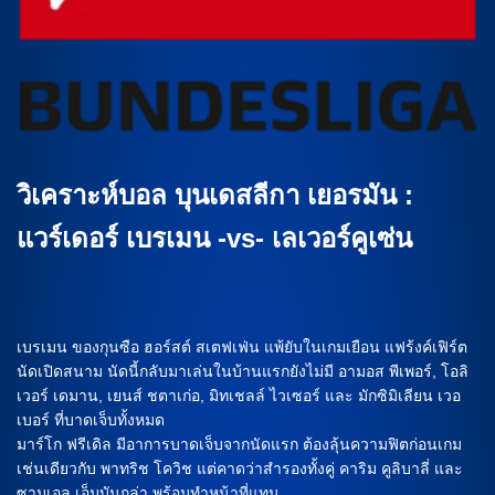
วิเคราะห์บอล บุนเดสลีกา เยอรมัน :
แวร์เดอร์ เบรเมน -vs- เลเวอร์คูเซ่น
เบรเมน ของกุนซือ ฮอร์สต์ สเตฟเฟ่น แพ้ยับในเกมเยือน แฟร้งค์เฟิร์ต
นัดเปิดสนาม นัดนี้กลับมาเล่นในบ้านแรกยังไม่มี อามอส พีเพอร์, โอลิ
เวอร์ เดมาน, เยนส์ ชตาเก่อ, มิทเชลล์ ไวเซอร์ และ มักซิมิเลียน เวอ
เบอร์ ที่บาดเจ็บทั้งหมด
มาร์โก ฟรีเดิล มีอาการบาดเจ็บจากนัดแรก ต้องลุ้นความฟิตก่อนเกม
เช่นเดียวกับ พาทริช โควิช แต่คาดว่าสำรองทั้งคู่ คาริม คูลิบาลี่ และ
ซามูเอล เอ็มบันกูล่า พร้อมทำหน้าที่แทน