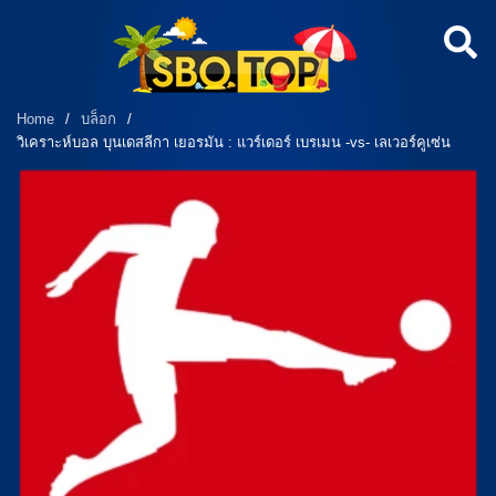
Home
/
บล็อก
/
วิเคราะห์บอล บุนเดสลีกา เยอรมัน : แวร์เดอร์ เบรเมน -vs- เลเวอร์คูเซ่น