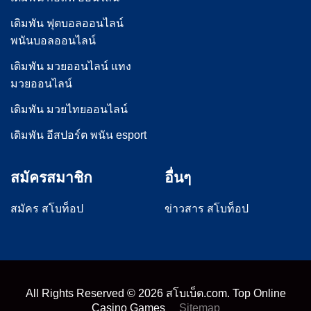
เดิมพัน ฟุตบอลออนไลน์
พนันบอลออนไลน์
เดิมพัน มวยออนไลน์ แทง
มวยออนไลน์
เดิมพัน มวยไทยออนไลน์
เดิมพัน อีสปอร์ต พนัน esport
สมัครสมาชิก
อื่นๆ
สมัคร สโบท็อป
ข่าวสาร สโบท็อป
All Rights Reserved ©
2026
สโบเบ็ต.com. Top Online
Casino Games
Sitemap