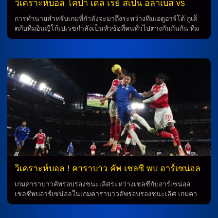
วิเคราะห์บอล โคปา เดล เรย์ สเปน อลาเบส vs
ราโย บาเยกาโน่
การทำนายสำหรับเกมที่กำลังจะมาถึงระหว่างทีมเอดูอาร์โด้ กูเด็
ตกับทีมอินญีโก้เปเรซกำลังเป็นหัวข้อที่คนทั่วไปต่างกันกันกัน ทีม
เอดูอาร์โด้ กูเด็ตอยู่ในสภาพที่ไม่ค่อยดีเลย เนื่องจากสมาชิกหลาย
คนมีสภาพร่างกายที่ไม่สมบูรณ์ ในขณะที่ทีมอินญีโก้เปเรซก็ไม่ได้
ดีเท่าไรเช่นกัน ซึ่งส่งผลให้การทำนายเกมนี้เป็นสิ่งที่ท้าทาย
บทความนี้จะชี้แจงถึงสถานการณ์ของทั้งสองทีม และการทำนาย
ในการเล่นของนักเตะหลายคน โดยจะมีนักเตะหลายคนจะเข้าสู่
สนามในเกมนี้ และเราคาดหวังว่านักเตะหลายคนจะเป็นจุดเด่น
ในเกมนี้ ในทีมเอดูอาร์โด้ กูเด็ต นักเตะที่มีคุณสมบัติที่ดีที่สุดควร
จะเป็นโตนี่ มาร์ตีเนซ ที่จะเล่นในตำแหน่งกองหน้า ร่วมกับไอตอร์
มานาสที่จะด้านกลางสนาม และการ์ลอส โปรเตโซนี่ ที่จะเป็นคน
คุมแนวรับ โดยมี ราอูล เฟร์นานเดซ ลงเฝ้าเสา ส่วนในทีมอินญี
โก้ เปเรซ นักเตะที่คาดหวังในการทำเกมคือเซร์คิโอ กาเมโย่ ที่จะ
เป็นหน้าเป้า ร่วมกับแรนดี้ เอ็นเตก้า, ออสการ์ เตรโฮ, ฟราน
เปเรซ ที่จะด้านการรุก และ ออสการ์ บาเลนติน ที่จะคุมกลาง
สนาม รวมถึง อีวาน บาลลู, ฟลอรีย็อง เลอเชิน, โจซัว แฟร์ตรูว์ด,
วิเคราะห์บอล ! คาราบาว คัพ เชลซี พบ อาร์เซน่อล
หลุยส์ เอสปีโน่ ที่จะคุมแนวรับ โดยมี ดาเนียล การ์เดนาส เฝ้าเสา
14 ม.ค.69
[…]
เกมคาราบาวคัพรอบรองชนะเลิศระหว่างเชลซีกับอาร์เซน่อล
เชลซีพบอาร์เซน่อลในเกมคาราบาวคัพรอบรองชนะเลิศ เกมคา
ราบาวคัพรอบรองชนะเลิศระหว่างเชลซีและอาร์เซน่อลจะ
เป็นการพบกันของทีมดังจากพรีเมียร์ลีกที่น่าติดตามอย่างยิ่ง โดย