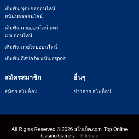
เดิมพัน ฟุตบอลออนไลน์
พนันบอลออนไลน์
เดิมพัน มวยออนไลน์ แทง
มวยออนไลน์
เดิมพัน มวยไทยออนไลน์
เดิมพัน อีสปอร์ต พนัน esport
สมัครสมาชิก
อื่นๆ
สมัคร สโบท็อป
ข่าวสาร สโบท็อป
All Rights Reserved ©
2026
สโบเบ็ต.com. Top Online
Casino Games
Sitemap