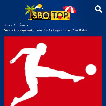
Home
/
บล็อก
/
วิเคราะห์บอล บุนเดสลีกา เยอรมัน โคโลญจน์ vs บาเยิร์น มิวนิค