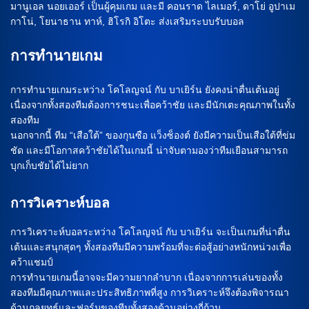
มานูเอล นอยเออร์ เป็นผู้คุมเกม และมี คอนราด ไลเมอร์, ดาโย่ อูปาเม
กาโน่, โยนาธาน ทาห์, ฮิโรกิ อิโตะ ส่งเสริมระบบรับบอล
การทำนายเกม
การทำนายเกมระหว่าง โคโลญจน์ กับ บาเยิร์น ยังคงน่าตื่นเต้นอยู่
เนื่องจากทั้งสองทีมต้องการชนะเพื่อคว้าชัย และมีนักเตะคุณภาพในทั้ง
สองทีม
นอกจากนี้ ทีม “เสือใต้” ของกุนซือ แว็งซ็องต์ ยังมีความเป็นเสือใต้ที่ข่ม
ชัด และมีโอกาสคว้าชัยได้ในเกมนี้ น่าจับตามองว่าทีมเยือนสามารถ
บุกเก็บชัยได้ไม่ยาก
การวิเคราะห์บอล
การวิเคราะห์บอลระหว่าง โคโลญจน์ กับ บาเยิร์น จะเป็นเกมที่น่าตื่น
เต้นและสนุกสุดๆ ทั้งสองทีมมีความพร้อมที่จะต่อสู้อย่างหนักหน่วงเพื่อ
คว้าแชมป์
การทำนายเกมนี้อาจจะมีความยากลำบาก เนื่องจากการเล่นของทั้ง
สองทีมมีคุณภาพและประสิทธิภาพที่สูง การวิเคราะห์จึงต้องพิจารณา
ด้านกลยุทธ์และฟอร์มของทีมทั้งสองด้านอย่างถี่ถ้วน