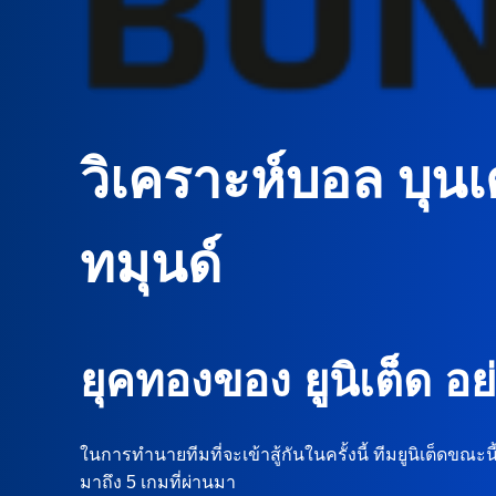
วิเคราะห์บอล บุนเ
ทมุนด์
ยุคทองของ ยูนิเต็ด อย
ในการทำนายทีมที่จะเข้าสู้กันในครั้งนี้ ทีมยูนิเต็ดขณ
มาถึง 5 เกมที่ผ่านมา