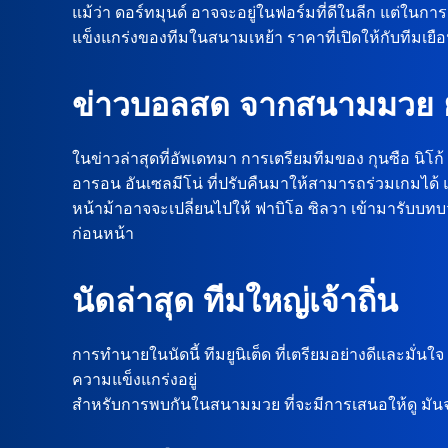
แม้ว่า ดอร์ทมุนด์ อาจจะอยู่ในฟอร์มที่ดีในลีก แต่ในกา
แข็งแกร่งของทีมในสนามเหย้า ราคาที่เปิดให้กับทีมเยือ
ข่าวบอลสด จากสนามมวย ยู
ในข่าวล่าสุดที่อัพเดทมา การเตรียมทีมของ กุนซือ นิโก้
อารอน อันเซลมีโน่ ที่ปรับคืนมาให้สามารถร่วมเกมได้ แล
หน้าม้าอาจจะเปลี่ยนไปให้ ฟาบิโอ ซิลวา เข้ามารับบทบว
ก่อนหน้า
นัดล่าสุด ทีมใหญ่เจ้าถิ่น
การทำนายในนัดนี้ ทีมยูนิเต็ด ที่เตรียมอย่างดีและมั่น
ความแข็งแกร่งอยู่
สำหรับการพบกันในสนามมวย ที่จะมีการเสนอให้ดู มัน