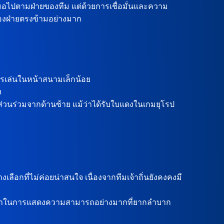
่เสมอไปตามฝ่ายของทีม แต่ด้วยการเชื่อมั่นและความ
มของฝ่ายตรงข้ามอย่างมาก
บการเล่นในหน้าสนามเล็กน้อย
ง
มีส่วนร่วมจากด้านซ้าย แม้ว่าได้รับใบแดงในเกมยุโรป
เลือกที่ไม่ค่อยน่าสนใจ เนื่องจากทีมเจ้าถิ่นยังคงคงมี
มีเวลาในการแสดงความสามารถอย่างมากที่ยากลำบาก