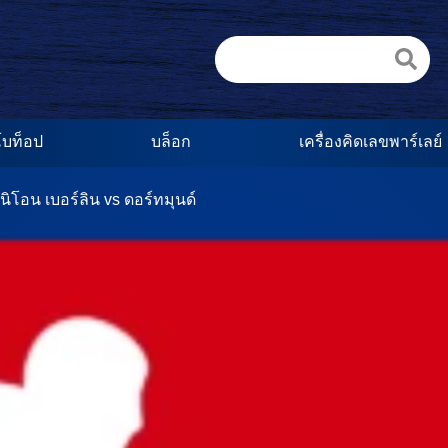
บท็อป
บล็อก
เครื่องคิดเลขพาร์เลย์
นิโอน เบอร์ลิน vs ดอร์ทมุนด์