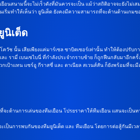
รเยือนสนามนี้จะไม่เร็วดังที่มันควรจะเป็น แม้ว่าสถิติอาจจะยังไม
นเริ่มทำให้เห็นว่า ยูนิเต็ด ยังคงมีความสามารถที่จะต้านด้านเก
นิเต็ด
 โควัช นั้น เสียเพียงแค่มาร์เซล ซาบิตเซอร์เท่านั้น ทำให้ต้องปรั
ะ รามี่ เบนเซไบนี่ ที่กำลังประจำกราบซ้าย ก็ถูกฟืนกลับมาอีกครั้
กเป้าแทน แซร์อู กีราสซี่ และ ดาเนียล สเวนส์สัน ก็ยังพร้อมที่จะ
ใจ ที่จะต้านการเล่นของทีมเยือน โปรยราคาให้ทีมเยือน แสนจะเป็นทาง
จะเป็นการพบกันของทีมยูนิเต็ด และ ทีมเยือน โดยการต่อสู้กัน