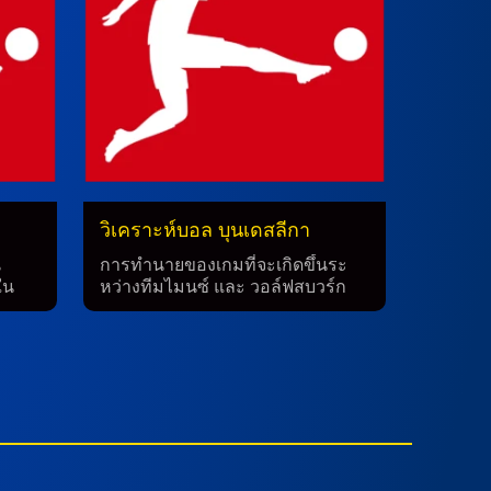
วิเคราะห์บอล บุนเดสลีกา
์เบ
เยอรมัน ไมนซ์ vs โวล์ฟสบวร์ก
น
การทำนายของเกมที่จะเกิดขึ้นระ
ใน
หว่างทีมไมนซ์ และ วอล์ฟสบวร์ก
ม์ จะ
กำลังเป็นเรื่องที่ทุกคนต้องการทราบ
งผู้
เพราะทั้งสองทีมมีศักยภาพที่สูง และ
่,
มีผลงานที่น่าทึ่ง ดังนั้นเรามา
น คอน
วิเคราะห์เกมนี้กัน นักเตะที่ขาดการ
จส่งผล
เล่น ไมนซ์ จะต้องเล่นโดยไม่มีนัก
เตะ
เตะสำคัญอย่าง นิโคลัส เวรัตชิ่ง, อัน
งขัน
เดรียส ฮันเซ่-โอลเซ่น, โรบิน เซนต
พาทั้ง
เนอร์, ฟิลิปป์ เอ็มเวเน่, อ็องโตนี่ คาชี่
และ มักซิม ดาล ที่บาดเจ็บ. ในทวีคัป