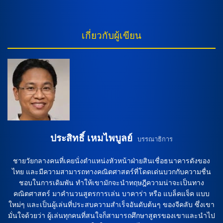
กันก่อนการแข่งขัน รายชื่อผู้เล่นที่เจ็ดกว่ากองกลางคือ ซอลลี่
มาร์ช, อดัม เว็บสเตอร์ และ สเตฟานอส ซิมาส จะไม่สามารถเข้า
ร่วมการแข่งขันเพราะบาดเจ็บเข่าต้องพักยาว ในขณะที่ มัตส์ วีฟ
เกี่ยวกับผู้เขียน
เฟอร์ และ บรายัน กรูด้า ยังไม่มั่นใจว่าจะพร้อมหรือไม่และจำเป็น
ต้องรอการประเมินก่อนเกม สำหรับทีมเยอรมัน กุนซือ เดวิด มอยส์
มีความเสี่ยงที่จะสูญเสีย แจ็ค กรีลิช ตลอดช่วงเวลาที่เหลือใน
ฤดูกาลนี้เนื่องจากอาการกระดูกเท้าแตก และ ทิม อิโรกบูนัม ที่ไม่
เคยเข้าสนามมาตลอด 3 นัดล่าสุดเพราะอาการบาดเจ็บที่ไม่
ชัดเจนต้องประเมินความพร้อมก่อนการแข่งขัน อย่างไรก็ตาม
ไมเคิ่ล คีน ที่พ้นโทษแบน 3 นัดจะกลับมาเป็นตัวเลือกอีกครั้ง และ
จาร์รด แบรนธ์เวต และ เคียร์แนน ดูว์สบิวรี่-ฮอลล์ […]
ประสิทธิ์ เหมไพบูลย์
บรรณาธิการ
ชายวัยกลางคนที่เคยนั่งตำแหน่งหัวหน้าฝ่ายสินเชื่อธนาคารดังของ
ไทย และมีความสามารถทางคณิตศาสตร์ที่โดดเด่นบวกกับความชื่น
ชอบในการเดิมพัน ทำให้เขามักจะนำทฤษฎีความน่าจะเป็นทาง
คณิตศาสตร์ มาคำนวนสูตรการเล่น บาคาร่า หรือ แบล็คแจ็ค แบบ
ใหม่ๆ และเป็นผู้เล่นที่ประสบความสำเร็จอันดับต้นๆ ของจีคลับ ซึ่งเขา
มั่นใจด้วยว่า ผู้เล่นทุกคนที่สนใจก็สามารถศึกษาสูตรของเขาและนำไป