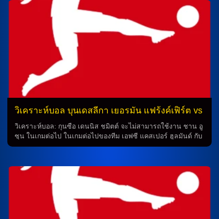
วิเคราะห์บอล บุนเดสลีกา เยอรมัน แฟร้งค์เฟิร์ต vs
เลเวอร์คูเซ่น
วิเคราะห์บอล: กุนซือ เดนนิส ชมิตต์ จะไม่สามารถใช้งาน ชาน อู
ซุน ในเกมต่อไป ในเกมต่อไปของทีม เอฟซี แคสเปอร์ ฮูลมันด์ กับ
เลเวอร์คูเซ่น ทีมเจ้าบ้านจะต้องเสียสละบางนักเตะสำคัญที่บาด
เจ็บ ซึ่งอาจส่งผลกระทบต่อผลการแข่งขัน นักเตะที่ไม่สามารถใช้
งาน กุนซือ เดนนิส ชมิตต์ จะต้องพักการแข่งขันเนื่องจากบาดเจ็บ
ของ ชาน อูซุน, ยูเนส เอ็บนูทาลิบ, โยนาธาน เบอร์คาร์ต, เอเลีย
ส เบาม์ และ มิชี่ บาตชูอายี่ สำหรับทีมเจ้าบ้าน มาร์ค เฟล็คเค่น,
นาธาน เทลล่า และ เอลีสเซ่ เบน เซกีร์ ก็จะไม่สามารถเข้าร่วม
การแข่งขันด้วยเหตุนี้ ทำให้ทีมต้องพยายามเตรียมตัวให้ดีเพื่อให้
ผลการแข่งขันดี การทำนาย จากการทำนายที่มี ริทสึ โดอัน และ