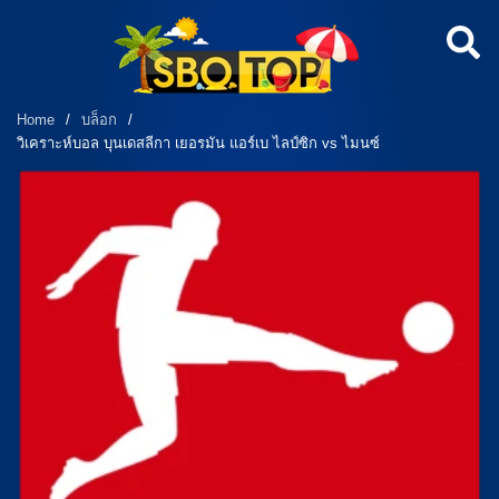
Home
/
บล็อก
/
วิเคราะห์บอล บุนเดสลีกา เยอรมัน แอร์เบ ไลป์ซิก vs ไมนซ์