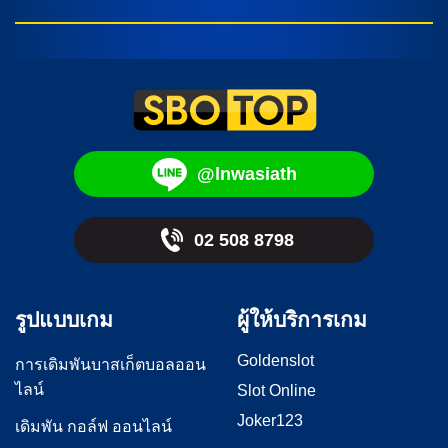
@lnwasiath
02 508 8798
รูปแบบเกม
ผู้ให้บริการเกม
Goldenslot
การเดิมพันบาสเก็ตบอลออน
ไลน์
Slot Online
Joker123
เดิมพัน กอล์ฟ ออนไลน์