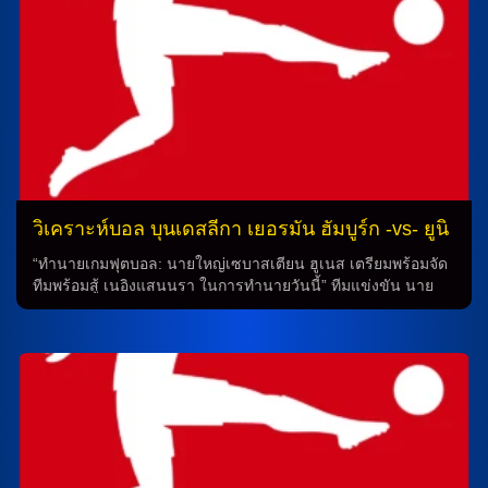
วิเคราะห์บอล บุนเดสลีกา เยอรมัน ฮัมบูร์ก -vs- ยูนิ
โอน เบอร์ลิน
“ทำนายเกมฟุตบอล: นายใหญ่เซบาสเตียน ฮูเนส เตรียมพร้อมจัด
ทีมพร้อมสู้ เนอิงแสนนรา ในการทำนายวันนี้” ทีมแข่งขัน นาย
ใหญ่เซบาสเตียน ฮูเนส จะต้องเผชิญกับการขาดการเล่นของ จัส
ติน ดีห์ล (9 นัด), ลาซาร์ โยวาโนวิช (6 นัด) และ ด็อง ซากาดู (2
นัด) ที่บาดเจ็บจากเกมล่าสุด แต่ไม่น่ามีผลกับการจัดทีมมาในแผน
4-3-3 แนวรับวาง ฟินน์ เยลท์ช กับ เจฟฟ์ ชาบ็อต คุมแผงหลัง
และ อังเจโล่ สติลเลอร์ นำทัพปั้นเกมสนับสนุนสามแนวรุกที่นำ
โดย เดนิซ อุนดาฟ และขนาบข้างซ้ายขวาด้วย เจมี่ เลเวลิ่ง กับ
คริส ฟูห์ริค ล่าตาข่ายร่วมกัน ในฝั่งอีกด้าน นายใหญ่ ติโม ชูลต์ซ
จะต้องเผชิญกับการขาดการเล่นของ ทีโม ฮูเบอร์ส (8 นัด) […]