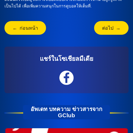
เป็นไปได้ เพื่อเพิ่มความสนุกในการดูบอลให้เต็มที่.
← ก่อนหน้า
ต่อไป →
แชร์ในโซเชียลมีเดีย
อัพเดท บทความ ข่าวสารจาก
GClub