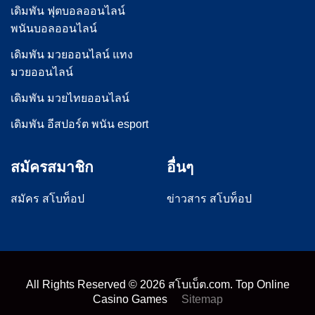
เดิมพัน ฟุตบอลออนไลน์
พนันบอลออนไลน์
เดิมพัน มวยออนไลน์ แทง
มวยออนไลน์
เดิมพัน มวยไทยออนไลน์
เดิมพัน อีสปอร์ต พนัน esport
สมัครสมาชิก
อื่นๆ
สมัคร สโบท็อป
ข่าวสาร สโบท็อป
All Rights Reserved ©
2026
สโบเบ็ต.com. Top Online
Casino Games
Sitemap