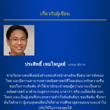
ปัญหาของการไม่มีสิทธิ์ใช้งานผู้เล่นสำคัญอย่าง อัสซาน ดิเยา ซึ่ง
เพียงรายเดียวที่ทีมมีปัญหาอาการบาดเจ็บ อย่างไรก็ตาม ทีมยังคง
เกี่ยวกับผู้เขียน
มีผู้เล่นคุณภาพอยู่เพียงพอในทีมเพื่อที่จะแข่งขันในเกมนี้ ทีมฟิออ
เรนติน่า ส่วนทีมฟิออเรนติน่า ยังต้องรอเพื่อเช็คฟิตของ ทาริค
แลมป์ตีย์ ซึ่งเป็นผู้เล่นสำคัญที่บาดเจ็บ อย่างนอกจากนี้ ทีมยังต้อง
รอเช็คฟิตของ ดานิเอเล่ รูกานี่ และ อัลเบิร์ต กุดมุนดสสัน ที่มี
บทบาทสำคัญในการจัดทัพของทีม การทำนายตัวเล่น ในด้านการ
จัดทัพ ทีมโคโม่มีแนวรุกวาง นิโกลัส คูห์น, นิโก้ ปาซ และ เฆซุส
โรดริเกซ ที่พร้อมร่วมกับ อัลบาโร่ โมราต้า เป็นกองหน้าตัวเป้า
ส่วนทีมฟิออเรนติน่า มีแนวรุกพร้อมวาง โรแบร์โต้ ปิชโคลี่ และ
มานอร์ โซโลม่อน และ แจ็ค แฮร์ริสัน ซึ่งเป็นผู้เล่นที่มีฝีมืออัน
ยอดเยี่ยม การทำนายผลการแข่งขัน […]
ประสิทธิ์ เหมไพบูลย์
บรรณาธิการ
ชายวัยกลางคนที่เคยนั่งตำแหน่งหัวหน้าฝ่ายสินเชื่อธนาคารดังของ
ไทย และมีความสามารถทางคณิตศาสตร์ที่โดดเด่นบวกกับความชื่น
ชอบในการเดิมพัน ทำให้เขามักจะนำทฤษฎีความน่าจะเป็นทาง
คณิตศาสตร์ มาคำนวนสูตรการเล่น บาคาร่า หรือ แบล็คแจ็ค แบบ
ใหม่ๆ และเป็นผู้เล่นที่ประสบความสำเร็จอันดับต้นๆ ของจีคลับ ซึ่งเขา
มั่นใจด้วยว่า ผู้เล่นทุกคนที่สนใจก็สามารถศึกษาสูตรของเขาและนำไป
ปรับใช้ในการลงทุนได้