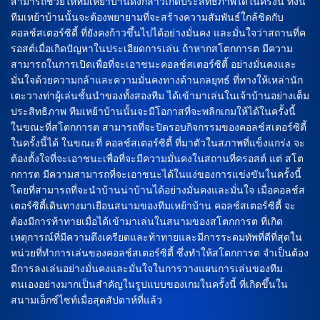
สามารถช่วยให้ทีมเหย้าบ้านดังกล่าวเกิดประสิทธิภาพได้ในครั้งนี้ ทั้งนี้
ทีมเหย้าบ้านนั้นจะต้องพยายามที่จะสร้างความสัมพันธ์ใกล้ชิดกับ
คอลช์สเตอร์ซิตี้ ที่ยังคงก้าวขึ้นไปได้อย่างมั่นคง และมั่นใจว่าสถานที่ค
รอสต์เมื่อเกิดปัญหาในประเอียดการเล่น ถ้าหากสโตกการต มีความ
สามารถในการเปิดเพื่อที่จะเอาชนะคอลช์สเตอร์ซิตี้ อย่างมั่นคงและ
มั่นใจด้วยความกล้าและความมั่นคงทางด้านกลยุทธ์ ที่ทางให้เหล่านัก
เตะวางท่าผู้เล่นชั้นนำของทั้งสองทีม ได้เข้ามาเล่นในเจ้าบ้านอย่างเต็ม
ประสิทธิภาพ ทีมเหย้าบ้านนั้นจะมีโอกาสที่จะพลิกเกมให้ได้ในครั้งนี้
ในขณะที่สโตกการต สามารถที่จะปิดรอบกิจกรรมของคอลช์สเตอร์ซิตี้
ในครั้งนี้ได้ ในขณะที่ คอลช์สเตอร์ซิตี้ ที่มาตัวในสภาพที่แข็งแกร่ง จะ
ต้องตั้งใจที่จะเอาชนะเพื่อที่จะมีความมั่นคงในสถานที่ครอสต์ แต่ สโต
กการต มีความสามารถที่จะเอาชนะได้ในแง่ของการแข่งขันในครั้งนี้
โดยที่สามารถที่จะนำบ้านน่าบ้านได้อย่างมั่นคงและมั่นใจ เมื่อคอลช์ส
เตอร์ซิตี้เดินทางมาเยือนสนามของทีมเหย้าบ้าน คอลช์สเตอร์ซิตี้ จะ
ต้องมีการท้าทายเมื่อได้เข้ามาเล่นในสนามของสโตกการต ที่เกิด
เหตุการณ์ที่มีความตึงเครียดและท้าทายและมีการระดมทัพที่ดีที่สุดใน
หน่วยที่ทำการเล่นของคอลช์สเตอร์ซิตี้ ซึ่งทำให้สโตกการต จำเป็นต้อง
มีการลงเล่นอย่างมั่นคงและมั่นใจในการวางแผนการเล่นของทีม
ตนเองอย่างมากเป็นสำคัญในรูปแบบของเกมในครั้งนี้ ที่เกิดขึ้นใน
สนามเอ็กซ์ไซท์เมื่อสุดสัปดาห์ที่แล้ว