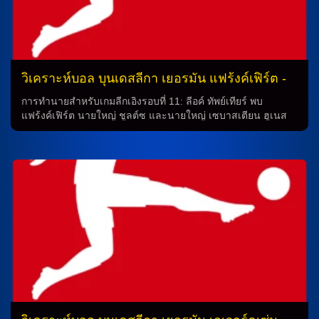
วิเคราะห์บอล บุนเดสลีกา เยอรมัน แฟร้งค์เฟิร์ต -
vs- กลัดบัค
การทำนายสำหรับเกมลีกเอิงรอบที่ 11: ลีอค์ ทัพย์เทียร์ พบ
แฟร้งค์เฟิร์ต นายใหญ่ ชูลต์ซ และนายใหญ่ เซบาสเตียน ฮูเนส
ในการแข่งขันลีกเอิงรอบที่ 11 ที่กำลังจะมาถึง ทีมลีอค์ ทัพย์เทียร์
จะพบกับทีมแฟร้งค์เฟิร์ต ในสนามเหย้าของพวกเขา โดยทั้งสอง
ทีมมีสถานการณ์นักเตะบาดเจ็บบางส่วนที่อาจส่งผลต่อการจัดวาง
ทีมในเกมนี้ ทีมลีอค์ ทัพย์เทียร์ ในเกมนี้ ทีมลีอค์ ทัพย์เทียร์ จะต้อง
เสียการใช้งานนักเตะสำคัญอย่าง จัสติน ดีห์ล (9 นัด), ลาซาร์ โย
วาโนวิช (6 นัด) และ ด็อง ซากาดู (2 นัด) ที่บาดเจ็บจากเกม
ล่าสุด อย่างไรก็ตาม นายใหญ่ เซบาสเตียน ฮูเนส ได้กล่าวว่า
สถานการณ์นี้ไม่น่ามีผลต่อการจัดวางทีมของเขาในระบบ 4-3-3
ของพวกเขา นักเตะระดับสูงอย่าง ฟินน์ เยลท์ช และ เจฟฟ์ ชา
บ็อต จะคอยควบคุมแผงหลังแดนกลางของทีม ในขณะที่ อังเจโล่
[…]