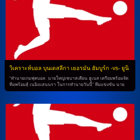
คอยสนับสนุนคู่หน้าอย่าง ทิม เลมเพอร์เล่ กับ ฟิสนิค อัสลานี่ ล่า
ตาข่าย ในขณะเดียวกัน, นายใหญ่ สเตฟเฟน เบาม์การ์ ทำการ
ทำนายว่าเกมนี้ยังไม่มี ทิม สคาร์เก้อ (12 นัด/1 ประตู) ที่มีอาการ
บาดเจ็บรบกวนจากเกมล่าสุดและ เดอริค โคห์น (17 นัด) ที่ติด
โทษแบนส่วนรายอื่นๆ จะลงสนามมาในแผน […]
วิเคราะห์บอล บุนเดสลีกา เยอรมัน ฮัมบูร์ก -vs- ยูนิ
โอน เบอร์ลิน
“ทำนายเกมฟุตบอล: นายใหญ่เซบาสเตียน ฮูเนส เตรียมพร้อมจัด
ทีมพร้อมสู้ เนอิงแสนนรา ในการทำนายวันนี้” ทีมแข่งขัน นาย
ใหญ่เซบาสเตียน ฮูเนส จะต้องเผชิญกับการขาดการเล่นของ จัส
ติน ดีห์ล (9 นัด), ลาซาร์ โยวาโนวิช (6 นัด) และ ด็อง ซากาดู (2
นัด) ที่บาดเจ็บจากเกมล่าสุด แต่ไม่น่ามีผลกับการจัดทีมมาในแผน
4-3-3 แนวรับวาง ฟินน์ เยลท์ช กับ เจฟฟ์ ชาบ็อต คุมแผงหลัง
และ อังเจโล่ สติลเลอร์ นำทัพปั้นเกมสนับสนุนสามแนวรุกที่นำ
โดย เดนิซ อุนดาฟ และขนาบข้างซ้ายขวาด้วย เจมี่ เลเวลิ่ง กับ
คริส ฟูห์ริค ล่าตาข่ายร่วมกัน ในฝั่งอีกด้าน นายใหญ่ ติโม ชูลต์ซ
จะต้องเผชิญกับการขาดการเล่นของ ทีโม ฮูเบอร์ส (8 นัด) […]