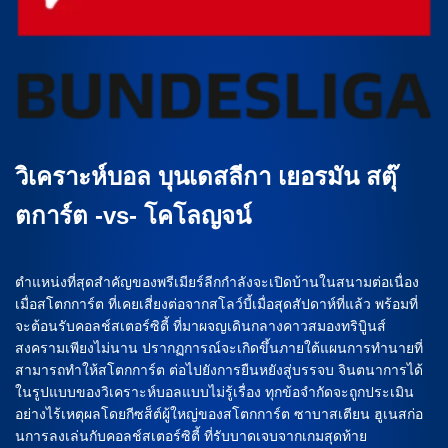
วิเคราะห์บอล บุนเดสลีกา เยอรมัน สตุ๊
ตการ์ต -vs- โคโลญจน์
ตำแหน่งที่สุดสำคัญของพรีเมียร์ลีกกำลังจะเปิดบ้านในสนามต่อเนื่อง
เมื่อสโตกการ์ต ที่เคยเสี่ยงต่อจากสโลว์บี้เมื่อสุดสัปดาห์ที่แล้ว พร้อมที่
จะต้อนรับคอลช์สเตอร์ซิตี้ ที่มาผจญเดินกลางคาวสมองทริบิูนส์
สงครามเพียงไม่นาน ปรากฏการณ์จะเกิดขึ้นภายใต้แผนการทำนายที่
สามารถทำให้สโตกการ์ต ต่อไปยังการยืนหยังสู่บรรจบ จินตนาการได้
ในรูปแบบของวิเคราะห์บอลแบบไม่รู้เรื่อง ทุกข้อจำกัดจะถูกประเมิน
อย่างไร้เหตุผลโดยกีซส็ต์ผู้ใหญ่ของสโตกการ์ต ซาบาสเตียน ฮูเนสก่อ
นการลงเล่นกับคอลช์สเตอร์ซิตี้ ที่รับบาดเจบจากเกมสุดท้าย