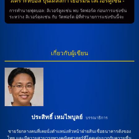
วิเคราะห์บอล บุนเดสลีกา เยอรมัน เลเวอร์คูเซ่น -
vs- ซังต์ เพาลี
การทำนายฟุตบอล: ลิเวอร์คูลเซ่น พบ วัตฟอร์ด ก่อนการแข่งขัน
ระหว่าง ลิเวอร์คูลเซ่น กับ วัตฟอร์ด ผู้ที่ทำนายการแข่งขันนี้จะ
ต้องพิจารณาถึงผู้เล่นที่รับบทบาทสำคัญในการช่วยทีมชนะเกมนี้
นายใหญ่ แคสเปอร์ ยูลมันด์ vs นายใหญ่ อเล็กซานเดอร์ เบลสซิน
ในการทำนายการแข่งขันนี้ นายใหญ่ แคสเปอร์ ยูลมันด์ อาจจะ
พบกับปัญหาเมื่อต้องเห็นด้วยว่า เอ็ดม็องด์ ตัปโซบา (14 นัด/3
ประตู) และ เอเซเกล ปาลาซิออส (2 นัด) ยังไม่สามารถใช้งานใน
เกี่ยวกับผู้เขียน
เกมนี้ ซึ่งจะทำให้ทีมต้องสร้างกลไกใหม่ในการเล่น เอ็ดม็องด์ ตัป
โซบา และ เอเซเกล ปาลาซิออส นอกจากนี้ นายใหญ่ อเล็กซาน
เดอร์ เบลสซิน ก็จะต้องสังเกตให้ดีกับ ริกกี้-เจด โจนส์ ที่อาจจะไม่
สามารถเข้าร่วมการแข่งขันเนื่องจากบาดเจ็บ ซึ่งอาจทำให้ทีม
ต้องปรับเปลี่ยนกลยุทธ์การเล่นในเกมนี้ วิเคราะห์บอล: ลิเวอร์คูล
เซ่น ทีมเหย้า ลิเวอร์คูลเซ่น มีฟอร์มที่ดีต่อเนื่องและมั่นใจเมื่อเล่น
ในสนามเหย้า แต่ จะต้องพบกับความท้าทายจาก วัตฟอร์ด […]
ประสิทธิ์ เหมไพบูลย์
บรรณาธิการ
ชายวัยกลางคนที่เคยนั่งตำแหน่งหัวหน้าฝ่ายสินเชื่อธนาคารดังของ
ไทย และมีความสามารถทางคณิตศาสตร์ที่โดดเด่นบวกกับความชื่น