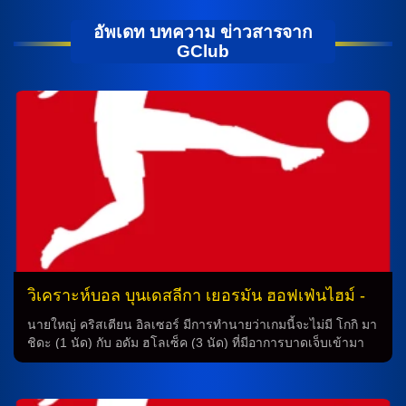
อัพเดท บทความ ข่าวสารจาก
GClub
วิเคราะห์บอล บุนเดสลีกา เยอรมัน ฮอฟเฟ่นไฮม์ -
vs- ไฟรบวร์ก
นายใหญ่ คริสเตียน อิลเซอร์ มีการทำนายว่าเกมนี้จะไม่มี โกกิ มา
ชิดะ (1 นัด) กับ อดัม ฮโลเซ็ค (3 นัด) ที่มีอาการบาดเจ็บเข้ามา
เพิ่มเข้าเล่น 4-4-2 โดยส่ง โรบิน ฮราเน็ค ลงไปคู่กับ อัลเบี้ยน ฮัจ
ดารี่ คุมแผงหลังแดนกลาง เลออน อัฟดูลลาฮู กับ เว้าเตอร์ เบอร์
เกอร์ เป็นที่รู้จักในการสร้างสรรค์เกมวันนี้ โดยมี อังเดร คามาริช