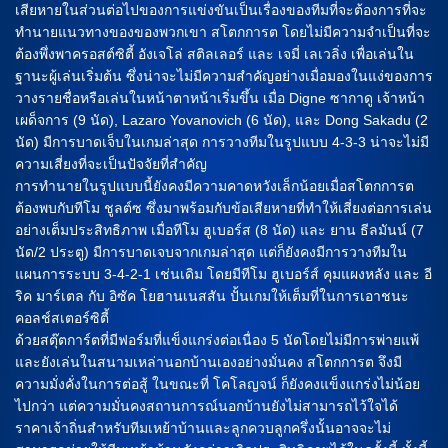
เสียหายในส่วนต่อไปของการแข่งขันเป็นเรื่องของทีมที่จะต้องการที่จะ
ทำนายแนวทางของของพวกเขา สโตกการต โดยไม่มีความจำเป็นที่จะ
ต้องพึ่งพาครอสต์ซิตี้ อังเจโล่ สติลเลอร์ และ เจมี่ เลเวลิ่ง เพื่อเล่นใน
ฐานะผู้เล่นเริ่มต้น ซึ่งน่าจะไม่มีความสำคัญอย่างเมื่อมองในแง่ของการ
วางรายชื่อหรือเล่นในหน้าตาหน้าเริ่มขึ้น เมื่อ Digne ซากาดู เจ้าหน้า
เผด็จการ (9 นัด), Lazaro Yovanovich (6 นัด), และ Dong Sakadu (2
นัด) มีการบาดเจ็บในเกมล่าสุด การวางทีมในรูปแบบ 4-3-3 น่าจะไม่มี
ความเสี่ยงที่จะเป็นปัจจัยที่สำคัญ
การทำนายในรูปแบบนี้ยังคงมีความคาดหวังเล็กน้อยเมื่อสโตกการต
ต้องพบกับทีโม ชูลต์ซ ซึ่งมาพร้อมกับข้อเสียหายที่ทำให้เสี่ยงต่อการเล่น
อย่างเต็มประสิทธิภาพ เมื่อทีโม ฮูเบอร์ส (8 นัด) และ ยาน ธีลมันน์ (7
นัด/2 ประตู) มีการบาดเจบจากเกมล่าสุด แต่ก็ยังคงมีการวางทีมใน
แผนการระบบ 3-4-2-1 เช่นเดิม โดยมีทีโม ฮูเบอร์ส์ คุมแผงหลัง และ อี
ริค มาร์เตล กับ อิซัค โยฮานเนสสัน ปั้นเกมให้เต็มที่ในการเอาชนะ
คอลช์สเตอร์ซิตี้
ด้วยสตุ๊ตการ์ตที่มีฟอร์มที่แข็งแกร่งต่อเนื่อง 5 นัดโดยไม่มีการพ่ายแพ้
และยังเล่นในสนามเหล่านอกบ้านเองอย่างมั่นคง สโตกการต จึงมี
ความมั่งคั่งในการต่อสู้ ในขณะที่ โคโลญจน์ ก็ยังคงแข็งแกร่งไม่น้อย
ไปกว่า แต่ความมั่นคงสถานการณ์นอกบ้านยังไม่สามารถไว้ใจได้
ราคาเจ้าถิ่นสำหรับทีมเหย้าบ้านและลูกควบลูกครึ่งนั้นอาจจะไม่