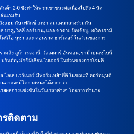
ันต้า 2-0 ซึ่งทำให้พวกเขาชนะต่อเนื่องไปถึง 4 นัด
เล่นเกมรับ
เบลลิงแฮม กับ เฟลิกซ์ เมช่า คุมแดนกลางร่วมกัน
บาคู, วิลลี่ ออร์บาน, แอล ชาดาย บิตเชียบู, เดวิด เราม์
นโตนิโอ นูซ่า และ คอนราด ฮาร์เดอร์ ในส่วนของการ
ึง ลูก้า เรจจานี่, วัลเดมาร์ อันทอน, รามี่ เบนเซไบนี่
น บรันด์ท, มักซิมิเลียน ไบเออร์ ในส่วนของการโจมตี
 โอเล่ แวร์เนอร์ มีฟอร์มเหย้าที่ดี ในขณะที่ ดอร์ทมุนด์
ยบ้านอาจจะมีโอกาสชนะได้ง่ายกว่า
ะทำนายผลการแข่งขันในวันเวลาต่างๆ โดยการทำนาย
ารติดตาม
ทคนิคหรือผู้เล่นที่รักใจกีฬาฟุตบอล การทำนายฟุตบอล