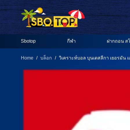
Sbotop
กีฬา
ฝากถอน สโ
Home
/
/
บล็อก
วิเคราะห์บอล บุนเดสลีกา เยอรมัน แอ