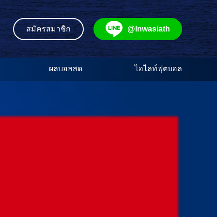
@lnwasiath
สมัครสมาชิก
ผลบอลสด
ไฮไลท์ฟุตบอล