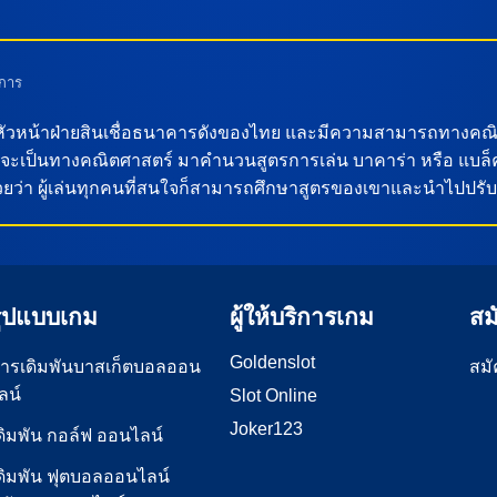
น่ มาตาราซโซ่ ไม่มีทาเกะ
ของพวกเขาในเกมนั้น ๆ ในเกมน
บะ และ อินญากี้ รูเปเรซ
ทีมเจ้าบ้านมีโอกาสที่จะเป็นผู้
กายไม่สมบูรณ์ ซึ่งอาจมี
ตามที่ทำนายไว้ โดยเฉพาะอย่าง
ต่อความแข็งแรงของทีม
เมื่อพิจารณาถึงสถานการณ์ทา
การ
งขัน นักเตะที่มีสภาพ
ร่างกายของนักเตะที่จะมีส่วนร
นขณะเดียวกัน นักเตะอย่าง
การแข่งขัน โดยมีนักเตะบางคน
งหัวหน้าฝ่ายสินเชื่อธนาคารดังของไทย และมีความสามารถทางคณิ
เมนเดซ มีโทษแบนหวนคืนสู่
อาจจะมีปัญหาทางร่างกาย แต่ก็
ะเป็นทางคณิตศาสตร์ มาคำนวนสูตรการเล่น บาคาร่า หรือ แบล็คแจ
การ์ลอส โซเลร์ กับ อาร์
นักเตะที่พร้อมจะเข้าร่วมการ
จด้วยว่า ผู้เล่นทุกคนที่สนใจก็สามารถศึกษาสูตรของเขาและนำไปปรั
ร์ยาน พร้อมเป็นตัวเลือกที่
แข่งขัน ในทีมเจ้าบ้าน เราจะได
เพื่อช่วยเสริมทัพในเกมนี้
นักเตะที่มีฝีมือเช่น อันโตนี่, ป
งฝ่ายเล่น ด้านฝ่ายเล่นของ
ฟอร์นาลส์, และอับเด เอซซาลซูลี
กรีโน่ มาตาราซโซ่ จะใช้
จะเป็นส่วนรุกในเกมนี้ ในขณะท
2-3-1 โดยส่วนของเสาในจะ
บาโร่ ฟีดาลโก้ และมาร์ก โรก้
กล โอยาร์ซาบาล ในขณะที่มี
รักษากลางสนาม และไอตอร์ ร
รูปแบบเกม
ผู้ให้บริการเกม
สม
 เกเดส, การ์ลอส โซเลร์,
บาล, ดีเอโก้ ยอเรนเต้, นาตาน 
ล มาริน เข้าเกมรุก […]
นาร์โด้ เดอ ซูซ่า, และริคาร์โด้
Goldenslot
ารเดิมพันบาสเก็ตบอลออน
สมั
ดรีเกซ จะรักษาลักษณะหลัง ใ
เยือน นักเตะที่คาดหวังจะมีส่ว
ลน์
Slot Online
ในการช่วยทีมคือ เอเลียส อาโ
Joker123
มาช, อีซี่ ปาลาซอน, และฟรา
ดิมพัน กอล์ฟ ออนไลน์
เปเรซ ที่จะเป็นส่วนรุก ในขณะท
ดิมพัน ฟุตบอลออนไลน์
สการ์ บาเลนติน จะรักษากลาง