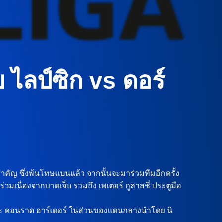
 ไลป์ซิก vs ดอร์
ำคัญ ซึ่งพ้นโทษแบนแล้ว จากนั้นจะมาร่วมทีมอีกครั้ง
วมเนื่องจากบาดเจ็บ รวมถึง เพเตอร์ กูลาสชี่ ประตูมือ
่า และ คอนราด ฮาร์เดอร์ ในส่วนของแดนกลางนำโดย นิ