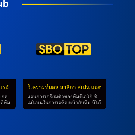
ub
เรอั
วิเคราะห์บอล ลาลีกา สเปน แอต
่
เลติโก มาดริด vs เอสปันญ่อล
บอล
แผนการเตรียมตัวของทีมดีเอโก้ ซิ
ี่ทีม
เมโอเน่ในการเผชิญหน้ากับทีม นีโก้
ขัน
กอนซาเลซ ได้เปิดเผยว่าไม่มี ปา
์ของ
โบล บาร์รีออสและ โรดรีโก้ เมนโด
้อง
ซ่าในทีมเบนเฟิก่า และนักกีฬาหลาย
ักเตะ
คนในทีมยังไม่สมบูรณ์ทางร่างกาย
คัญ
จึงต้องพักผ่อนเพื่อฟื้นฟูสุขภาพให้