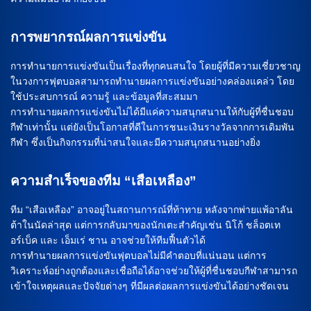
การพยากรณ์ผลการแข่งขัน
การทำนายการแข่งขันเป็นเรื่องที่ทุกคนสนใจ โดยผู้ที่มีความเชี่ยวชาญ
ในวงการฟุตบอลสามารถทำนายผลการแข่งขันอย่างคล่องแคล่ว โดย
ใช้ประสบการณ์ ความรู้ และข้อมูลที่สะสมมา
การทำนายผลการแข่งขันไม่ได้มีแค่ความสนุกสนานให้กับผู้ที่ชื่นชอบ
กีฬาเท่านั้น แต่ยังเป็นโอกาสที่ดีในการชนะเงินรางวัลจากการเดิมพัน
กีฬา ซึ่งเป็นกิจกรรมที่น่าสนใจและมีความสนุกสนานอย่างยิ่ง
ความสำเร็จของทีม “เสือเหลือง”
ทีม “เสือเหลือง” อาจอยู่ในสถานการณ์ที่ท้าทาย หลังจากพ่ายแพ้อาลัน
ต้าในนัดล่าสุด แต่การกลับมาของนักเตะสำคัญเช่น นิโก้ ชล็อตเท
อร์เบ็ค และ เอ็มเร่ ชาน อาจช่วยให้ทีมฟื้นตัวได้
การทำนายผลการแข่งขันฟุตบอลไม่มีคำตอบที่แน่นอน แต่การ
วิเคราะห์อย่างถูกต้องและเชื่อถือได้อาจช่วยให้ผู้ที่ชื่นชอบกีฬาสามารถ
เข้าใจเหตุผลและปัจจัยต่างๆ ที่มีผลต่อผลการแข่งขันได้อย่างชัดเจน