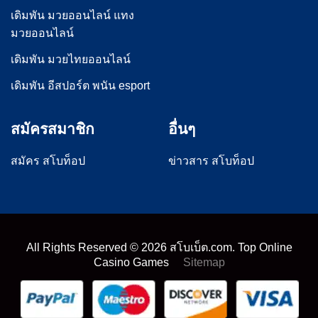
เดิมพัน มวยออนไลน์ แทง
มวยออนไลน์
เดิมพัน มวยไทยออนไลน์
เดิมพัน อีสปอร์ต พนัน esport
สมัครสมาชิก
อื่นๆ
สมัคร สโบท็อป
ข่าวสาร สโบท็อป
All Rights Reserved ©
2026
สโบเบ็ต.com. Top Online
Casino Games
Sitemap