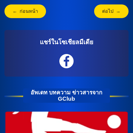
← ก่อนหน้า
ต่อไป →
แชร์ในโซเชียลมีเดีย
อัพเดท บทความ ข่าวสารจาก
GClub