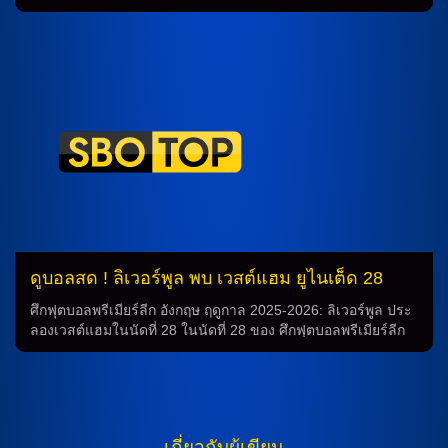
ฤดูกาลนี้ ทีมเสือเหลือง โบรุสเซีย ดอร์ทมุนด์ ที่ติดอันดับ 2 และมี
คะแนนรวม 52 จะต้อนรับการมาเยือนจากทีมเสือใต้ บาเยิร์น มิ
วนิค ที่อยู่อันดับ 1 และมีคะแนนรวม 60 ในวันเสาร์ที่ 28
กุมภาพันธ์ นี้ เกมนี้จะถูกจัดที่สนามซิกนัล อิดูนัล ปาร์ค เวลา
00.30 น.ตามเวลาประเทศไทย เป็นเกมแรกของฤดูกาลที่พบกัน
หลังจากพักผ่อน เพื่อให้ทีมทั้งสองเตรียมพร้อมในการต่อสู้ในรอบ
หลังหน้าของลีก การทำนายผล จากการทำนายผลนั้น น่าจะเป็น
เกมที่มีความตึงเครียดและสนุกสนานอย่างแท้จริง เนื่องจากทั้ง
สองทีมมีศักยภาพและความพร้อมที่สูง โดยทีมเสือเหลือง โบรุส
เซีย ดอร์ทมุนด์ จะพยายามสร้างความเข้มแข็งให้กับทีมเสือใต้ บา
เยิร์น มิวนิค เพื่อห้ามให้พ่ายแพ้อีกครั้งในเกมเดียวกัน วิเคราะห์
ฟุตบอล การวิเคราะห์ฟุตบอลในเกมนี้ช่วยให้สามารถเข้าใจถึง
คุณสมบัติและความสามารถของทั้งสองทีมได้อย่างชัดเจน เพื่อให้
ผู้ชมสามารถพยากรณ์ผลการแข่งขันได้อย่างแม่นยำ ด้วยความ
ดูบอลสด ! ลิเวอร์พูล พบ เวสต์แฮม ยูไนเต็ด 28
ตื่นเต้นและความสำคัญของเกมนี้ […]
ก.พ.69
ศึกฟุตบอลพรีเมียร์ลีก อังกฤษ ฤดูกาล 2025-2026: ลิเวอร์พูล ประ
ลองเวสต์แฮมในนัดที่ 28 ในนัดที่ 28 ของ ศึกฟุตบอลพรีเมียร์ลีก
อังกฤษ ฤดูกาล 2025-2026 ทีมชั้นนำ ลิเวอร์พูล จะพบกับ เวสต์
แฮม ที่เป็นทีมอยู่ในโซนท้ายตาราง ในสนามเหย้า “อันฟิลด์”
โดยที่ ลิเวอร์พูล ในตอนนี้ คือแชมป์เก่า ของลีก อยู่ในอันดับที่ 6
ของตารางจัดอันดับ มีคะแนนประสิทธิภาพอยู่ที่ระดับ 45 คะแนน
ในขณะที่ เวสต์แฮม และอยู่ในอันดับ 18 ของตาราง มีคะแนนอยู่
เกี่ยวกับผู้เขียน