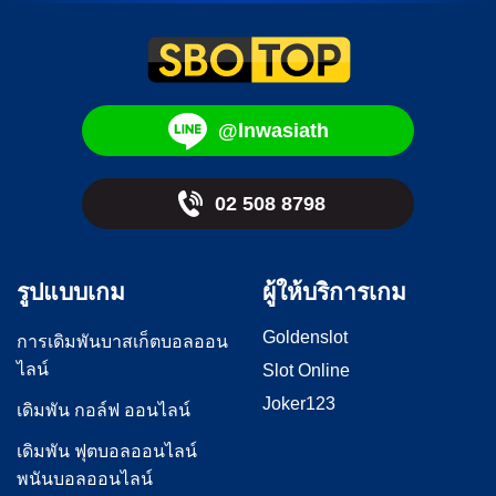
@lnwasiath
02 508 8798
รูปแบบเกม
ผู้ให้บริการเกม
Goldenslot
การเดิมพันบาสเก็ตบอลออน
ไลน์
Slot Online
Joker123
เดิมพัน กอล์ฟ ออนไลน์
เดิมพัน ฟุตบอลออนไลน์
พนันบอลออนไลน์