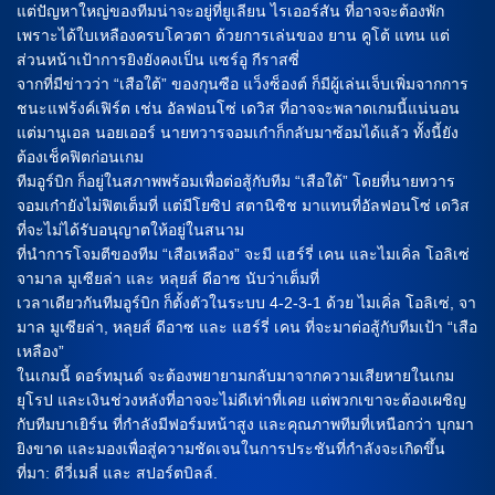
แต่ปัญหาใหญ่ของทีมน่าจะอยู่ที่ยูเลียน ไรเออร์สัน ที่อาจจะต้องพัก
เพราะได้ใบเหลืองครบโควตา ด้วยการเล่นของ ยาน คูโต้ แทน แต่
ส่วนหน้าเป้าการยิงยังคงเป็น แซร์อู กีราสซี่
จากที่มีข่าวว่า “เสือใต้” ของกุนซือ แว็งซ็องต์ ก็มีผู้เล่นเจ็บเพิ่มจากการ
ชนะแฟร้งค์เฟิร์ต เช่น อัลฟอนโซ่ เดวิส ที่อาจจะพลาดเกมนี้แน่นอน
แต่มานูเอล นอยเออร์ นายทวารจอมเก๋าก็กลับมาซ้อมได้แล้ว ทั้งนี้ยัง
ต้องเช็คฟิตก่อนเกม
ทีมอูร์บิก ก็อยู่ในสภาพพร้อมเพื่อต่อสู้กับทีม “เสือใต้” โดยที่นายทวาร
จอมเก๋ายังไม่ฟิตเต็มที่ แต่มีโยซิป สตานิซิช มาแทนที่อัลฟอนโซ่ เดวิส
ที่จะไม่ได้รับอนุญาตให้อยู่ในสนาม
ที่นำการโจมตีของทีม “เสือเหลือง” จะมี แฮร์รี่ เคน และไมเคิ่ล โอลิเซ่
จามาล มูเซียล่า และ หลุยส์ ดีอาซ นับว่าเต็มที่
เวลาเดียวกันทีมอูร์บิก ก็ตั้งตัวในระบบ 4-2-3-1 ด้วย ไมเคิ่ล โอลิเซ่, จา
มาล มูเซียล่า, หลุยส์ ดีอาซ และ แฮร์รี่ เคน ที่จะมาต่อสู้กับทีมเป้า “เสือ
เหลือง”
ในเกมนี้ ดอร์ทมุนด์ จะต้องพยายามกลับมาจากความเสียหายในเกม
ยุโรป และเงินช่วงหลังที่อาจจะไม่ดีเท่าที่เคย แต่พวกเขาจะต้องเผชิญ
กับทีมบาเยิร์น ที่กำลังมีฟอร์มหน้าสูง และคุณภาพทีมที่เหนือกว่า บุกมา
ยิงขาด และมองเพื่อสู่ความชัดเจนในการประชันที่กำลังจะเกิดขึ้น
ที่มา: ดีวี่เมลี่ และ สปอร์ตบิลล์.