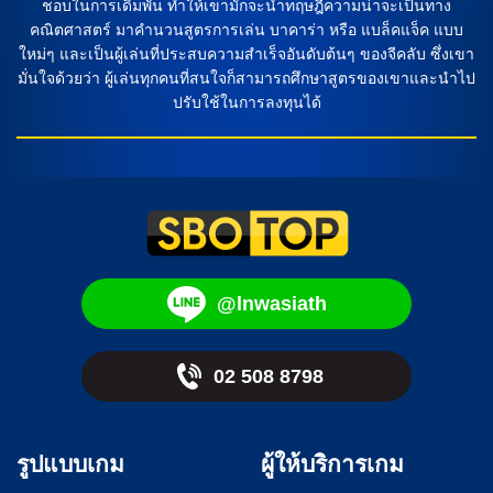
ชอบในการเดิมพัน ทำให้เขามักจะนำทฤษฎีความน่าจะเป็นทาง
คณิตศาสตร์ มาคำนวนสูตรการเล่น บาคาร่า หรือ แบล็คแจ็ค แบบ
ใหม่ๆ และเป็นผู้เล่นที่ประสบความสำเร็จอันดับต้นๆ ของจีคลับ ซึ่งเขา
มั่นใจด้วยว่า ผู้เล่นทุกคนที่สนใจก็สามารถศึกษาสูตรของเขาและนำไป
ปรับใช้ในการลงทุนได้
@lnwasiath
02 508 8798
รูปแบบเกม
ผู้ให้บริการเกม