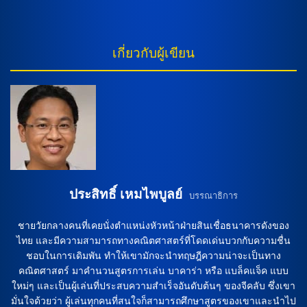
ความฮึกเหิมในบ้านแล้ว “เบติส” ดูดีกว่าชัดเจน พร้อมเบียด
เอาชนะคู่ปรับร่วมเมืองไปได้ในที่สุด เมื่อเจนน่าเริ่มเข้าสู่ฤดูกาล
ใหม่ของลีกดำน้ำพร้อมกับการแข่งขันที่ดุเดือด ทีมที่ต้องการ
เอาชนะต้องพร้อมทุกด้าน ไม่ว่าจะเป็นสุขภาพของนักเตะ สถานะ
เกี่ยวกับผู้เขียน
การณ์ของทีมหรือยุทธวิธีการเล่น เพื่อเข้าสู่การแข่งขันอย่าง
สมบูรณ์ วันนี้เรามาพาคุณไปดูวิเคราะห์บอลและการทำนาย
สำหรับเกมที่กำลังจะมาถึงกันครับ ทีมเรอัล เบติส ฟอร์มสดกำลัง
ลุ้นพื้นที่ยุโรปเต็มตัว แถมเกมนี้ได้เปรียบสุดๆ ในการเฝ้ารังรับมือ
เซบีย่า ที่ผลงานยังขาดความสม่ำเสมอและอันดับยังไม่นิ่ง เมื่อ
เทียบความลงตัวของแนวรุกและความฮึกเหิมในบ้านแล้ว “เบติส”
ดูดีกว่าชัดเจน พร้อมเบียดเอาชนะคู่ปรับร่วมเมืองไปได้ในที่สุด
พบกันวันนี้ที่สนาม เมืองกีซ่า สำหรับการเดินทางระหว่าง มานูเอล
หลุยส์ เปเยกรีนี่ และ โซฟียาน อัมราบัต ทั้งคู่จะพยายามเอาชนะ
กันอย่างแข็งขัน โซฟียาน อัมราบัต ที่คว้าแต้มไปติดด้านบนของ
ตารางคะแนน ต้องการความมั่นใจและความพร้อมในการเข้าสู่
ประสิทธิ์ เหมไพบูลย์
บรรณาธิการ
การแข่งขัน ในที่สุดใครจะเป็นหนึ่งในฝ่ายเข้าทีมแชมป์ปีนี้ กัน
เถอะ ทีมเรอัล เบติส มีสภาพร่างกายที่ดี โดยมีนักเตะหลักเข้า
ชายวัยกลางคนที่เคยนั่งตำแหน่งหัวหน้าฝ่ายสินเชื่อธนาคารดังของ
สนามได้แก่ อันโตนี่, ปาโบล ฟอร์นาลส์, อับเด เอซซาลซูลี่ โด
ไทย และมีความสามารถทางคณิตศาสตร์ที่โดดเด่นบวกกับความชื่น
ยมีอัลบาโร่ ฟีดาลโก้ […]
ชอบในการเดิมพัน ทำให้เขามักจะนำทฤษฎีความน่าจะเป็นทาง
คณิตศาสตร์ มาคำนวนสูตรการเล่น บาคาร่า หรือ แบล็คแจ็ค แบบ
ใหม่ๆ และเป็นผู้เล่นที่ประสบความสำเร็จอันดับต้นๆ ของจีคลับ ซึ่งเขา
มั่นใจด้วยว่า ผู้เล่นทุกคนที่สนใจก็สามารถศึกษาสูตรของเขาและนำไป