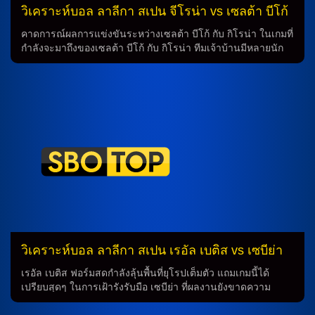
วิเคราะห์บอล ลาลีกา สเปน จีโรน่า vs เซลต้า บีโก้
คาดการณ์ผลการแข่งขันระหว่างเซลต้า บีโก้ กับ กิโรน่า ในเกมที่
กำลังจะมาถึงของเซลต้า บีโก้ กับ กิโรน่า ทีมเจ้าบ้านมีหลายนัก
เตะที่มีสภาพร่างกายไม่สมบูรณ์ ซึ่งอาจส่งผลกระทบต่อความ
สามารถในการแข่งขันของทั้งสองทีม การทำนายสเต็ป ทีมเจ้า
บ้านคาดว่าจะใช้ระบบการเล่น 4-2-3-1 โดยให้ วลาดิสลาฟ วา
นาต ตั้งอยู่หน้าเป้า และมีนักเตะเช่น วิคเตอร์ ซีกานคอฟ, โตม่าส์
เลอมาร์, ไบรอัน คีล มาเป็นปีกเสียหน้า ที่จะช่วยก้าวขึ้นมาโจมตี
วิเคราะห์บอล ในขณะเดียวกันทีมเยือนกิโรน่า จะใช้ระบบการ
เล่น 3-4-2-1 โดยมีเฟร์ราน ยุตกลา อยู่หน้าเป้า และมีเฟร์ โลเปซ,
โจนส์ เอล-อับเดลลาอุย มาเกมรุกในหน้ามิดตัว คาดการณ์ผลการ
แข่งขัน ถึงแม้ทีมเยือนกิโรน่าจะมีปัญหาในการทำประตูเพราะ
ขาดดาวยิงสำคัญอย่าง บอร์ฆ่า อิเกลเซียส แต่ทีมมีความมั่นใจ
จากความสามารถและระบบทีมที่ดี อาจช่วยให้มีโอกาสในการทำ
ประตูและเอาคะแนนกลับมาได้ วิเคราะห์ฟุตบอล โดยทั่วไปเซล
ต้า บีโก้ มักอาจจะมีสถิติที่ดีกว่าในการเจอกับกิโรน่า ดังนั้นคาดว่า
เซลต้า บีโก้ จะมีความได้เปรียบในเกมนี้ เพื่อทำความเข้าใจเกี่ยว
วิเคราะห์บอล ลาลีกา สเปน เรอัล เบติส vs เซบีย่า
กับการแข่งขันนี้ แฟนๆ บอลสดสามารถรับชมการแข่งขันได้
พร้อมกับวิเคราะห์บอล และสเต็ปที่น่าเชื่อถือ […]
เรอัล เบติส ฟอร์มสดกำลังลุ้นพื้นที่ยุโรปเต็มตัว แถมเกมนี้ได้
เปรียบสุดๆ ในการเฝ้ารังรับมือ เซบีย่า ที่ผลงานยังขาดความ
สม่ำเสมอและอันดับยังไม่นิ่ง เมื่อเทียบความลงตัวของแนวรุกและ