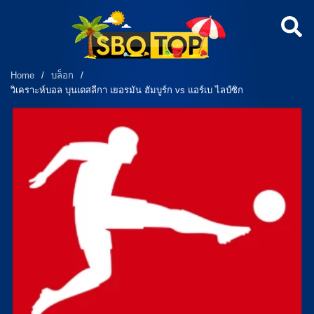
Home
/
บล็อก
/
วิเคราะห์บอล บุนเดสลีกา เยอรมัน ฮัมบูร์ก vs แอร์เบ ไลป์ซิก