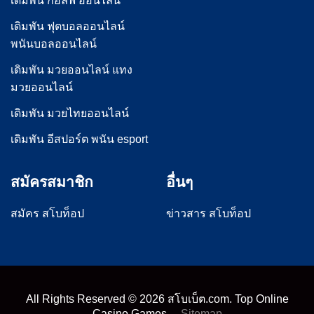
เดิมพัน กอล์ฟ ออนไลน์
เดิมพัน ฟุตบอลออนไลน์
พนันบอลออนไลน์
เดิมพัน มวยออนไลน์ แทง
มวยออนไลน์
เดิมพัน มวยไทยออนไลน์
เดิมพัน อีสปอร์ต พนัน esport
สมัครสมาชิก
อื่นๆ
สมัคร สโบท็อป
ข่าวสาร สโบท็อป
All Rights Reserved ©
2026
สโบเบ็ต.com. Top Online
Casino Games
Sitemap