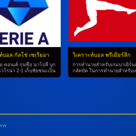
ห์บอล กัลโช่ เซเรียอา
วิเคราะห์บอล พรีเมียร์ลีก
นาโปลี vs โตริโน่
อังกฤษ บาเยิร์น มิวนิค vs ม
อ คอนเต้ กุนซือ นาโปลี บุก
การทำนายสำหรับเกมบาเยิร์นก
เช่นกลัดบัค
วโรน่า 2-1 เก็บชัยชนะเป็น
กลัดบัค ในการทำนายสำหรับ
ังจากที่ก่อหน้านี้ไม่ชนะ
ระหว่าง บาเยิร์น และ กลัดบัค 
เกมติดต่อกัน เกมนี้ยังไม่มี
ไทย อาจเห็นได้ว่า ทั้งสองทีมม
เรส, อาเมียร์ ราห์มานี่ และ
ปรับปรุงทีมให้ดีขึ้น โดยเฉพา
ดิ ลอเรนโซ่ ที่เจ็บ ส่วน อ็อง
ด้านการตั้งหลักและการเลือกน
งค์ ซัมโบ อ็องกีสซ่า กับ สก
สำคัญ ซึ่งอาจมีผลต่อผลการค
คโทมิเนย์ ไม่เต็มร้อย แต่ทีม
การณ์ในเกมนี้ ** นักเตะที่ขา
น เดอ บรอยน์ กลับมาซ้อม
ไป ** ในส่วนของทีมบาเยิร์น จ
หายหน้าไปร่วม 4 เดือน
การคาดการณ์ว่านักเตะหลาย
ังเป็นชุดเดิม วานย่า มิลิน
ไม่สามารถใช้งานในเกมนี้ โด
การ
วิช เฝ้าเสา กองหลัง แซม
เฉพาะนักเตะระดับสูงอย่าง แฮร์