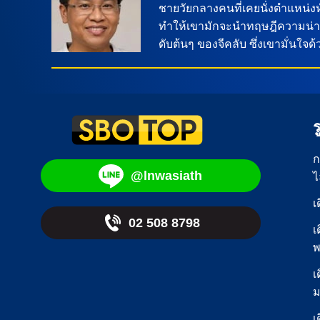
อังคารที่ผ่านมา นอกจากนี้ ฮวาง ฮี-
เบอเคม่
ชายวัยกลางคนที่เคยนั่งตำแหน่
ชาน ที่ต้องพักไปในช่วงก่อนหน้า
โดร บวน
ทำให้เขามักจะนำทฤษฎีความน่าจ
ก็ได้กลับมาซ้อมได้แล้วหลังจาก
มิดฟิลด์
ดับต้นๆ ของจีคลับ ซึ่งเขามั่นใ
อาการบาดเจ็บน่อง ในทางตรงกัน
สลาฟ โลบ
ข้าม, หงส์แดง ปีนพ่ายแพ้มาตลอด 2
นัดเยือนหลังสุดในเอฟเอ คัพ โดย
ชัยชนะ 5 นัดล่าสุดในรายการนี้เกิด
ขึ้นที่แอนฟิลด์ทั้งหมด ซึ่งพวกเขาไม่
เคยแพ้เกมเยือนติดต่อกันมากกว่านี้
นับตั้งแต่ช่วงเดือนมกราคม ปี 1951
ถึงมกราคม ปี 1954 ซึ่งพวกเขาแพ้
ก
นอกบ้าน 4 เกมติดต่อกัน อาร์เน่อ
@lnwasiath
สล็อต กุนซือชาวดัตช์ น่าจะยังไม่มี
ไ
โฟลเรียน เวียร์ตซ์ ที่บาดเจ็บหลังจน
พลาดลงเล่นมาตลอด 2 นัดหลังสุด
เ
ในรายการ […]
02 508 8798
เ
พ
เ
ม
เ