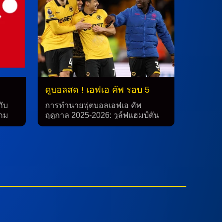
ดูบอลสด ! เอฟเอ คัพ รอบ 5
ึน
วูล์ฟแฮมป์ตัน พบ ลิเวอร์พูล 6
ับ
การทำนายฟุตบอลเอฟเอ คัพ
มี.ค.69
เกม
ฤดูกาล 2025-2026: วูล์ฟแฮมป์ตัน
ในลีก
ปะทะ ลิเวอร์พูล รอบที่ 5 หรือรอบ
ีการ
16 ทีมสุดท้ายของฟุตบอลเอฟเอ คัพ
ะใน
ฤดูกาล 2025-2026 กำลังจะเริ่มขึ้น
ักเตะ
ด้วยคู่การแข่งขันแรกที่น่าตื่นเต้น
าด
ระหว่างทีม “หมาป่า” วูล์ฟแฮมป์ตัน
ดหาย
จากพรีเมียร์ลีก กับทีม “หงส์แดง”
ะมี
ลิเวอร์พูล ที่ติดอันดับ 6 ของตาราง
คนจะ
การทำนายสำหรับการแข่งขันนี้
ย
กำลังได้รับความสนใจจากทั่วโลก
รี่
เนื่องจากทั้งสองทีมมีประวัติการพบ