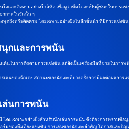
ใจและติดตามอย่างใกล้ชิด เพื่อดูว่าทีมใดจะเป็นผู้ชนะในการแข่งข
ากาศในวันนั้น ๆ
ูดถึงหรือติดตาม โดยเฉพาะอย่างยิ่งในลีกชั้นนำ ที่มีการแข่งขันอย
มสนุกและการพนัน
่นเต้นในการติดตามการแข่งขัน แต่ยังเป็นเครื่องมือที่ช่วยในก
รเล่นของนักเตะ สถานะของนักเตะที่บางครั้งอาจมีผลต่อผลการแข
กเล่นการพนัน
มี โดยเฉพาะอย่างยิ่งสำหรับนักเล่นการพนัน ซึ่งต้องการทราบข้อม
น ฟอร์มของทีมที่จะแข่งขัน การเล่นของนักเตะสำคัญ โอกาสและปั