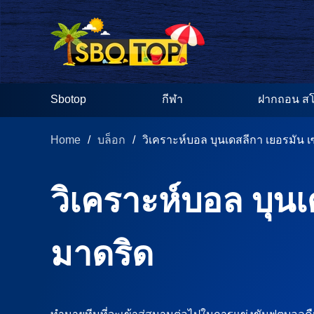
Sbotop
กีฬา
ฝากถอน สโ
Home
/
/
บล็อก
วิเคราะห์บอล บุนเดสลีกา เยอรมัน เซ
วิเคราะห์บอล บุนเ
มาดริด