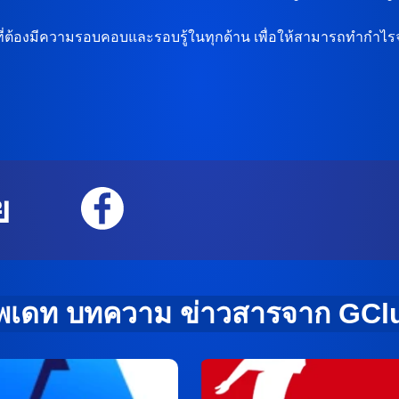
ที่ต้องมีความรอบคอบและรอบรู้ในทุกด้าน เพื่อให้สามารถทำกำไร
ย
ัพเดท บทความ ข่าวสารจาก GCl