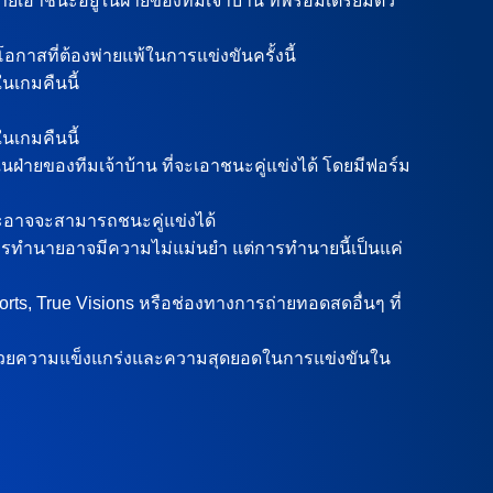
ยเอาชนะอยู่ในฝ่ายของทีมเจ้าบ้าน ที่พร้อมเตรียมตัว
าสที่ต้องพ่ายแพ้ในการแข่งขันครั้งนี้
นเกมคืนนี้
นเกมคืนนี้
นฝ่ายของทีมเจ้าบ้าน ที่จะเอาชนะคู่แข่งได้ โดยมีฟอร์ม
และอาจจะสามารถชนะคู่แข่งได้
การทำนายอาจมีความไม่แม่นยำ แต่การทำนายนี้เป็นแค่
orts, True Visions หรือช่องทางการถ่ายทอดสดอื่นๆ ที่
ไปด้วยความแข็งแกร่งและความสุดยอดในการแข่งขันใน