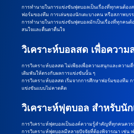
การทำนายในการแข่งขันฟุตบอลเป็นเรื่องที่ทุกคนต้องสน
ฟอร์มของทีม การเล่นของนักเตะบางคน หรือสภาพบรรย
การทำนายในการแข่งขันฟุตบอลมักเป็นเรื่องที่ทุกคนต้องพ
สนใจและตื่นตาตื่นใจ
วิเคราะห์บอลสด เพื่อควา
การวิเคราะห์บอลสด ไม่เพียงเพื่อความสนุกและความตื
เดิมพันให้ตรงกับผลการแข่งขันนั้น ๆ
การวิเคราะห์บอลสด เริ่มจากการศึกษาฟอร์มของทีม กา
แข่งขันแบบไม่คาดคิด
วิเคราะห์ฟุตบอล สำหรับนั
การวิเคราะห์ฟุตบอลเป็นองค์ความรู้สำคัญที่ทุกคนควร
การวิเคราะห์ฟุตบอลมีหลายปัจจัยที่ต้องพิจารณา เช่