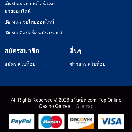
เดิมพัน มวยออนไลน์ แทง
มวยออนไลน์
เดิมพัน มวยไทยออนไลน์
เดิมพัน อีสปอร์ต พนัน esport
สมัครสมาชิก
อื่นๆ
สมัคร สโบท็อป
ข่าวสาร สโบท็อป
All Rights Reserved ©
2026
สโบเบ็ต.com. Top Online
Casino Games
Sitemap