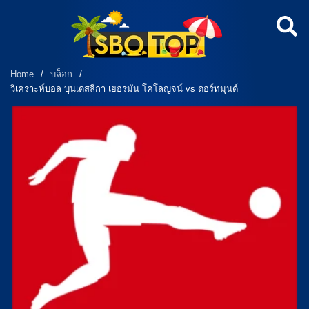
Home
/
บล็อก
/
วิเคราะห์บอล บุนเดสลีกา เยอรมัน โคโลญจน์ vs ดอร์ทมุนด์