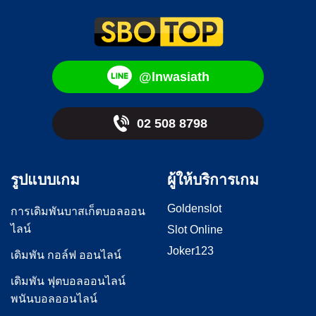
@lnwasiath
02 508 8798
รูปแบบเกม
ผู้ให้บริการเกม
Goldenslot
การเดิมพันบาสเก็ตบอลออน
ไลน์
Slot Online
Joker123
เดิมพัน กอล์ฟ ออนไลน์
เดิมพัน ฟุตบอลออนไลน์
พนันบอลออนไลน์