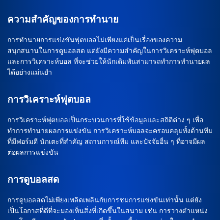
ความสำคัญของการทำนาย
การทำนายการแข่งขันฟุตบอลไม่เพียงแค่เป็นเรื่องของความ
สนุกสนานในการดูบอลสด แต่ยังมีความสำคัญในการวิเคราะห์ฟุตบอล
และการวิเคราะห์บอล ที่จะช่วยให้นักเดิมพันสามารถทำการทำนายผล
ได้อย่างแม่นยำ
การวิเคราะห์ฟุตบอล
การวิเคราะห์ฟุตบอลเป็นกระบวนการที่ใช้ข้อมูลและสถิติต่าง ๆ เพื่อ
ทำการทำนายผลการแข่งขัน การวิเคราะห์บอลจะครอบคลุมทั้งด้านทีม
ที่มีฟอร์มดี นักเตะที่สำคัญ สถานการณ์ทีม และปัจจัยอื่น ๆ ที่อาจมีผล
ต่อผลการแข่งขัน
การดูบอลสด
การดูบอลสดไม่เพียงเพลิดเพลินกับการชมการแข่งขันเท่านั้น แต่ยัง
เป็นโอกาสที่ดีที่จะมองเห็นสิ่งที่เกิดขึ้นในสนาม เช่น การวางตำแหน่ง