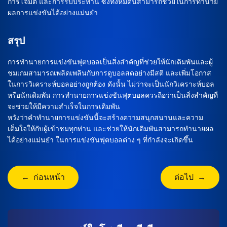
การโจมตี และการรับประทาน ซึ่งทั้งหมดนี้สามารถช่วยในการทำนาย
ผลการแข่งขันได้อย่างแม่นยำ
สรุป
การทำนายการแข่งขันฟุตบอลเป็นสิ่งสำคัญที่ช่วยให้นักเดิมพันและผู้
ชมเกมสามารถเพลิดเพลินกับการดูบอลสดอย่างมีสติ และเพิ่มโอกาส
ในการวิเคราะห์บอลอย่างถูกต้อง ดังนั้น ไม่ว่าจะเป็นนักวิเคราะห์บอล
หรือนักเดิมพัน การทำนายการแข่งขันฟุตบอลควรถือว่าเป็นสิ่งสำคัญที่
จะช่วยให้มีความสำเร็จในการเดิมพัน
หวังว่าคำทำนายการแข่งขันนี้จะสร้างความสนุกสนานและความ
เต็มใจให้กับผู้เข้าชมทุกท่าน และช่วยให้นักเดิมพันสามารถทำนายผล
ได้อย่างแม่นยำ ในการแข่งขันฟุตบอลต่าง ๆ ที่กำลังจะเกิดขึ้น
← ก่อนหน้า
ต่อไป →