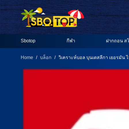
Sbotop
กีฬา
ฝากถอน สโ
Home
/
/
บล็อก
วิเคราะห์บอล บุนเดสลีกา เยอรมัน ไ