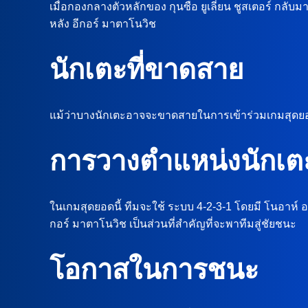
เมื่อกองกลางตัวหลักของ กุนซือ ยูเลี่ยน ชูสเตอร์ กลับมา
หลัง อีกอร์ มาตาโนวิช
นักเตะที่ขาดสาย
แม้ว่าบางนักเตะอาจจะขาดสายในการเข้าร่วมเกมสุดยอดนี
การวางตำแหน่งนักเต
ในเกมสุดยอดนี้ ทีมจะใช้ ระบบ 4-2-3-1 โดยมี โนอาห์ อาต
กอร์ มาตาโนวิช เป็นส่วนที่สำคัญที่จะพาทีมสู่ชัยชนะ
โอกาสในการชนะ