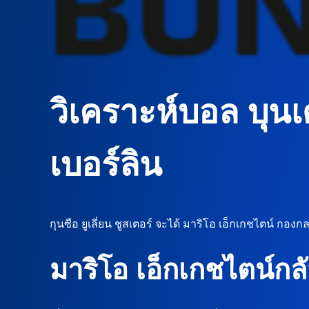
วิเคราะห์บอล บุนเ
เบอร์ลิน
กุนซือ ยูเลี่ยน ชูสเตอร์ จะได้ มาริโอ เอ็กเกชไตน์ กอ
มาริโอ เอ็กเกชไตน์กล