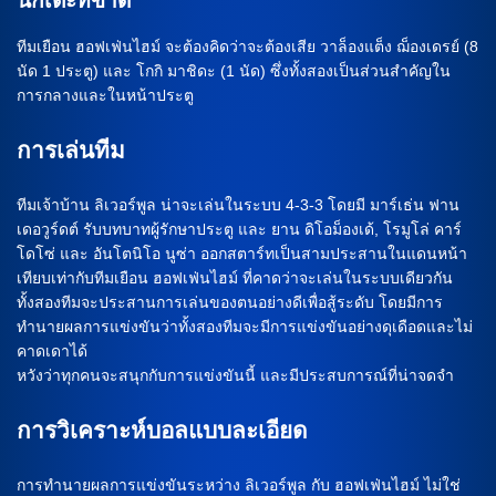
นักเตะที่ขาด
ทีมเยือน ฮอฟเฟ่นไฮม์ จะต้องคิดว่าจะต้องเสีย วาล็องแต็ง ฌ็องเดรย์ (8
นัด 1 ประตู) และ โกกิ มาชิดะ (1 นัด) ซึ่งทั้งสองเป็นส่วนสำคัญใน
การกลางและในหน้าประตู
การเล่นทีม
ทีมเจ้าบ้าน ลิเวอร์พูล น่าจะเล่นในระบบ 4-3-3 โดยมี มาร์เธ่น ฟาน
เดอวูร์ดต์ รับบทบาทผู้รักษาประตู และ ยาน ดิโอม็องเด้, โรมูโล่ คาร์
โดโซ่ และ อันโตนิโอ นูซ่า ออกสตาร์ทเป็นสามประสานในแดนหน้า
เทียบเท่ากับทีมเยือน ฮอฟเฟ่นไฮม์ ที่คาดว่าจะเล่นในระบบเดียวกัน
ทั้งสองทีมจะประสานการเล่นของตนอย่างดีเพื่อสู้ระดับ โดยมีการ
ทำนายผลการแข่งขันว่าทั้งสองทีมจะมีการแข่งขันอย่างดุเดือดและไม่
คาดเดาได้
หวังว่าทุกคนจะสนุกกับการแข่งขันนี้ และมีประสบการณ์ที่น่าจดจำ
การวิเคราะห์บอลแบบละเอียด
การทำนายผลการแข่งขันระหว่าง ลิเวอร์พูล กับ ฮอฟเฟ่นไฮม์ ไม่ใช่