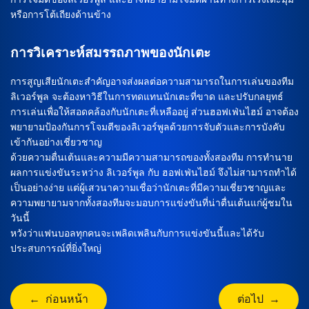
หรือการโต้เถียงด้านข้าง
การวิเคราะห์สมรรถภาพของนักเตะ
การสูญเสียนักเตะสำคัญอาจส่งผลต่อความสามารถในการเล่นของทีม
ลิเวอร์พูล จะต้องหาวิธีในการทดแทนนักเตะที่ขาด และปรับกลยุทธ์
การเล่นเพื่อให้สอดคล้องกับนักเตะที่เหลืออยู่ ส่วนฮอฟเฟ่นไฮม์ อาจต้อง
พยายามป้องกันการโจมตีของลิเวอร์พูลด้วยการจับตัวและการบังคับ
เข้ากันอย่างเชี่ยวชาญ
ด้วยความตื่นเต้นและความมีความสามารถของทั้งสองทีม การทำนาย
ผลการแข่งขันระหว่าง ลิเวอร์พูล กับ ฮอฟเฟ่นไฮม์ จึงไม่สามารถทำได้
เป็นอย่างง่าย แต่ผู้เสวนาความเชื่อว่านักเตะที่มีความเชี่ยวชาญและ
ความพยายามจากทั้งสองทีมจะมอบการแข่งขันที่น่าตื่นเต้นแก่ผู้ชมใน
วันนี้
หวังว่าแฟนบอลทุกคนจะเพลิดเพลินกับการแข่งขันนี้และได้รับ
ประสบการณ์ที่ยิ่งใหญ่
← ก่อนหน้า
ต่อไป →