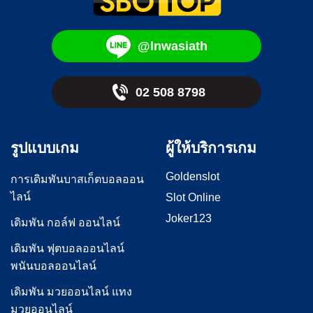
@lnwasiath
02 508 8798
รูปแบบเกม
ผู้ให้บริการเกม
Goldenslot
การเดิมพันบาสเก็ตบอลออน
ไลน์
Slot Online
Joker123
เดิมพัน กอล์ฟ ออนไลน์
เดิมพัน ฟุตบอลออนไลน์
พนันบอลออนไลน์
เดิมพัน มวยออนไลน์ แทง
มวยออนไลน์