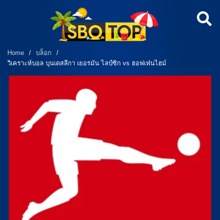
Home
/
บล็อก
/
วิเคราะห์บอล บุนเดสลีกา เยอรมัน ไลป์ซิก vs ฮอฟเฟ่นไฮม์