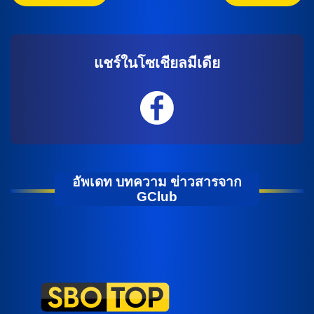
แชร์ในโซเชียลมีเดีย
อัพเดท บทความ ข่าวสารจาก
GClub