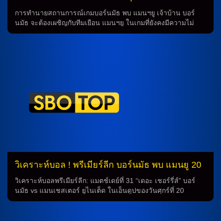
แมนฯยู
การทำนายสถานการณ์เกมบอร์นมัธ พบ แมนฯยู เจ้าบ้าน บอร์
นมัธ จะต้องเผชิญกับทีมเยือน แมนฯยู ในเกมที่ยังคงมีความไม่
แน่ใจในการเริ่มต้นของนักเตะหลายคนในทั้งสองทีม โดยมีการ
ทำนายว่าการเข้าสนามของ ลูอิส คุ๊ค, จัสติน ไคลเวิร์ต และ ฮูลิ
โอ้ โซเลร์ จะถูกคัดค้านโดยอาการบาดเจ็บที่พวกเขาได้รับ ซึ่ง
อาจส่งผลกระทบต่อสมรภูมิการเล่นของทีม ทีมบอร์นมัธ จากการ
ทำนายเหล่านักเตะที่จะเข้าสนามในระบบ 4-2-3-1 จะมี มาร์คัส
ตาเวอร์เนียร์, อีไล จูเนียร์ ครูปิ และ รายาน มาพร้อมกับการส่งอี
วานิลซอน ออกสตาร์ทในด้านหน้า เพื่อสร้างโอกาสในการทำ
ประตูและสร้างความลุ้นในเกม ทีมแมนฯยู ในขณะเดียวกัน ทีม
แมนฯยู ก็ยังมีความไม่แน่ใจในการเริ่มต้นของ มัตไธย์ส เด ลิกต์,
พาทริค ดอร์กู และ ลิซานโดร มาร์ติเนซ ที่กำลังฟื้นฟูจากบาดเจ็บ
ซึ่งอาจทำให้มีความผันผวนในการเล่นของทีม การทัพ การจัดทัพ
ของทั้งสองทีมคาดว่าจะเล่นในระบบ 4-2-3-1 โดยทีมบอร์นมัธจะ
วาง อาหมัด ดิยัลโล่, บรูโน่ แฟร์นานเดส และ […]
วิเคราะห์บอล ! พรีเมียร์ลีก บอร์นมัธ พบ แมนยู 20
มี.ค.69
วิเคราะห์บอลพรีเมียร์ลีก: แมตช์เดย์ที่ 31 “เดอะ เชอร์รี่ส์” บอร์
นมัธ vs แมนเชสเตอร์ ยูไนเต็ด ในเอ็นดูปของวันศุกร์ที่ 20
มีนาคม 2569 ทีมอันดับ 10 ในตาราง บอร์นมัธ จะต้องเผชิญกับ
ทีมที่รั้งอันดับ 3 อย่างแมนเชสเตอร์ ยูไนเตเด เป็นเกมที่หลายคน
ต่างทำนายว่าจะเป็นเกมที่มีความสนุกสนานและตื่นเต้นอย่าง