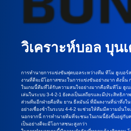
วิเคราะห์บอล บุน
การทำนายการแข่งขันฟุตบอลระหว่างทีม ทีโม ฮูเบอร์ส แล
งานที่ดีจะมีโอกาสชนะในการแข่งขันอย่างมาก ดังนั้น ก
ในเกมนี้ทีมที่ได้รับความสนใจอย่างมากคือทีมทีโม ฮูเบ
เล่นในระบบ 3-4-2-1 ยังคงเป็นเสถียรและมีประสิทธิภาพ
ส่วนทีมอีกฝ่ายคือทีม ยาน ธีลมันน์ ที่มีผลงานที่น่าทึ
อย่างเชื่องช้าในระบบ 4-4-2 จะช่วยให้ทีมมีความมั่นใจ
นอกจากนี้ การทำนายทีมที่จะชนะในเกมนี้ยังขึ้นอยู่
เป็นอย่างดีจะมีโอกาสชนะสูงกว่า