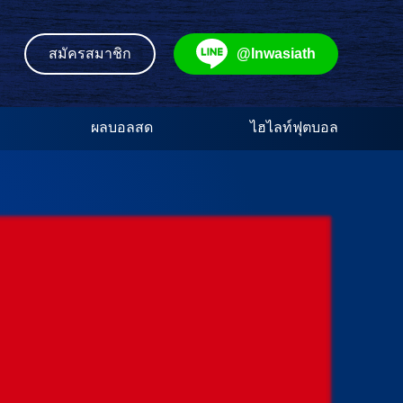
@lnwasiath
สมัครสมาชิก
ผลบอลสด
ไฮไลท์ฟุตบอล