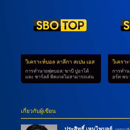
วิเคราะห์บอล ลาลีกา สเปน เอส
วิเคราะ
ปันญ่อล vs เกตาเฟ่
เอลเช่ 
การทำนายฟุตบอล: ฆาบี ปูอาโด้
การทำนา
และ ชาร์ลส์ พิคเกลไม่สามารถเล่น
อร์ท พบ
เกมถัดไป ในการทำนายฟุตบอล
ทำนายเ
ล่าสุด พบว่า ฆาบี ปูอาโด้ และ
ฟุตบอลใน
ชาร์ลส์ พิคเกล จะหมดสิทธิ์ใช้งาน
ระหว่าง 
ในเกมถัดไป เนื่องจากมีปัญหาต่างๆ
ทีม ทาค
เช่น บาดเจ็บและการติดโทษแบน
แข่งขันท
เกี่ยวกับผู้เขียน
ทำให้ทีมต้องปรับสเต็ปการจัดทีมใน
สนุกสนา
สนามเพื่อให้ผลลัพธ์ที่ดีที่สุด การจัด
วันเสาร์
ทีมของทีม 4-2-3-1 ในระบบการจัด
สนามเหย
ประสิทธิ์ เหมไพบูลย์
ทัพ 4-2-3-1 ทีมมีแกนหลักที่ อูร์โก้
ทำนายผล
บรรณาธิ