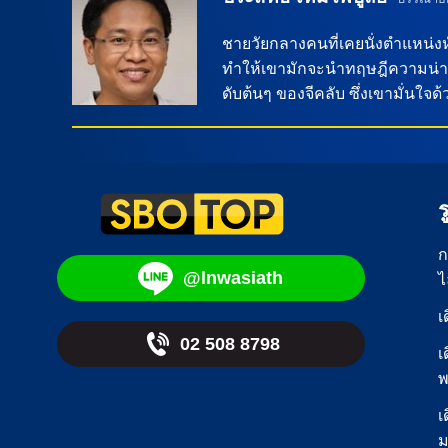
กอนซาเลซ เด ซาราเต้ และทีมจะใช้
วิเคราะห์
กิเก้ การ์เซีย เป็นหน้าเป้า ในขณะที่
เอคเตอร
ชายวัยกลางคนที่เคยนั่งตำแหน่
ฆาบี ปูอาโด้ จะต้องลาออกเนื่องจาก
โนะ มีส
ทำให้เขามักจะนำทฤษฎีความน่าจ
บาดเจ็บ และชาร์ลส์ พิคเกล ต้อง
เวลานี้
ดับต้นๆ ของจีคลับ ซึ่งเขามั่นใ
หมดสิทธิ์เพราะการติดโทษแบน
บ้านและ
โดยทีมจะส่งเข้าสนามในฐานะ
ฮึดมากเพ
ตัวแทนคือ มาร์โก้ ดมิโตรวิช, โอ
ทีมเอคเต
มาร์ เอล ฮิลาลี่, เลอันโดร กาเบรร่า,
ด้านบาดเ
เฟร์นานโด กาเลโร่, การ์ลอส โรเม
ระบบ 3-5
โร่, อูร์โก้ กอนซาเลซ เด ซาราเต้,
มาร์ติม 
ปอล โลซาโน่, เปเร่ […]
ผนึกกำลั
โร่ โรดร
ก
การจับมื
@lnwasiath
อาซาโนะ
ไ
เ
02 508 8798
เ
พ
เ
ม