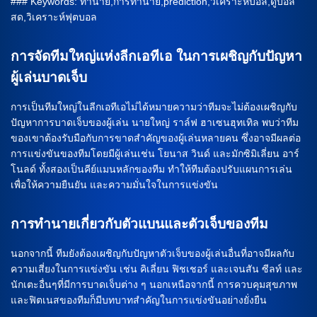
### Keywords: ทำนาย,การทำนาย,prediction,วิเคราะห์บอล,ดูบอล
สด,วิเคราะห์ฟุตบอล
การจัดทีมใหญ่แห่งลีกเอทีเอ ในการเผชิญกับปัญหา
ผู้เล่นบาดเจ็บ
การเป็นทีมใหญ่ในลีกเอทีเอไม่ได้หมายความว่าทีมจะไม่ต้องเผชิญกับ
ปัญหาการบาดเจ็บของผู้เล่น นายใหญ่ ราล์ฟ ฮาเซนฮุทเทิล พบว่าทีม
ของเขาต้องรับมือกับการขาดสำคัญของผู้เล่นหลายคน ซึ่งอาจมีผลต่อ
การแข่งขันของทีมโดยมีผู้เล่นเช่น โยนาส วินด์ และมักซิมิเลี่ยน อาร์
โนลด์ ทั้งสองเป็นคีย์แมนหลักของทีม ทำให้ทีมต้องปรับแผนการเล่น
เพื่อให้ความยืนยัน และความมั่นใจในการแข่งขัน
การทำนายเกี่ยวกับตัวแบนและตัวเจ็บของทีม
นอกจากนี้ ทีมยังต้องเผชิญกับปัญหาตัวเจ็บของผู้เล่นอื่นที่อาจมีผลกับ
ความเสี่ยงในการแข่งขัน เช่น คิเลี่ยน ฟิชเชอร์ และเจนสัน ซีลท์ และ
นักเตะอื่นๆที่มีการบาดเจ็บต่าง ๆ นอกเหนือจากนี้ การควบคุมสุขภาพ
และฟิตเนสของทีมก็มีบทบาทสำคัญในการแข่งขันอย่างยั่งยืน