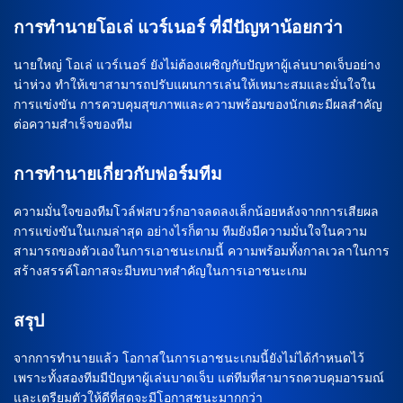
การทำนายโอเล่ แวร์เนอร์ ที่มีปัญหาน้อยกว่า
นายใหญ่ โอเล่ แวร์เนอร์ ยังไม่ต้องเผชิญกับปัญหาผู้เล่นบาดเจ็บอย่าง
น่าห่วง ทำให้เขาสามารถปรับแผนการเล่นให้เหมาะสมและมั่นใจใน
การแข่งขัน การควบคุมสุขภาพและความพร้อมของนักเตะมีผลสำคัญ
ต่อความสำเร็จของทีม
การทำนายเกี่ยวกับฟอร์มทีม
ความมั่นใจของทีมโวล์ฟสบวร์กอาจลดลงเล็กน้อยหลังจากการเสียผล
การแข่งขันในเกมล่าสุด อย่างไรก็ตาม ทีมยังมีความมั่นใจในความ
สามารถของตัวเองในการเอาชนะเกมนี้ ความพร้อมทั้งกาลเวลาในการ
สร้างสรรค์โอกาสจะมีบทบาทสำคัญในการเอาชนะเกม
สรุป
จากการทำนายแล้ว โอกาสในการเอาชนะเกมนี้ยังไม่ได้กำหนดไว้
เพราะทั้งสองทีมมีปัญหาผู้เล่นบาดเจ็บ แต่ทีมที่สามารถควบคุมอารมณ์
และเตรียมตัวให้ดีที่สุดจะมีโอกาสชนะมากกว่า