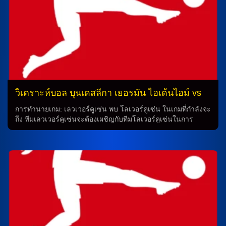
วิเคราะห์บอล บุนเดสลีกา เยอรมัน ไฮเด้นไฮม์ vs
เลเวอร์คูเซ่น
การทำนายเกม: เลวเวอร์คูเซ่น พบ โลเวอร์คูเซ่น ในเกมที่กำลังจะ
ถึง ทีมเลวเวอร์คูเซ่นจะต้องเผชิญกับทีมโลเวอร์คูเซ่นในการ
แข่งขันในวันเสาร์นี้ โดยการทำนายเกมนี้ก็เป็นเรื่องที่น่าตื่นเต้น
เนื่องจากทั้งสองทีมมีความพร้อมที่จะแข่งขันอย่างดี ในทีมเลว
เวอร์คูเซ่น นายใหญ่แฟร้งค์ ชมิดท์ ได้กล่าวว่า เลอาร์ต ปาชา
ราด้า และเลโอนิดัส สแตร์จิอู จะไม่สามารถเข้าร่วมเกมนี้
เนื่องจากบาดเจ็บ แต่กลับส่งไดแอนต์ รามาจ มาเฝ้าเสาในเกมนี้
โดยไดแอนต์ รามาจ จะมาในแผนการเล่น 4-3-3 พาทริค ไมนก้า
และ เบ็นดิคต์ กิมเบอร์ จะคอยควบคุมแผงหลังให้มั่นคง ในส่วน
ของการโจมตี ยาน ช็อปป์เนอร์ จะถูกส่งลงสนามในฐานะผู้นำ
โดย บูดู ซิฟซิวัดเซ่ ด้านข้าง และ เอเรน ดิงค์ชี่ กับ อาริยอน อิ
บราฮิโมวิช จะร่วมกันในการโจมตี จากฝั่งของโลเวอร์คูเซ่น นาย