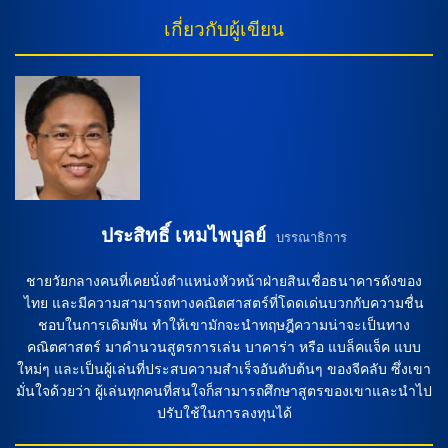
ว่าทั้งเอคเตอร์ ฟอร์ท และ ทาคุมะ อาซาโนะ มีสถานะที่ไม่
เกี่ยวกับผู้เขียน
แน่นอนในช่วงเวลานี้ โดยเฉพาะในการแสดงผลในบ้านและการ
เล่นในสภาวะที่มีแรงฮึดมากเพียงใด ทีมเอคเตอร์ ฟอร์ท ทีมเอค
เตอร์ ฟอร์ท ได้มีปัญหาในด้านบาดเจ็บรวมทั้งการจัดทัพในระบบ
3-5-2 โดยมี มาร์ก อากูอาโด้, มาร์ติม เนโต้ และ เจอร์มัน วาเล
ร่า ผนึกกำลังกัน โดยมีคู่หน้าเป็น อัลบาโร่ โรดริเกซ และ อังเดร
ซิลวา ในการจับมือกันล่าสกอร์ ทีมทาคุมะ อาซาโนะ ส่วนทีมทาคุ
มะ […]
ประสิทธิ์ เหมไพบูลย์
บรรณาธิการ
ชายวัยกลางคนที่เคยนั่งตำแหน่งหัวหน้าฝ่ายสินเชื่อธนาคารดังของ
ไทย และมีความสามารถทางคณิตศาสตร์ที่โดดเด่นบวกกับความชื่น
ชอบในการเดิมพัน ทำให้เขามักจะนำทฤษฎีความน่าจะเป็นทาง
คณิตศาสตร์ มาคำนวนสูตรการเล่น บาคาร่า หรือ แบล็คแจ็ค แบบ
ใหม่ๆ และเป็นผู้เล่นที่ประสบความสำเร็จอันดับต้นๆ ของจีคลับ ซึ่งเขา
มั่นใจด้วยว่า ผู้เล่นทุกคนที่สนใจก็สามารถศึกษาสูตรของเขาและนำไป
ปรับใช้ในการลงทุนได้