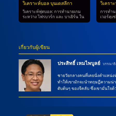
วิเคราะห์บอล บุนเดสลีกา
วิเคราะ
เยอรมัน ไฟรบวร์ก vs บาเยิร์น
เยอรมัน
วิเคราะห์ฟุตบอล: การทำนายเกม
การทำนา
สบวร์ก
ระหว่าง ไฟรบวร์ก และ บาเยิร์น ใน
เวอร์คูเ
การทำนายเกมระหว่าง ไฟรบวร์ก
ใหญ่แคสเ
และ บาเยิร์น นั้น เสนอให้ทำการ
งานผู้เล
วิเคราะห์เกมให้ละเอียดและอย่าง
ใหญ่แคสเ
ละเอียด เพื่อให้ได้ข้อมูลที่ถูกต้อง
ปัญหาผู้
และชัดเจน เพื่อช่วยในการทำการ
ซึ่งรวมถึ
เกี่ยวกับผู้เขียน
พนันเต็มรูปแบบ ทัพหนังสือโปรดที่
โลอิก บั
อาจขาดหายในมีตเซลซิวสัปดาห์นี้
ลล่า (10 
นายใหญ่ ยูเลี่ยน ชูสเตอร์ เองเกมนี้มี
ทั้งหมด 
ประสิทธิ์ เหมไพบูลย์
แค่ นิคลาส เบสเตอ (18 นัด/1 ประตู)
เล่นในระ
บรรณาธิ
ที่ติดโทษแบนจากเกมล่าสุดรวมถึง
อันดริค
ลูคัส คุบเลอร์ (16 นัด/2 ประตู) ที่บาด
นายทีมเล
ชายวัยกลางคนที่เคยนั่งตำแหน่
เจ็บโดยเกมนี้ยังคงใช้แผน 4-2-3-1
เล็กซ์ ก
ทำให้เขามักจะนำทฤษฎีความน่าจ
เช่นเดิมแนวรับวาง มัตเธียส กินเธอร์
นานเดซ ป
ดับต้นๆ ของจีคลับ ซึ่งเขามั่นใ
กับ บรูโน่ อั๊กบุส คุมแผงหลังแดน
มาซ่า แล
กลางวาง มาซิมิเลี่ยน เอ็กเก้สไตน์
สร้างสรร
กับ พาทริค อุสเตอร์ฮาเกอ ปั้นเกม
ค้ำเป้าล
โดยมี ยูอิโตะ ซูซูกิ นำรุกสร้างสรรค์
ราล์ฟฮาเ
เกมหน้าเป้าเกมนี้ส่ง อิกอร์ มาตาโน
บาดเจ็บ
วิช ลงล่าตาข่าย ในทางตรงกันข้าม
ราล์ฟฮาเ