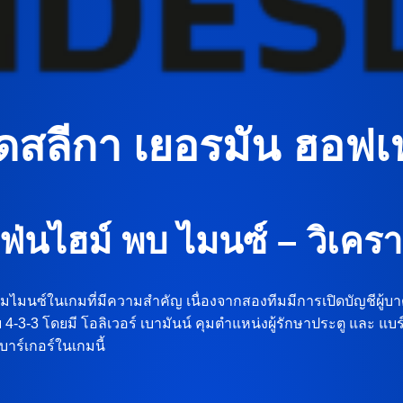
เดสลีกา เยอรมัน ฮอฟเ
นไฮม์ พบ ไมนซ์ – วิเครา
ไมนซ์ในเกมที่มีความสำคัญ เนื่องจากสองทีมมีการเปิดบัญชีผู้บาดเ
3-3 โดยมี โอลิเวอร์ เบามันน์ คุมตำแหน่งผู้รักษาประตู และ แบร์
กบาร์เกอร์ในเกมนี้