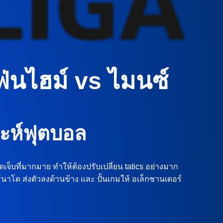
ฟ่นไฮม์ vs ไมนซ์
ะห์ฟุตบอล
จ็บที่มากมาย ทำให้ต้องปรับเปลี่ยน tatics อย่างมาก
นาโด ส่งตัวลงด้านข้าง และ ปั้นเกมให้ อเล็กซานเดอร์