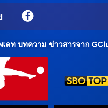
ย
ัพเดท บทความ ข่าวสารจาก GCl