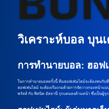
วิเคราะห์บอล บุน
การทำนายบอล: ฮอฟเฟ่
ในการทำนายบอลครั้งนี้ ทีมฮอฟเฟ่นไฮม์จะต้องพบกับทีม
ฮอฟเฟนไฮม์ จะต้องเริ่มเกมด้วยการจัดวางกองหน้าแบบ 4-
พรัสส์ กับ ฟิสนิค อัสลานี่ รุกแดนลงด้านหน้า ซึ่งเป็นผู้รุ