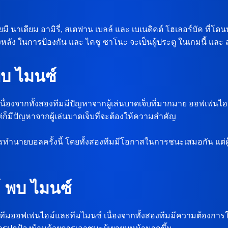
 นาเดียม อามิรี่, สเตฟาน เบลล์ และ เบเนดิคต์ โฮเลอร์บัค ที่โดน
ลัง ในการป้องกัน และ ไคชู ซาโนะ จะเป็นผู้ประตู ในเกมนี้ และ ส่ง
บ ไมนซ์
เนื่องจากทั้งสองทีมมีปัญหาจากผู้เล่นบาดเจ็บที่มากมาย ฮอฟเฟนไ
่ก็มีปัญหาจากผู้เล่นบาดเจ็บที่จะต้องให้ความสำคัญ
รทำนายบอลครั้งนี้ โดยทั้งสองทีมมีโอกาสในการชนะเสมอกัน แต่ผู
 พบ ไมนซ์
ทีมฮอฟเฟนไฮม์และทีมไมนซ์ เนื่องจากทั้งสองทีมมีความต้องการใ