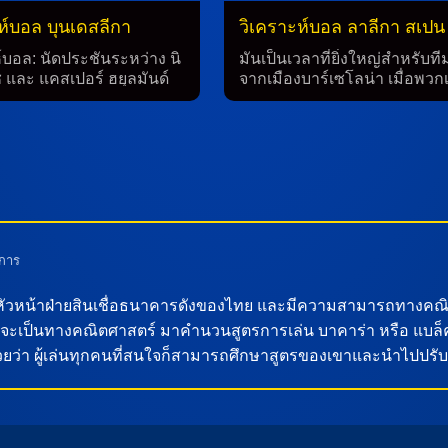
ห์บอล บุนเดสลีกา
วิเคราะห์บอล ลาลีกา สเปน 
 ดอร์ทมุนด์ vs เลเวอร์คู
เซโลน่า vs เอสปันญ่อล
์บอล: นัดประชันระหว่าง นิ
มันเป็นเวลาที่ยิ่งใหญ่สำหรับที
ช และ แคสเปอร์ ฮยุลมันด์
จากเมืองบาร์เซโลน่า เมื่อพวก
ำนายเกมนัดประชัน
เตรียมตัวเข้าสู่การแข่งขันใน
นิโก้ โควัช และ แคสเปอร์
เหย้า กับทีมคู่แข่งอันเป็นไปได้ที
์ นัดนี้เหล่านักเตะหลายคน
ทำนายได้ว่าจะเป็นการแข่งขันท
ได้ร่วมเล่น เนื่องจากบาด
เหมือนใคร ทีมบาร์เซโลน่าเพิ่
ๆที่พวกเขาเผชิญหน้า เช่น
แพ้ในการแข่งขันในยุโรป แต่
ควอนซ่าห์, อาร์ตูร์, และ
เขามีภาพรวมที่ยังคงดีกว่าแล
 เตร์ริเย่ร์ ซึ่งเป็นตัวหลัก
พร้อมที่จะเอาชนะเขาได้ ในขณ
ฮยุลมันด์ การเตรียมความ
ทีมคู่แข่งก็เต็มไปด้วยนักกีฬาที
ทีม นิโก้ โควัช ก็ไม่ได้ดี
งานที่น่าทึ่ง แต่ก็ต้องรับรู้ว่าที
การ
วร เนื่องจากขาดแหล่งกำลัง
เซโลน่ายังมีความแข็งแกร่งอยู่
 เอ็มเร่ ชาน, ฟิลิปโป้ มา
เพราะพวกเขามีโปรแกรมการ
งหัวหน้าฝ่ายสินเชื่อธนาคารดังของไทย และมีความสามารถทางคณิ
ดาเนี่ล สเวนส์สัน ที่กำลังฟื้น
แข่งขันที่กำลังรอคอยอยู่ นอกจ
ะเป็นทางคณิตศาสตร์ มาคำนวนสูตรการเล่น บาคาร่า หรือ แบล็คแจ
ดเจ็บ ทำให้ต้องปรับ
สมรรถนะของทีมที่อาจจะด้อย
จด้วยว่า ผู้เล่นทุกคนที่สนใจก็สามารถศึกษาสูตรของเขาและนำไปปรั
่นเป็น 3-4-2-1 ในเกมนี้
ในช่วงเวลาล่าสุดจะเป็นปัจจัยที
้ โควัช จะพยายามรักษา
ทำให้การแข่งขันนี้มีความน่าตื
งแรงในเกมในบ้าน แม้ว่า
เต้นมากยิ่งขึ้น การทำนายว่าเ
อกบ้านของพวกเขาอาจมี
ญ่อล อาจมีความยากลำบากใ
่อยดี เมื่อพบกับทีมเยือนที่
เอาชนะในการแข่งขันนี้ เนื่อง