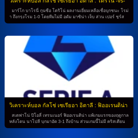
วิเคราะห์บอล กัลโช่ เซเรียอา อิตาลี : โตริโน่ -vs-
อตาลันต้า
มาร์โก บาโรนี่ กุนซือ โตริโน่ ผลงานเยี่ยมเหลือเชื่อบุกชนะ โรม่
า ถึงกรุงโรม 1-0 โดยทีมไม่มี อดัม มาซิน่า เจ็บ ส่วน เปอร์ ชูร์ส
กับ ซานอส ซัฟว่า สภาพร่างกายไม่สมบูรณ์ ฟรังโก้ อิสราเอล เป็น
ผู้รักษาประตู กองหลัง ซาอุล โกโก้, กูเยร์โม่ มารีปาน และ อาร์
เดี้ยน อิสไมลี่ เป็นสามประสาน มิดฟิลด์มี วาเลนติโน่ ลาซาโร่,
เชซาเร่ คาซาเด, คริสต์ยาน อัสล์ลานี่ และ คริสเตียโน่ บิรากี้
แนวรุก ซีริล เอ็นกอนเก้ กับ นิโคล่า วลาซิช ทำเกมหลัง โจวานนี่
ซิเมโอเน่ ที่ยืนหน้าเป้า อิวาน ยูริช เทรนเนอร์ […]
วิเคราะห์บอล กัลโช่ เซเรียอา อิตาลี : ฟิออเรนติน่า
-vs- โคโม่
สเตฟาโน่ ปิโอลี่ เทรนเนอร์ ฟิออเรนติน่า แพ้เกมแรกของฤดูกาล
หลังโดน นาโปลี บุกมาอัด 3-1 ถึงบ้าน ส่วนเกมนี้ไม่มี คริสเตียน
คูอาเม่ ที่เจ็บคนเดียว โดยจะได้ อัลเบิร์ต กุ๊ดมุนด์สัน ฟิตพร้อมกลับ
มาช่วยทีม ดาบิด เด เคอา เป็นผู้รักษาประตู กองหลัง ปิเอโตร โค