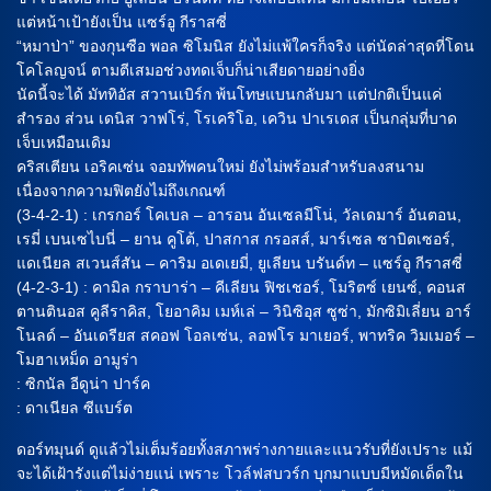
แต่หน้าเป้ายังเป็น แซร์อู กีราสซี่
“หมาป่า” ของกุนซือ พอล ซิโมนิส ยังไม่แพ้ใครก็จริง แต่นัดล่าสุดที่โดน
โคโลญจน์ ตามตีเสมอช่วงทดเจ็บก็น่าเสียดายอย่างยิ่ง
นัดนี้จะได้ มัททิอัส สวานเบิร์ก พ้นโทษแบนกลับมา แต่ปกติเป็นแค่
สำรอง ส่วน เดนิส วาฟโร่, โรเคริโอ, เควิน ปาเรเดส เป็นกลุ่มที่บาด
เจ็บเหมือนเดิม
คริสเตียน เอริคเซ่น จอมทัพคนใหม่ ยังไม่พร้อมสำหรับลงสนาม
เนื่องจากความฟิตยังไม่ถึงเกณฑ์
(3-4-2-1) : เกรกอร์ โคเบล – อารอน อันเซลมีโน่, วัลเดมาร์ อันตอน,
เรมี่ เบนเซไบนี่ – ยาน คูโต้, ปาสกาส กรอสส์, มาร์เซล ซาบิตเซอร์,
แดเนียล สเวนส์สัน – คาริม อเดเยมี่, ยูเลียน บรันด์ท – แซร์อู กีราสซี่
(4-2-3-1) : คามิล กราบาร่า – คีเลียน ฟิชเชอร์, โมริตซ์ เยนซ์, คอนส
ตานตินอส คูลีราคิส, โยอาคิม เมห์เล่ – วินิซิอุส ซูซ่า, มักซิมิเลี่ยน อาร์
โนลด์ – อันเดรียส สคอฟ โอลเซ่น, ลอฟโร มาเยอร์, พาทริค วิมเมอร์ –
โมฮาเหม็ด อามูร่า
: ซิกนัล อีดูน่า ปาร์ค
: ดาเนียล ซีแบร์ต
ดอร์ทมุนด์ ดูแล้วไม่เต็มร้อยทั้งสภาพร่างกายและแนวรับที่ยังเปราะ แม้
จะได้เฝ้ารังแต่ไม่ง่ายแน่ เพราะ โวล์ฟสบวร์ก บุกมาแบบมีหมัดเด็ดใน