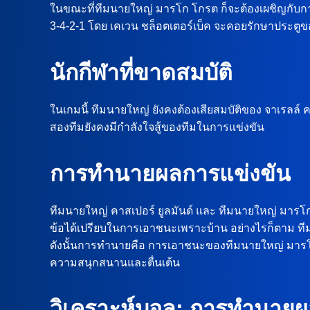
ในขณะที่ทีมนายใหญ่ มารโก โกรต ก็จะต้องเผชิญกับการ
3-4-2-1 โดย เคเวน ชล็อตเตอร์เบ็ค จะคอยรักษาประตูข
นักกีฬาที่ขาดสมบัติ
ในเกมนี้ ทีมนายใหญ่ ยังคงต้องเสียสมบัติของ จาเรลล์ ควอ
สองทีมยังคงมีกำลังใจสู้ของทีมในการแข่งขัน
การทำนายผลการแข่งขัน
ทีมนายใหญ่ คาสเปอร์ ยูลมันด์ และ ทีมนายใหญ่ มารโก โ
ข้อได้เปรียบในการเอาชนะเพราะบ้าน อย่างไรก็ตาม ที
ดังนั้นการทำนายคือ การเอาชนะของทีมนายใหญ่ มารโก โ
ความสนุกสนานและตื่นเต้น
วิเคราะห์บอล: การทำนายผล