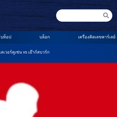
บท็อป
บล็อก
เครื่องคิดเลขพาร์เลย์
ลเวอร์คูเซ่น vs เอ๊าก์สบวร์ก