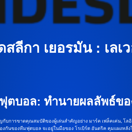
สลีกา เยอรมัน : เลเวอร
ฟุตบอล: ทำนายผลลัพธ์ของ
ชิญกับการขาดคุณสมบัติของผู้เล่นสำคัญอย่าง มาร์ค เฟล็คเค่น, โลอ
กันของทีมฟุตบอล จะอยู่ในมือของ โรเบิร์ต อันดริค คุมแผงหลังไ