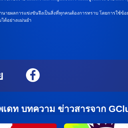
ายผลการแข่งขันจึงเป็นสิ่งที่ทุกคนต้องการทราบ โดยการใช้ข้อม
ได้อย่างแม่นยำ
ย
ัพเดท บทความ ข่าวสารจาก GCl