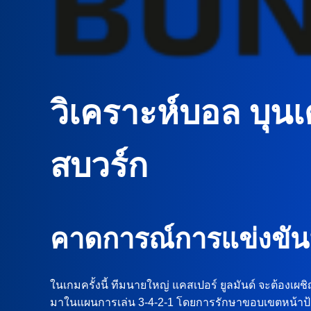
วิเคราะห์บอล บุนเด
สบวร์ก
คาดการณ์การแข่งขัน
ในเกมครั้งนี้ ทีมนายใหญ่ แคสเปอร์ ยูลมันด์ จะต้องเผ
มาในแผนการเล่น 3-4-2-1 โดยการรักษาขอบเขตหน้าป้อง