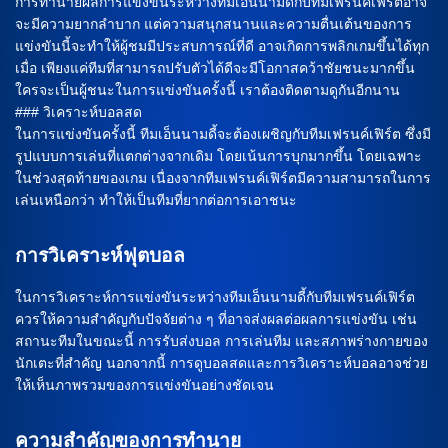
การทำนายผลการแข่งขันระหว่างทีมเอ็นนามดี้กับทีมเฟรนค์เฟิร์ตอาจ
จะมีความยากลำบาก แต่ความสนุกสนานและความตื่นเต้นของการ
แข่งขันนี้จะทำให้ผู้ชมมีประสบการณ์ที่ดี อาจเกิดการพลิกเกมขึ้นได้ทุก
เมื่อ เพียงแค่ทีมที่สามารถปรับตัวได้ดีจะมีโอกาสคว้าชัยชนะมากขึ้น
ใครจะเป็นผู้ชนะในการแข่งขันครั้งนี้ เราต้องติดตามดูกันอีกนาน
### วิเคราะห์บอลสด
ในการแข่งขันครั้งนี้ ทีมเอ็นนามดี้จะต้องเผชิญกับทีมเฟรนค์เฟิร์ต ซึ่งมี
รูปแบบการเล่นที่แตกต่างจากเดิม โดยเน้นการบุกมากขึ้น โดยเฉพาะ
ในช่วงสุดท้ายของเกม เนื่องจากทีมเฟรนค์เฟิร์ตมีความสามารถในการ
เล่นเหนือกว่า ทำให้เป็นทีมที่ยากต่อการเอาชนะ
การวิเคราะห์ฟุตบอล
ในการวิเคราะห์การแข่งขันระหว่างทีมเอ็นนามดี้กับทีมเฟรนค์เฟิร์ต
ควรให้ความสำคัญกับปัจจัยต่าง ๆ ที่อาจส่งผลต่อผลการแข่งขัน เช่น
สถานะทีมในขณะนี้ การรับส่งบอล การเล่นทีม และสภาพร่างกายของ
นักเตะที่สำคัญ นอกจากนี้ การดูบอลสดและการวิเคราะห์บอลอาจช่วย
ให้เห็นภาพรวมของการแข่งขันอย่างชัดเจน
ความสำคัญของการทำนาย