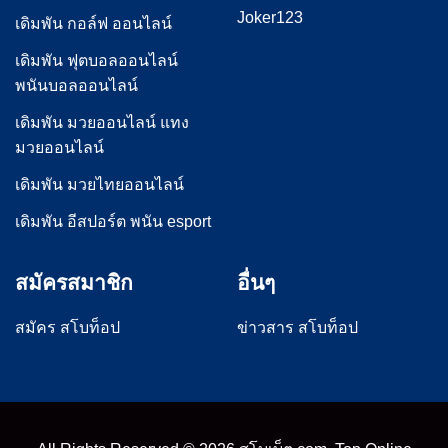
Joker123
เดิมพัน กอล์ฟ ออนไลน์
เดิมพัน ฟุตบอลออนไลน์
พนันบอลออนไลน์
เดิมพัน มวยออนไลน์ แทง
มวยออนไลน์
เดิมพัน มวยไทยออนไลน์
เดิมพัน อีสปอร์ต พนัน esport
สมัครสมาชิก
อื่นๆ
สมัคร สโบท็อป
ข่าวสาร สโบท็อป