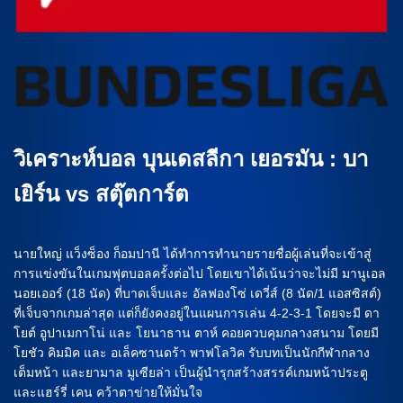
วิเคราะห์บอล บุนเดสลีกา เยอรมัน : บา
เยิร์น vs สตุ๊ตการ์ต
นายใหญ่ แว็งซ็อง ก็อมปานี ได้ทำการทำนายรายชื่อผู้เล่นที่จะเข้าสู่
การแข่งขันในเกมฟุตบอลครั้งต่อไป โดยเขาได้เน้นว่าจะไม่มี มานูเอล
นอยเออร์ (18 นัด) ที่บาดเจ็บและ อัลฟองโซ่ เดวี่ส์ (8 นัด/1 แอสซิสต์)
ที่เจ็บจากเกมล่าสุด แต่ก็ยังคงอยู่ในแผนการเล่น 4-2-3-1 โดยจะมี ดา
โยต์ อูปาเมกาโน่ และ โยนาธาน ตาห์ คอยควบคุมกลางสนาม โดยมี
โยชัว คิมมิค และ อเล็คซานดร้า พาฟโลวิค รับบทเป็นนักกีฬากลาง
เต็มหน้า และยามาล มูเซียล่า เป็นผู้นำรุกสร้างสรรค์เกมหน้าประตู
และแฮร์รี่ เคน คว้าตาข่ายให้มั่นใจ