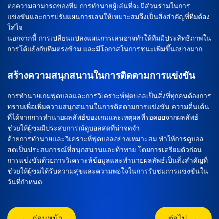
ต่อความสามารถของทีม การทำนายผู้เล่นที่จะมีส่วนร่วมในการ
แข่งขันและการปรับแผนการเล่นให้เหมาะสมจึงเป็นสิ่งสำคัญที่ทีมต้อง
ใส่ใจ
นอกจากนี้ การเปลี่ยนแปลงแผนการเล่นอาจทำให้ทีมมีประสิทธิภาพใน
การโต้แย้งกับทีมตรงข้าม และมีโอกาสในการชนะเพิ่มขึ้นอย่างมาก
สร้างความสนุกสนานในการติดตามการแข่งขัน
การทำนายเกมฟุตบอลและการวิเคราะห์ฟุตบอลเป็นสิ่งที่ทุกคนต้องการ
ทราบเพื่อเพิ่มความสนุกสนานในการติดตามการแข่งขัน ความตื่นเต้น
ที่ได้จากการทำนายผลลัพธ์ของเกมและเหตุผลที่รอคอยจากผลลัพธ์
ช่วยให้ผู้ชมมีประสบการณ์ดูบอลสดที่น่าจดจำ
ด้วยการทำนายและวิเคราะห์ฟุตบอลอย่างเหมาะสม ทำให้การดูบอล
สดเป็นประสบการณ์ที่สนุกสนานและท้าทาย โดยการเตรียมตัวก่อน
การแข่งขันด้วยการวิเคราะห์ข้อมูลและทำนายผลลัพธ์เป็นสิ่งสำคัญที่
ช่วยให้ผู้ชมได้รับความสุขและความพอใจในการรับชมการแข่งขันใน
วันที่กำหนด
← ก่อนหน้า
ต่อไป →