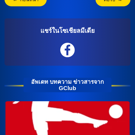
แชร์ในโซเชียลมีเดีย
อัพเดท บทความ ข่าวสารจาก
GClub