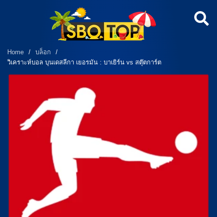
Home
/
บล็อก
/
วิเคราะห์บอล บุนเดสลีกา เยอรมัน : บาเยิร์น vs สตุ๊ตการ์ต