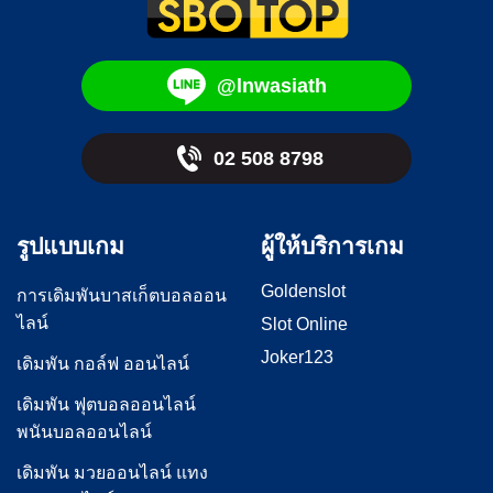
@lnwasiath
02 508 8798
รูปแบบเกม
ผู้ให้บริการเกม
Goldenslot
การเดิมพันบาสเก็ตบอลออน
ไลน์
Slot Online
Joker123
เดิมพัน กอล์ฟ ออนไลน์
เดิมพัน ฟุตบอลออนไลน์
พนันบอลออนไลน์
เดิมพัน มวยออนไลน์ แทง