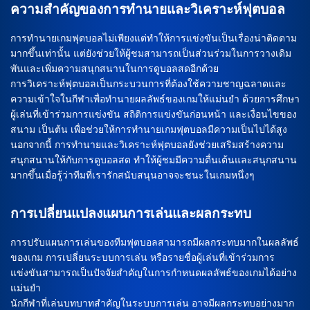
ความสำคัญของการทำนายและวิเคราะห์ฟุตบอล
การทำนายเกมฟุตบอลไม่เพียงแต่ทำให้การแข่งขันเป็นเรื่องน่าติดตาม
มากขึ้นเท่านั้น แต่ยังช่วยให้ผู้ชมสามารถเป็นส่วนร่วมในการวางเดิม
พันและเพิ่มความสนุกสนานในการดูบอลสดอีกด้วย
การวิเคราะห์ฟุตบอลเป็นกระบวนการที่ต้องใช้ความชาญฉลาดและ
ความเข้าใจในกีฬาเพื่อทำนายผลลัพธ์ของเกมให้แม่นยำ ด้วยการศึกษา
ผู้เล่นที่เข้าร่วมการแข่งขัน สถิติการแข่งขันก่อนหน้า และเงื่อนไขของ
สนาม เป็นต้น เพื่อช่วยให้การทำนายเกมฟุตบอลมีความเป็นไปได้สูง
นอกจากนี้ การทำนายและวิเคราะห์ฟุตบอลยังช่วยเสริมสร้างความ
สนุกสนานให้กับการดูบอลสด ทำให้ผู้ชมมีความตื่นเต้นและสนุกสนาน
มากขึ้นเมื่อรู้ว่าทีมที่เรารักสนับสนุนอาจจะชนะในเกมหนึ่งๆ
การเปลี่ยนแปลงแผนการเล่นและผลกระทบ
การปรับแผนการเล่นของทีมฟุตบอลสามารถมีผลกระทบมากในผลลัพธ์
ของเกม การเปลี่ยนระบบการเล่น หรือรายชื่อผู้เล่นที่เข้าร่วมการ
แข่งขันสามารถเป็นปัจจัยสำคัญในการกำหนดผลลัพธ์ของเกมได้อย่าง
แม่นยำ
นักกีฬาที่เล่นบทบาทสำคัญในระบบการเล่น อาจมีผลกระทบอย่างมาก