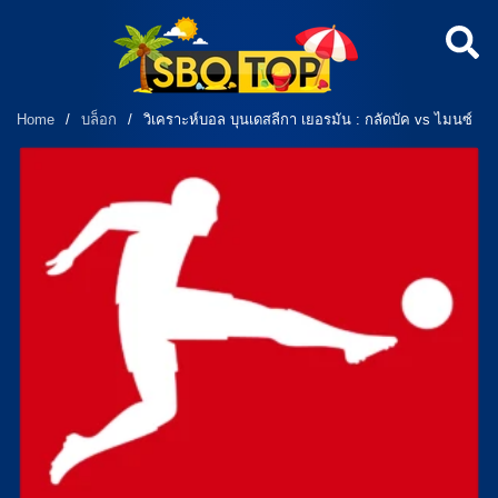
Home
/
บล็อก
/
วิเคราะห์บอล บุนเดสลีกา เยอรมัน : กลัดบัค vs ไมนซ์