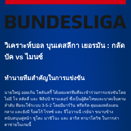
วิเคราะห์บอล บุนเดสลีกา เยอรมัน : กลัด
บัค vs ไมนซ์
ทำนายทีมสำคัญในการแข่งขัน
นายใหญ่ ออยเก้น โพลันสกี้ ได้เผยแพร่ทีมที่จะเข้าร่วมการแข่งขันโดย
ไม่มี โจ สคัลลี่ และ ฟิลิปป์ ซานเดอร์ ซึ่งเป็นผู้ติดโทษและบาดเจ็บตาม
ลำดับ ทีมจะใช้ระบบ 3-5-2 โดยมีมาร์วิน ฟรีดริค คุมแผงหลังแดน
กลาง และยังมี ร็อคโก้ ไรทซ์ และ จีโอวานนี่ เรย์น่า ขนาบข้าง
สนับสนุนคู่หน้า ชูโตะ มาชิโนะ และ ฮาริส ทาบาโควิช ในการล่า
ตาข่ายในเกมนี้