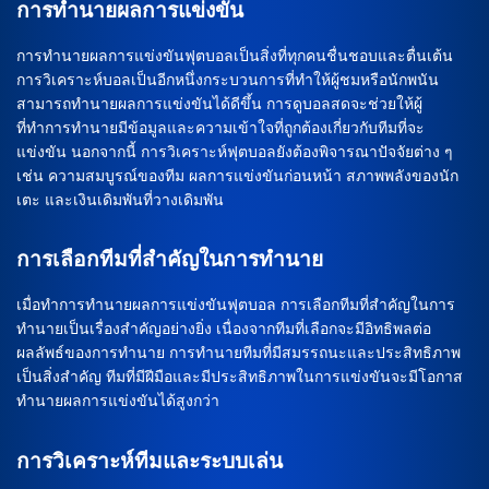
การทำนายผลการแข่งขัน
การทำนายผลการแข่งขันฟุตบอลเป็นสิ่งที่ทุกคนชื่นชอบและตื่นเต้น
การวิเคราะห์บอลเป็นอีกหนึ่งกระบวนการที่ทำให้ผู้ชมหรือนักพนัน
สามารถทำนายผลการแข่งขันได้ดีขึ้น การดูบอลสดจะช่วยให้ผู้
ที่ทำการทำนายมีข้อมูลและความเข้าใจที่ถูกต้องเกี่ยวกับทีมที่จะ
แข่งขัน นอกจากนี้ การวิเคราะห์ฟุตบอลยังต้องพิจารณาปัจจัยต่าง ๆ
เช่น ความสมบูรณ์ของทีม ผลการแข่งขันก่อนหน้า สภาพพลังของนัก
เตะ และเงินเดิมพันที่วางเดิมพัน
การเลือกทีมที่สำคัญในการทำนาย
เมื่อทำการทำนายผลการแข่งขันฟุตบอล การเลือกทีมที่สำคัญในการ
ทำนายเป็นเรื่องสำคัญอย่างยิ่ง เนื่องจากทีมที่เลือกจะมีอิทธิพลต่อ
ผลลัพธ์ของการทำนาย การทำนายทีมที่มีสมรรถนะและประสิทธิภาพ
เป็นสิ่งสำคัญ ทีมที่มีฝีมือและมีประสิทธิภาพในการแข่งขันจะมีโอกาส
ทำนายผลการแข่งขันได้สูงกว่า
การวิเคราะห์ทีมและระบบเล่น