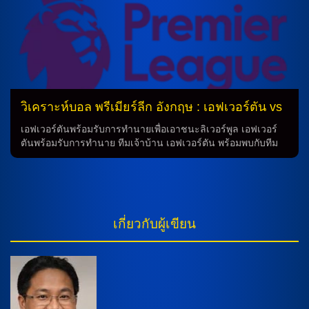
พัน เหล่านักเดิมพันทุกคนที่ต้องการสนุกสนานและรวยร่ำรวยจาก
2-3-1 โดยมีเอมิเลียโน่ มาร์ติเนซ ในตำแหน่งผู้รักษาประตู และ
การเดิมพันก็ต้องพยายามทำความเข้าใจเกี่ยวกับการวิเคราะห์
แม็ตตี้ แคช, เอซรี่ คอนซ่า, ปาอู ตอร์เรส, ลูก้า ดีญ ในกองหลัง
ฟุตบอลอย่างถูกต้อง การวิเคราะห์ฟุตบอลไม่ได้เพียงแค่การ
และ อมาดู โอนาน่า, ยูรี่ […]
ทำนายผลการแข่งขันเท่านั้น แต่ยังเป็นการศึกษาทุกสิ่งที่เกิดขึ้น
ในสนาม เช่น […]
วิเคราะห์บอล พรีเมียร์ลีก อังกฤษ : เอฟเวอร์ตัน vs
ลิเวอร์พูล
เอฟเวอร์ตันพร้อมรับการทำนายเพื่อเอาชนะลิเวอร์พูล เอฟเวอร์
ตันพร้อมรับการทำนาย ทีมเจ้าบ้าน เอฟเวอร์ตัน พร้อมพบกับทีม
เยือน ลิเวอร์พูล ในการแข่งขันคัดเลือกสำคัญในลีกพรีเมียร์ลีก
โดยเอฟเวอร์ตันได้รับกำลังใจจากการไม่มีแข้งบาดเจ็บหรือติด
โทษแบนเข้ามาจากเกมล่าสุด ทำให้คาดหวังว่าพวกเขาจะพร้อม
รับสู้ความท้าทายจากลิเวอร์พูลอย่างเต็มที่ ทีมเจ้าบ้าน ว่าด้วยการ
จัดทัพของเอฟเวอร์ตัน จะหันไปใช้ระบบ 4-2-3-1 โดยเลือกใช้
เกี่ยวกับผู้เขียน
งานแข้งเชื่อมั่นอย่าง ดไวจ์ท แม็กนีล, เคียร์แนน ดิวส์บิวรี่-ฮอลล์
และ อิลิมาน เอ็นดิอาย คอยปั้นเกมรุกให้เจ็บตีหลังของลิเวอร์พูล
เป้าหมาย ทีมเยือน ส่วนทีมเยือน ลิเวอร์พูล จะต้องเผชิญกับปัญหา
ที่ต้องเสีย อูโก้ เอกิติเก้ ดาวยิงที่เจ็บหนักถึงขั้นต้องพักราว 9 เดือน
ซึ่งอาจทำให้ทีมมีปัญหาในเรื่องการทำประตู อย่างไรก็ตาม ทีมยัง
คงพยายามในการจัดทัพและคาดว่าจะวางระบบ 4-2-3-1 พร้อม
กับเลือกใช้งาน ฟลอเรียน เวียร์ตซ์ เพื่อปรับเป็นกองหน้าหนุ่มแหด