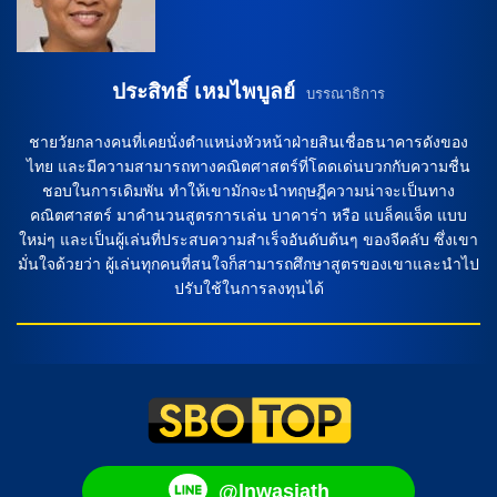
การทำนายในเกมนี้ก็ย่อมเต็มไปด้วยความสนุกสนานและระทึก
ขวัญ โดยทั้งสองทีมจะต้องให้เกียรติและสุขสันต์ใจด้วยกัน และ
สำคัญที่สุดก็คือทุกคนจะต้องสนุกกับการดูบอลสด และการทำนาย
ฟุตบอลที่มีคุณภาพ อย่าลืมติดตามข่าวสารและการทำนาย
ประสิทธิ์ เหมไพบูลย์
บรรณาธิการ
ฟุตบอลอัพเดทได้ที่เว็บไซต์ของเราเสมอ และอย่าลืมเชิญชวน
เพื่อนๆ มาร่วมสนุกด้วยกัน ทำนาย, การทำนาย, วิเคราะห์บอล, ดู
ชายวัยกลางคนที่เคยนั่งตำแหน่งหัวหน้าฝ่ายสินเชื่อธนาคารดังของ
บอลสด, วิเคราะห์ฟุตบอล การทำนายเกมระหว่างเอฟเวอร์ตันกับ
ไทย และมีความสามารถทางคณิตศาสตร์ที่โดดเด่นบวกกับความชื่น
ลิเวอร์พูล การทำนายเป็นสิ่งที่น่าตื่นเต้นและท้าทายในกีฬา โดย
ชอบในการเดิมพัน ทำให้เขามักจะนำทฤษฎีความน่าจะเป็นทาง
เฉพาะเมื่อเกี่ยวกับการทำนายการแข่งขันฟุตบอลสุดยิ่งใหญ่
คณิตศาสตร์ มาคำนวนสูตรการเล่น บาคาร่า หรือ แบล็คแจ็ค แบบ
ระหว่างทีมเอฟเวอร์ตันกับทีมลิเวอร์พูล ทีมเจ้าบ้านเอฟเวอร์ตันจะ
ใหม่ๆ และเป็นผู้เล่นที่ประสบความสำเร็จอันดับต้นๆ ของจีคลับ ซึ่งเขา
ต้องพยายามทำให้ผลการแข่งขันอยู่ในพอกันเพื่อเอาชนะทีมเยือน
มั่นใจด้วยว่า ผู้เล่นทุกคนที่สนใจก็สามารถศึกษาสูตรของเขาและนำไป
ที่หลายคนมองว่ามีคุณภาพสูงมาก […]
ปรับใช้ในการลงทุนได้
@lnwasiath