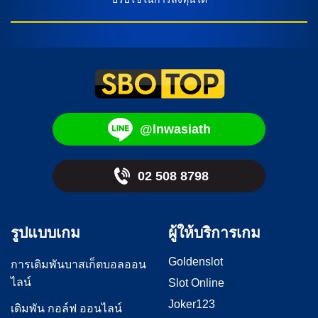
@lnwasiath
02 508 8798
รูปแบบเกม
ผู้ให้บริการเกม
Goldenslot
การเดิมพันบาสเก็ตบอลออน
ไลน์
Slot Online
Joker123
เดิมพัน กอล์ฟ ออนไลน์