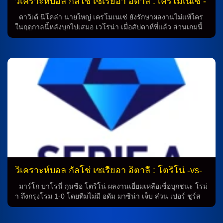
วิเคราะห์บอล กัลโช่ เซเรียอา อิตาลี : เครโมเนเซ่ -
vs- ปาร์ม่า
ดาวิเด้ นิโคล่า นายใหญ่ เครโมเนเซ่ ยังรักษาผลงานไม่แพ้ใคร
ในฤดูกาลนี้หลังบุกไปเสมอ เวโรน่า เมื่อสัปดาห์ที่แล้ว ส่วนเกมนี้
ขาด เดนนิส ยอห์นเซ่น กับ ตอมมาโซ่ บาเบียรี่ ที่เจ็บ ส่วน เจมี่
วาร์ดี้ ยังต้องลุ้นความฟิต ทีมจะส่ง เอมิล อูเดโร่ เฝ้าเสา กองหลัง
วาง ฟิลิปโป แตร์ราชชาโน่, เฟเดริโก้ บาสชีร็อตโต้ และ มัตเต
โอ เบียงเค็ตติ แดนกลาง อเลสซิโอ แซร์บิน, มิเคเล่ คอลโลโชโล่,
อัลแบร์โต้ กราสซี่, ยารี่ ฟานเดปุตเต้ และ จูเซปเป้ เปซเซลล่า
ประสานงาน กองหน้า ฟรังโก้ วาซเกซ กับ อันโตนิโอ ซานาเบรีย
ล่าตาข่าย การ์ลอส กูเอสต้า เทรนเนอร์ ปาร์ม่า […]
วิเคราะห์บอล กัลโช่ เซเรียอา อิตาลี : โตริโน่ -vs-
อตาลันต้า
มาร์โก บาโรนี่ กุนซือ โตริโน่ ผลงานเยี่ยมเหลือเชื่อบุกชนะ โรม่
า ถึงกรุงโรม 1-0 โดยทีมไม่มี อดัม มาซิน่า เจ็บ ส่วน เปอร์ ชูร์ส
กับ ซานอส ซัฟว่า สภาพร่างกายไม่สมบูรณ์ ฟรังโก้ อิสราเอล เป็น
ผู้รักษาประตู กองหลัง ซาอุล โกโก้, กูเยร์โม่ มารีปาน และ อาร์