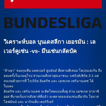
วิเคราะห์บอล บุนเดสลีกา เยอรมัน : เล
เวอร์คูเซ่น -vs- มึนเช่นกลัดบัค
“ห้างยา” ของกุนซือ แคสเปอร์ ฮูลมันด์ ฮึดตามตีเสมอ โคเปนเฮเก้น ถึง
สอบครั้งในเกมยุโรป ส่วนเกมลีกล่าสุดเอาชนะ แฟร้งค์เฟิร์ต 3-1 แต่
จบเกมด้วยการที่ โรเบิร์ต อันดริช และ เอเซเกล เฟร์นานเดซ ได้
ใบแดง
อันดริช และ เฟร์นานเดซ จะติดโทษแบนทั้งคู่ ส่วน เอเซเกล ปาลาซิ
ออส ที่บาดเจ็บจากสัปดาห์ที่แล้ว จะพลาดลงเล่นเช่นเดียวกับ โยนาส
โฮฟมันน์ และ มาร์กแต็ง เตอร์ริเยร์