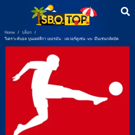
Home
/
บล็อก
/
วิเคราะห์บอล บุนเดสลีกา เยอรมัน : เลเวอร์คูเซ่น -vs- มึนเช่นกลัดบัค