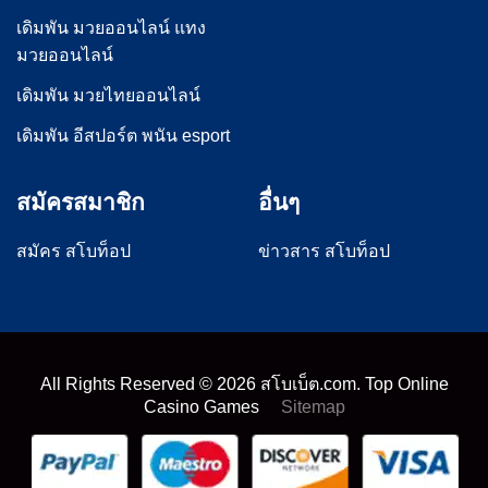
เดิมพัน มวยออนไลน์ แทง
มวยออนไลน์
เดิมพัน มวยไทยออนไลน์
เดิมพัน อีสปอร์ต พนัน esport
สมัครสมาชิก
อื่นๆ
สมัคร สโบท็อป
ข่าวสาร สโบท็อป
All Rights Reserved ©
2026
สโบเบ็ต.com. Top Online
Casino Games
Sitemap