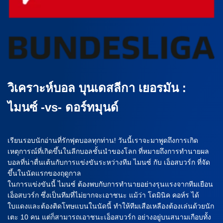
วิเคราะห์บอล บุนเดสลีกา เยอรมัน :
ไมนซ์ -vs- ดอร์ทมุนด์
เรียนรอบนักอ่านที่รักฟุตบอลทุกท่าน! วันนี้เราจะมาพูดถึงการเกิด
เหตุการณ์ที่เกิดขึ้นในลีกบอลชั้นนำของโลก ที่หมายถึงการทำนายผล
บอลที่น่าตื่นเต้นกับการแข่งขันระหว่างทีม ไมนซ์ กับ เอ็อสบวร์ก ที่จัด
ขึ้นในนัดแรกของฤดูกาล
ในการแข่งขันนี้ ไมนซ์ ต้องพบกับการทำนายอย่างรุนแรงจากทีมเยือน
เอ็อสบวร์ก ซึ่งเป็นทีมที่ไม่ยากจะเอาชนะ แม้ว่า โดมินิค คอห์ร ได้
ใบแดงและต้องติดโทษแบนในนัดนี้ ทำให้ทีมเสือเหลืองต้องเล่นด้วยนัก
เตะ 10 คน แต่ก็สามารถเอาชนะเอ็อสบวร์ก อย่างอยู่บนสนามเกือบทั้ง