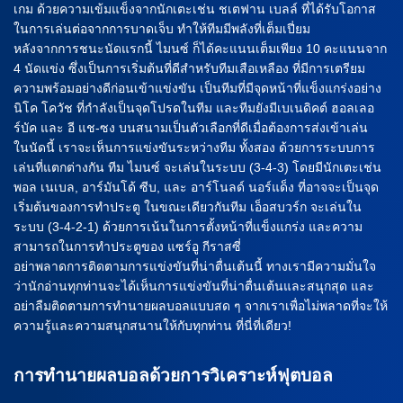
เกม ด้วยความเข้มแข็งจากนักเตะเช่น ชเตฟาน เบลล์ ที่ได้รับโอกาส
ในการเล่นต่อจากการบาดเจ็บ ทำให้ทีมมีพลังที่เต็มเปี่ยม
หลังจากการชนะนัดแรกนี้ ไมนซ์ ก็ได้คะแนนเต็มเพียง 10 คะแนนจาก
4 นัดแข่ง ซึ่งเป็นการเริ่มต้นที่ดีสำหรับทีมเสือเหลือง ที่มีการเตรียม
ความพร้อมอย่างดีก่อนเข้าแข่งขัน เป็นทีมที่มีจุดหน้าที่แข็งแกร่งอย่าง
นิโค โควัช ที่กำลังเป็นจุดโปรดในทีม และทีมยังมีเบเนดิคต์ ฮอลเลอ
ร์บัค และ อี แช-ซง บนสนามเป็นตัวเลือกที่ดีเมื่อต้องการส่งเข้าเล่น
ในนัดนี้ เราจะเห็นการแข่งขันระหว่างทีม ทั้งสอง ด้วยการระบบการ
เล่นที่แตกต่างกัน ทีม ไมนซ์ จะเล่นในระบบ (3-4-3) โดยมีนักเตะเช่น
พอล เนเบล, อาร์มันโด้ ซีบ, และ อาร์โนลด์ นอร์แด็ง ที่อาจจะเป็นจุด
เริ่มต้นของการทำประตู ในขณะเดียวกันทีม เอ็อสบวร์ก จะเล่นใน
ระบบ (3-4-2-1) ด้วยการเน้นในการตั้งหน้าที่แข็งแกร่ง และความ
สามารถในการทำประตูของ แซร์อู กีราสซี่
อย่าพลาดการติดตามการแข่งขันที่น่าตื่นเต้นนี้ ทางเรามีความมั่นใจ
ว่านักอ่านทุกท่านจะได้เห็นการแข่งขันที่น่าตื่นเต้นและสนุกสุด และ
อย่าลืมติดตามการทำนายผลบอลแบบสด ๆ จากเราเพื่อไม่พลาดที่จะให้
ความรู้และความสนุกสนานให้กับทุกท่าน ที่นี่ที่เดียว!
การทำนายผลบอลด้วยการวิเคราะห์ฟุตบอล