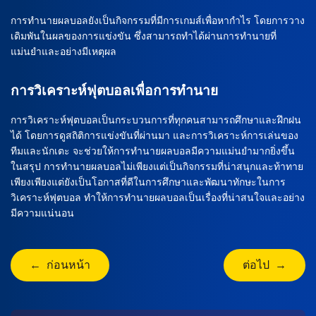
การทำนายผลบอลยังเป็นกิจกรรมที่มีการเกมส์เพื่อหากำไร โดยการวาง
เดิมพันในผลของการแข่งขัน ซึ่งสามารถทำได้ผ่านการทำนายที่
แม่นยำและอย่างมีเหตุผล
การวิเคราะห์ฟุตบอลเพื่อการทำนาย
การวิเคราะห์ฟุตบอลเป็นกระบวนการที่ทุกคนสามารถศึกษาและฝึกฝน
ได้ โดยการดูสถิติการแข่งขันที่ผ่านมา และการวิเคราะห์การเล่นของ
ทีมและนักเตะ จะช่วยให้การทำนายผลบอลมีความแม่นยำมากยิ่งขึ้น
ในสรุป การทำนายผลบอลไม่เพียงแต่เป็นกิจกรรมที่น่าสนุกและท้าทาย
เพียงเพียงแต่ยังเป็นโอกาสที่ดีในการศึกษาและพัฒนาทักษะในการ
วิเคราะห์ฟุตบอล ทำให้การทำนายผลบอลเป็นเรื่องที่น่าสนใจและอย่าง
มีความแน่นอน
← ก่อนหน้า
ต่อไป →