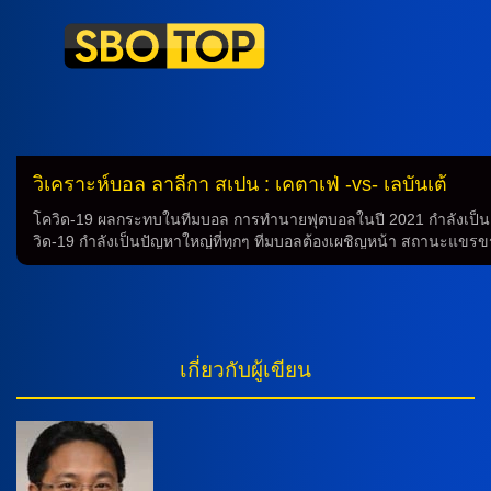
สนามพร้อมกับความมั่นใจจากการชนะติดต่อกัน 6 เกม ทำให้พวก
เขามาพร้อมแนวรุกที่เฉียบคมเพื่อทำให้ฝ่ายเหนือหาคะแนนเพื่อ
เป้าหมายที่สำคัญ **ทีมเรอัล มาดริด พร้อมพาเจ๋ง** ในขณะ
เดียวกัน ทีมเรอัล มาดริด ยังได้เสริมแนวรุกและวางแผนการเข้า
ร้านอย่างดี ดังนั้น สำหรับทีมเหย้า เชื่อว่า การเล่นในสนามบ้าน
ยังคงเป็นเรื่องยาก เมื่อต้องพบกับทีมที่มีคุณภาพเหนือ **คาดการณ์
การเล่นของทีมทั้งสอง** ในช่วงเวลานี้ ทีมเรอัล มาดริด มีความ
มั่นใจและสมบูรณ์ทั้งทางร่างกายและจิตใจ ในขณะเดียวกัน ทีม
วิเคราะห์บอล ลาลีกา สเปน : เคตาเฟ่ -vs- เลบันเต้
เหย้าก็ยังมีนักเตะที่พร้อมที่จะลงสนามและต่อสู้อย่างเต็มที่ เพื่อคว้า
คะแนนสำคัญในการแข่งขันนี้ […]
โควิด-19 ผลกระทบในทีมบอล การทำนายฟุตบอลในปี 2021 กำลังเป็นเร
วิด-19 กำลังเป็นปัญหาใหญ่ที่ทุกๆ ทีมบอลต้องเผชิญหน้า สถานะแขร
พ้ีสสสสสสสสสสสสสสสสสสสสสสสสสสสสสสสสสสสสสสสสสสสส
เกี่ยวกับผู้เขียน