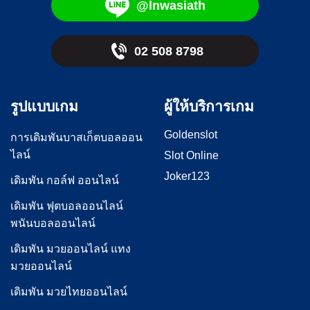
@lnwasiath
02 508 8798
รูปแบบเกม
ผู้ให้บริการเกม
Goldenslot
การเดิมพันบาสเก็ตบอลออน
ไลน์
Slot Online
Joker123
เดิมพัน กอล์ฟ ออนไลน์
เดิมพัน ฟุตบอลออนไลน์
พนันบอลออนไลน์
เดิมพัน มวยออนไลน์ แทง
มวยออนไลน์
เดิมพัน มวยไทยออนไลน์