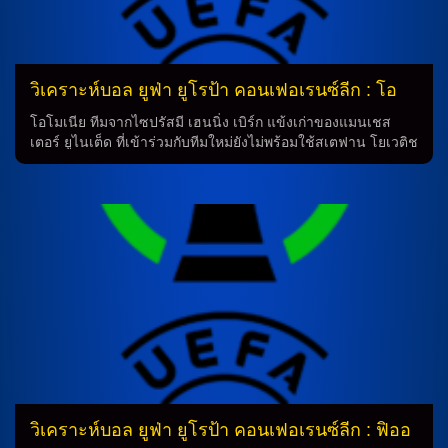
ในขณะเดียวกัน เรชาต รามาดานี, อามาดู อัลฮัสซาน, ฟาบรีซ
ตัมบา และ อาร์บิน เซนุลไล จะมีบทบาทสำคัญในการคุมแดน
กลางเพื่อสร้างความมั่นใจให้กับเกมรับของทีม การทำนายผลการ
แข่งขัน แม้ว่า ราโย่ อาจจะหมุนเวียนผู้เล่นตามความเหมาะสม
แต่ความแข็งแกร่งของทีมโดยรวมยังเหนือกว่าชัดเจน ทำให้มี
วิเคราะห์บอล ยูฟ่า ยูโรป้า คอนเฟอเรนซ์ลีก : โอ
โอกาสสูงที่ทีมอินเตอร์ มิลานนั้นจะสามารถคว้าชัยได้ในเกมนี้
โมเนีย -vs- ไมนซ์
อย่างไรก็ตาม ต้องเรียนรู้ว่า ชเคนดิย่า ทีมราโย่ จะวางแผนมา
โอโมเนีย ทีมจากไซปรัสมี เฮนนิ่ง เบิร์ก แข้งเก่าของแมนเชส
เล่นแบบรัดกุมและต้านเพื่อให้ความท้าทายต่อทีมอินเตอร์ มิลาน
เตอร์ ยูไนเต็ด ที่เข้าร่วมกับทีมใหม่ยังไม่พร้อมใช้สเตฟาน โยเวติช
นั้น […]
และมาริอุสซ์ สเตปินสกี้ ที่บาดเจ็บจากการแข่งขันก่อนหน้านี้
นอกจากนี้ มาเตโอ มาริช กองกลางสำคัญของทีมก็ได้รับโทษแบน
จากการได้การ์ดแดงในเกมล่าสุด แต่ก็ยังมี วิลลี่ เซเมโด้ ผู้ทำ
ประตูชัยให้ทีมเข้ารอบยังพร้อมที่จะลงสนาม ไมนซ์ ที่เป็นสตาร์
ของทีมก็ได้รับการโต้แย้งจาก ดอร์ทมุนด์ และโรบิน เซนท์เนอร์
ในเกมล่าสุด แต่ในเกมยุโรปยังคงสามารถช่วยทีมได้เหมือนทุก
ครั้ง อาทิเช่น โดมินิค คอห์ร ที่ไม่สามารถเข้าสนามในเกมสุดท้าย
เพราะโทษแบน ส่วนความพร้อมของ อ็องโตนี่ คาชี่, เคซีย์ บอส
และ มักซิม ดาล ที่ยังบาดเจ็บไม่มีการเปลี่ยนแปลง (4-3-3) :
ฟาเบียโน่ – ยานนิส มาซูราส, เซนู กูลิบาลี่, นิโคลัส พานาจิโอตู,
โฟติส คิทโซส – คาเรล ไอติง, ยอนนิส […]
วิเคราะห์บอล ยูฟ่า ยูโรป้า คอนเฟอเรนซ์ลีก : ฟิออ