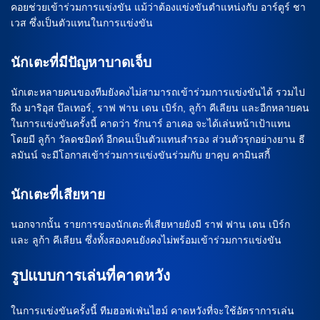
คอยช่วยเข้าร่วมการแข่งขัน แม้ว่าต้องแข่งขันตำแหน่งกับ อาร์ตูร์ ชา
เวส ซึ่งเป็นตัวแทนในการแข่งขัน
นักเตะที่มีปัญหาบาดเจ็บ
นักเตะหลายคนของทีมยังคงไม่สามารถเข้าร่วมการแข่งขันได้ รวมไป
ถึง มาริอุส บึลเทอร์, ราฟ ฟาน เดน เบิร์ก, ลูก้า คีเลียน และอีกหลายคน
ในการแข่งขันครั้งนี้ คาดว่า รักนาร์ อาเคอ จะได้เล่นหน้าเป้าแทน
โดยมี ลูก้า วัลดชมิดท์ อีกคนเป็นตัวแทนสำรอง ส่วนตัวรุกอย่างยาน ธี
ลมันน์ จะมีโอกาสเข้าร่วมการแข่งขันร่วมกับ ยาคุบ คามินสกี้
นักเตะที่เสียหาย
นอกจากนั้น รายการของนักเตะที่เสียหายยังมี ราฟ ฟาน เดน เบิร์ก
และ ลูก้า คีเลียน ซึ่งทั้งสองคนยังคงไม่พร้อมเข้าร่วมการแข่งขัน
รูปแบบการเล่นที่คาดหวัง
ในการแข่งขันครั้งนี้ ทีมฮอฟเฟ่นไฮม์ คาดหวังที่จะใช้อัตราการเล่น