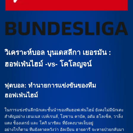
วิเคราะห์บอล บุนเดสลีกา เยอรมัน :
ฮอฟเฟ่นไฮม์ -vs- โคโลญจน์
ฟุตบอล: ทำนายการแข่งขันของทีม
ฮอฟเฟ่นไฮม์
ในการแข่งขันลีกนักเตะชั้นนำของทีมฮอฟเฟ่นไฮม์ ยังคงไม่มีนักเตะ
สำคัญอย่าง เฮนเนส เบห์เรนส์, โอซาน คาบัค, อดัม ฮโลเซ็ค, วาล็ง
แตง ช็องเดรย์ และ โคกิ มาชิดะ ที่ยังคงบาดเจ็บอยู่
อย่างไรก็ตาม ทีมยังคาดหวังว่า อัลเบียน ฮายดารี จะหายป่วยกลับมา