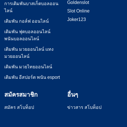
Goldenslot
การเดิมพันบาสเก็ตบอลออน
ไลน์
Slot Online
Joker123
เดิมพัน กอล์ฟ ออนไลน์
เดิมพัน ฟุตบอลออนไลน์
พนันบอลออนไลน์
เดิมพัน มวยออนไลน์ แทง
มวยออนไลน์
เดิมพัน มวยไทยออนไลน์
เดิมพัน อีสปอร์ต พนัน esport
สมัครสมาชิก
อื่นๆ
สมัคร สโบท็อป
ข่าวสาร สโบท็อป