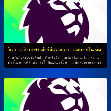
ร่วมเกมได้ ทำให้สถานการณ์ภายในทีมนั้นยังคงไม่แน่นอน ใน
ขณะเดียวกัน ทีมสเปอร์สก็ไม่ได้รับกำลังใจมากมายเมื่อพบกับ
ปัญหาของดาเนียล เจมส์ ที่ต้องพักอีกสักระยะหนึ่งเนื่องจากบาด
เจ็บข้อเท้า ส่วน วิลฟรีด ญอนโต้ ยังคงต้องพิจารณาความพร้อม
ในการเข้าร่วมเกมหลังจากมีปัญหาที่น่อง และ แฮร์รี่ เกรย์ น้อง
ชายของ อาร์ชี่ เกรย์ ยังต้องประเมินสภาพการเข้าร่วมเกมใหม่อีก
ครั้ง ทั้งนี้ยังมีบางนักกีฬาที่กำลังมีการฟื้นตัวจากบาดเจ็บ เช่น
ลูคัส แปร์รี่ ที่กำลังซ้อมเพื่อเตรียมตัวกลับมาร่วมแข่งขัน อย่างไร
ก็ตามเกมนี้อาจจะยังเร็วไปสำหรับเขา การทำนายสำหรับเกมนี้ยัง
คงมีความไม่แน่นอน เนื่องจากสถานการณ์สุขภาพของนักกีฬาที่
วิเคราะห์บอล พรีเมียร์ลีก อังกฤษ : แมนฯ ยูไนเต็ด
ยังไม่แน่นอน เป็นเรื่องที่น่าสนใจและน่าติดตาม โดยที่ผู้ชม
-vs- ซันเดอร์แลนด์
สามารถติดตามการวิเคราะห์ฟุตบอล และดูบอลสดเพื่อเก็บข้อมูล
สําหรับมือสองของลีดสัน สําหรับจํานําเอามาริอะโมริม ผลงาน
การทำนายในเกมนี้ได้ ด้วยความตื่นเต้นและความไม่แน่นอนใน
ชาวโปรตุเกส จํานวนจะไม่มีบอสอาร์โรดมาร์ตินสและณุรสเซร์
ทีมทั้งสอง ทำให้เกมนี้เป็นหนึ่งในเกมที่น่าติดตามและรอคอยอย่าง
มารอวีที่กร้วขบนสตืออยู่อยายหลวง อย่างเช่นกัน, กาเซซิมเรออ่
มากในช่วงนี้ ซึ่งการทำนายและวิเคราะห์บอลจึงเป็นสิ่งที่น่าสนใจ
จะเ็นโดมควอลกลับมาเป็นตูลือกได้ ในขณะที่อาหมดียัลโลจะชด
และอยากทราบในเวลานี้ ดังนั้น […]
ขียิลเกลนอดิมีงเกมกบัเบรนด่ฟอรเดเน่างง่ด้วยปัญหาดา้นครอบ
ครเวว ก็กลบัม่สอม็โปรดเสาตุอไปนี้ อุามโมริมไม่มละิพัฒน์กบั
ฟอเรนท์คองเกมรบ้าบลเถอย ดางนั้นเขาย่าจะดััสินถืจชณี่ปรับ
เปลี่ยนหลังบ้าน โดยเลนี่โยโร่อ่จะบกลับมาเป้นตูจริงแท่นที่เฮรีร่ม
เม็กกกิแวร์ ในขณะท่ีเซนเน่อลัมเมนส์ย่างขงงคงมองหาโอกาส
ประเดิมซนาม แต่คาดว่าอัลตายบายินดีจะได้เฝ้าเสาต่อไป เรชีส
เลอบรีสจํานวนจะไม่สามารถใช้งานอาบิบดาร์ร่า, โรเมนมันดิล,