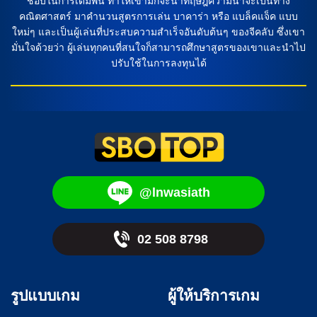
ชอบในการเดิมพัน ทำให้เขามักจะนำทฤษฎีความน่าจะเป็นทาง
คณิตศาสตร์ มาคำนวนสูตรการเล่น บาคาร่า หรือ แบล็คแจ็ค แบบ
ใหม่ๆ และเป็นผู้เล่นที่ประสบความสำเร็จอันดับต้นๆ ของจีคลับ ซึ่งเขา
มั่นใจด้วยว่า ผู้เล่นทุกคนที่สนใจก็สามารถศึกษาสูตรของเขาและนำไป
ปรับใช้ในการลงทุนได้
@lnwasiath
02 508 8798
รูปแบบเกม
ผู้ให้บริการเกม