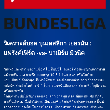
วิเคราะห์บอล บุนเดสลีกา เยอรมัน :
แฟร้งค์เฟิร์ต -vs- บาเยิร์น มิวนิค
“อินทรีแดง-ดำ” ของกุนซือ ดีโน่ ท็อปป์โมลเลอร์ ต้องเผชิญกับการพ่าย
แพ้จากทีมแอต.มาดริด แบบทรุดโต้ 5-1 ในการแข่งขันในถ้วย
แชมเปี้ยนส์ ลีกล่าสุด ซึ่งทำให้สนามต่อเนื่องยากลำบาก หลังจากชนะ
กลัดบัค สกอร์มโหฬาร 6-4 ในการแข่งขันลีกล่าสุด สภาพทีมก็ดูมีความ
พร้อมมากขึ้น
โดยเฉพาะทีมได้รับการส่งเสริมจาก ราสมุส คริสเตียนเซ่น ฟิต ที่กลับ
มาเป็นสำรอง ซึ่งทำให้ขาดเพียงเจสซิค งังกัมที่ยังอยู่ระหว่างการฟื้นฟู
จากอาการบาดเจ็บ ในการนี้อาจจะมีการปรับเปลี่ยนการเล่นด้านหลัง