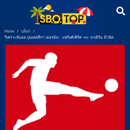
Home
/
บล็อก
/
วิเคราะห์บอล บุนเดสลีกา เยอรมัน : แฟร้งค์เฟิร์ต -vs- บาเยิร์น มิวนิค