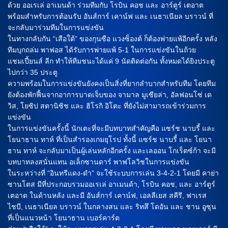
ด้วย ออเรเล่ อาเมนด้า ร่วมทีมกับ โรบิน คอช และ อาร์ตูร์ เตอาต
พร้อมสำหรับการต้อนรับ อันส์การ์ เคาน์ฟ และ เนธาเนียล บราวน์ ที่
จะกลับมาร่วมทีมในการแข่งขัน
ในทางกลับกัน “เสือใต้” ของกุนซือ แวงซ็องต์ ก็ต้องพ่ายแพ้อีกครั้ง หลัง
ทีมบุกถล่ม พาฟอส ได้รับการพ่ายแพ้ 5-1 ในการแข่งขันในถ้วย
แชมเปี้ยนส์ ลีก ทำให้ทีมชนะได้แค่ 9 นัดติดต่อกัน ทั้งหมดได้ยิงประตู
ไปกว่า 35 ประตู
ความพร้อมในการแข่งขันยังคงเป็นสิ่งที่ยากลำบากสำหรับทีม โดยทีม
ยังต้องพักฟื้นจากอาการบาดเจ็บของ จามาล มูเซียล่า, อัลฟอนโซ่ เด
วิส, โยซิป สตานิซิช และ ฮิโรกิ อิโตะ ที่ยังไม่สามารถเข้าร่วมการ
แข่งขัน
ในการแข่งขันครั้งนี้ นักเตะที่จะมีบทบาทสำคัญคือ แซร์ช นาบรี้ และ
โยนาธาน ทาห์ ที่เป็นสำรองเกมยุโรป ทั้งนี้ แซร์ช นาบรี้ และ โยนา
ธาน ทาห์ จะกลับมาเป็นผู้เล่นหลักอีกครั้ง และเลออน โกเร็ตซ์ก้า จะมี
บทบาทลงสนั่นแทน อเล็กซานดาร์ พาฟโลวิชในการแข่งขัน
ในระหว่างที่ “อินทรีแดง-ดำ” จะใช้ระบบการเล่น 3-4-2-1 โดยมี คาย่า
ซานโตส มีที่ประกอบรวมออเรเล่ อาเมนด้า, โรบิน คอช, และ อาร์ตูร์
เตอาต ในด้านหลัง และมี อันส์การ์ เคาน์ฟ, เอลลีเยส สคีรี, ฟาเรส
ไชบี, เนธาเนียล บราวน์ ในกลางสน และ ริทสึ โดอัน และ ชาน อูซุน
ที่เป็นแนวหน้า โยนาธาน เบอร์คาร์ต