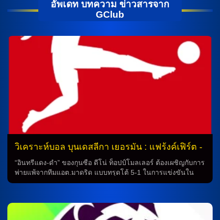
อัพเดท บทความ ข่าวสารจาก
GClub
วิเคราะห์บอล บุนเดสลีกา เยอรมัน : แฟร้งค์เฟิร์ต -
vs- บาเยิร์น มิวนิค
“อินทรีแดง-ดำ” ของกุนซือ ดีโน่ ท็อปป์โมลเลอร์ ต้องเผชิญกับการ
พ่ายแพ้จากทีมแอต.มาดริด แบบทรุดโต้ 5-1 ในการแข่งขันใน
ถ้วยแชมเปี้ยนส์ ลีกล่าสุด ซึ่งทำให้สนามต่อเนื่องยากลำบาก หลัง
จากชนะกลัดบัค สกอร์มโหฬาร 6-4 ในการแข่งขันลีกล่าสุด
สภาพทีมก็ดูมีความพร้อมมากขึ้น โดยเฉพาะทีมได้รับการส่งเสริม
จาก ราสมุส คริสเตียนเซ่น ฟิต ที่กลับมาเป็นสำรอง ซึ่งทำให้ขาด