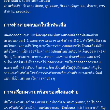
ยิงขาดอย่างไม่มีกำหนดแน่นอน
อ่านเพิ่มเติม: วิเคราะห์บอล, ดูบอลสด, วิเคราะห์ฟุตบอล, ทำนาย, การ
ทำนาย, prediction
การทำนายผลบอลในลีกทัพเสือ
หลังจากการแข่งขันครั้งล่าสุดของทีมห้างยากับพีเอสวีที่จบลงด้วย
คะแนนเสมอ 1-1 และการชนะเอาชนะซังต์ เพาลี 2-1 ทำให้ทีมมีความ
มั่นใจและความเต็มใจสูงมากในการทำนายผลบอลในลีกทัพเสือต่อไป
หนึ่งในความเป็นจริงที่ไม่สามารถปล่อยใหม่ได้คือบาดเจ็บของ พาทริค
ชิค, ลูกัส บาสเกซ, นาธาน เทลล่า, เอเซเกล ปาลาซิออส และ มาร์
กแต็ง เตอร์ริเยร์ ซึ่งอาจทำให้เกิดความสับสนในการจัดวางการเล่น
นอกจากนี้, คริสเตียน โคฟาเน่ ก็จะเป็นหนึ่งในผู้รับผิดชอบสำคัญใน
การแข่งขันต่อไป โดยมีการรองรับจากเพื่อนร่วมทีมอย่างมาลิค ทิลล์
แมน ที่เป็นเส้นหน้าในการทำประตู
การเตรียมความพร้อมของทั้งสองฝ่าย
ทีมโดยเทรนเนอร์ ชเตฟเฟ่น เบาม์การ์ท จะพบกับทีมฮัมบูร์ก ในการ
แข่งขันถัดไป โดยมีความพร้อมจากสมาชิกทั้งหมด แม้ว่าจะขาดสำคัญ