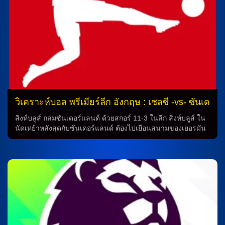
เหลือเสมอ 3 แพ้ 3 ครั้ง นอกจากนี้ ฝ่ายกุนซือก็เตรียมพบกับ
อุบัติเหตุการเล่นของ ลีซานโดร มาร์ตีเนซ ซึ่งเสียใจเมื่อต้องออก
จากสนามจากเดือนกุมภาพันธ์ที่ผ่านมา เมื่อมีการบาดเจ็บที่เข่า
รุนแรง แต่เท่ากับที่ว่า รูเบน อาโมริม กุนซือชาวโปรตุเกสก็ใกล้จะ
กลับสู่สนามอีกครั้งในเกมหน้า ในขณะเดียวกัน เลนี่ โยโร่ อาจ
ต้องรอความคืบหน้าจากโพสิวิทีการเล่นของ แฮร์รี่ แม็กไกวร์ ที่
กลายเป็นฮีโร่โหม่งประตูชัยให้ทีมบุกชนะ ลิเวอร์พูลในเกมที่ผ่าน
มา ในขณะที่ เบนจามิน เชชโก้ ก็หวังว่าจะได้รับโอกาสกลับเข้าสู่
ศึกหลังจากที่นั่งสำรองในเกมที่แอนฟิลด์ ที่ฝ่ายเดอะ ซีกัลล์ส ทีม
นำอันดับต้นๆ ของตารางการแข่งขัน […]
วิเคราะห์บอล พรีเมียร์ลีก อังกฤษ : เชลซี -vs- ซันเด
อร์แลนด์
สิงห์บลูส์ ถล่มซันเดอร์แลนด์ ด้วยสกอร์ 11-3 ในลีก สิงห์บลูส์ ใน
นัดเหย้าหลังสุดกับซันเดอร์แลนด์ ต้องไปเยือนสนามของเยอรมัน
ในลีก และสามารถพ่ายเซฟเกมในสนาม เมื่อวันที่สุดท้ายของ
ฤดูกาล 2016-17 ด้วยสกอร์ที่น่าทึ่ง 11-3 นับเป็นการชนะที่
ระหว่างการแข่งขัน 5-1 อย่างมั่นใจ การทำนายก่อนการแข่งขัน
ก่อนที่มีการแข่งขันระหว่างสิงห์บลูส์ และซันเดอร์แลนด์ มีการ
ทำนายว่าการแข่งขันจะมีความสมดุล และคู่กรณีจะมีโอกาสที่จะ
เป็นการแข่งขันที่ดีและน่าติดตาม แต่ก็ไม่ได้คาดการณ์ได้ว่าสิงห์
บลูส์จะมีสกอร์มากถึง 11 ลูกที่ยิ่งใหญ่ที่สุด นักเตะที่มีความสำคัญ
อย่างไรก็ตาม การทำนายก่อนการแข่งขันก็ไม่สามารถทำนายได้
ถูกต้องเกี่ยวกับสถานการณ์ของนักเตะ โดยเฉพาะนักเตะที่มีชื่อ