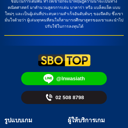
ชอบในการเดิมพัน ทำให้เขามักจะนำทฤษฎีความน่าจะเป็นทาง
คณิตศาสตร์ มาคำนวนสูตรการเล่น บาคาร่า หรือ แบล็คแจ็ค แบบ
ใหม่ๆ และเป็นผู้เล่นที่ประสบความสำเร็จอันดับต้นๆ ของจีคลับ ซึ่งเขา
มั่นใจด้วยว่า ผู้เล่นทุกคนที่สนใจก็สามารถศึกษาสูตรของเขาและนำไป
ปรับใช้ในการลงทุนได้
@lnwasiath
02 508 8798
รูปแบบเกม
ผู้ให้บริการเกม