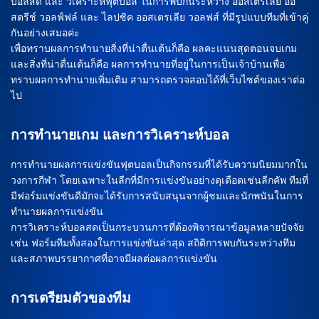
บอลสด และ วิเคราะห์ฟุตบอล ในการพบกันระหว่าง ออสเตรเลีย ออ
สตรีช์ วอลฟ์ฟล์ และ ไลปซิค ออสเตรเลีย วอลฟส์ ที่มีรูปแบบทีมที่เข้าคู่
กันอย่างเสมอค่ะ
เพื่อทราบผลการทำนายสิ่งที่น่าตื่นเต้นก็คือ ผลคะแนนสุดตอนจบเกม
และสิ่งที่น่าตื่นเต้นก็คือ ผลการทำนายที่อยู่ในการเป็นเจ้าบ้านเพื่อ
ทราบผลการทำนายเพิ่มเติม สามารถตรวจสอบได้ที่เว็บไซต์ของเราต่อ
ไป
การทำนายเกม และการวิเคราะห์บอล
การทำนายผลการแข่งขันฟุตบอลเป็นกิจกรรมที่ได้รับความนิยมมากใน
วงการกีฬา โดยเฉพาะในลีกที่มีการแข่งขันอย่างดุเดือดเช่นลีกคัพ ทีมที่
มีฟอร์มแข่งขันดีมักจะได้รับการสนับสนุนจากผู้ชมและนักพนันในการ
ทำนายผลการแข่งขัน
การวิเคราะห์บอลสดเป็นกระบวนการที่ต้องพิจารณาข้อมูลหลายปัจจัย
เช่น ฟอร์มทีมทั้งสองในการแข่งขันล่าสุด สถิติการพบกันระหว่างทีม
และสภาพบรรยากาศที่อาจมีผลต่อผลการแข่งขัน
การเตรียมตัวของทีม