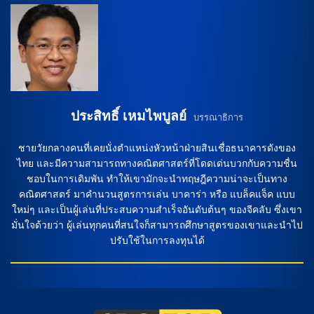
ยากต่อการแข่งขันในอนาคต หวังว่าบทความนี้จะเป็นประโยชน์
เกมนี้ ในขณะเดียวกัน ฟาเบียน แชร์ ก็เป็นตัวเลือกที่น่าสนใจใน
สำหรับผู้ที่สนใจในการทำนายการแข่งขันฟุตบอลและการเล่นดู
การลงสนามแทนใครคนใดคนหนึ่งระหว่าง มาลิค เจา หรือ สเวน
บอลสดในประเทศไทย. เพิ่มเติมเกี่ยวกับการทำนายและการเล่น
บ็อตมัน นิวคาสเซิลมีชัย ทีมนิวคาสเซิลได้คว้าชัยในลีกทั้งเหย้า
ฟุตบอล การทำนายผลการแข่งขันฟุตบอลไม่มีคำตอบแน่นอน
และเยือนในระหว่างปี 2018 ถึง 2024 อย่างไรก็ตาม สำหรับเกมนี้
เสมอไป การวิเคราะห์บอลเป็นศิลปะและวิชาที่ต้องใช้
ทีมจะต้องเล่นโดยไม่มีผู้บริหารทีมสำคัญอย่าง มาร์โก ซิลวา ที่จะ
ประสบการณ์ ความสัมคัญของการทำนายประกอบไปด้วยปัจจัย
ต้องพักการแข่งขันเนื่องจากการบาดเจ็บเอ็นหลังหัวเข่า นอกจาก
หลายอย่างที่ไม่สามารถคาดการณ์ได้ในการแข่งขันฟุตบอล […]
นี้ นักเตะอื่นๆ เช่น แอนโทนี่ โรบินสัน, โรดรีโก้ มูนิซ และ ซามู
เอล ชุควูเอเซ่ ยังคงเข้าเล่นเหมือนเดิม แต่ แฮร์รี่ […]
ประสิทธิ์ เหมไพบูลย์
บรรณาธิการ
ชายวัยกลางคนที่เคยนั่งตำแหน่งหัวหน้าฝ่ายสินเชื่อธนาคารดังของ
ไทย และมีความสามารถทางคณิตศาสตร์ที่โดดเด่นบวกกับความชื่น
ชอบในการเดิมพัน ทำให้เขามักจะนำทฤษฎีความน่าจะเป็นทาง
คณิตศาสตร์ มาคำนวนสูตรการเล่น บาคาร่า หรือ แบล็คแจ็ค แบบ
ใหม่ๆ และเป็นผู้เล่นที่ประสบความสำเร็จอันดับต้นๆ ของจีคลับ ซึ่งเขา
มั่นใจด้วยว่า ผู้เล่นทุกคนที่สนใจก็สามารถศึกษาสูตรของเขาและนำไป
ปรับใช้ในการลงทุนได้