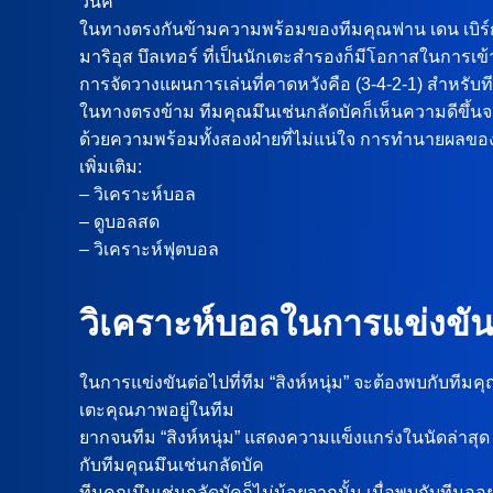
วนิค
ในทางตรงกันข้ามความพร้อมของทีมคุณฟาน เดน เบิร์ก, ยา
มาริอุส บึลเทอร์ ที่เป็นนักเตะสำรองก็มีโอกาสในการเข้
การจัดวางแผนการเล่นที่คาดหวังคือ (3-4-2-1) สำหรับท
ในทางตรงข้าม ทีมคุณมึนเช่นกลัดบัคก็เห็นความดีขึ้
ด้วยความพร้อมทั้งสองฝ่ายที่ไม่แน่ใจ การทำนายผลของเก
เพิ่มเติม:
– วิเคราะห์บอล
– ดูบอลสด
– วิเคราะห์ฟุตบอล
วิเคราะห์บอลในการแข่งขัน
ในการแข่งขันต่อไปที่ทีม “สิงห์หนุ่ม” จะต้องพบกับทีม
เตะคุณภาพอยู่ในทีม
ยากจนทีม “สิงห์หนุ่ม” แสดงความแข็งแกร่งในนัดล่าสุด 
กับทีมคุณมึนเช่นกลัดบัค
ทีมคุณมึนเช่นกลัดบัคก็ไม่น้อยจากนั้น เมื่อพบกับทีมอ