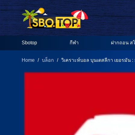
Sbotop
กีฬา
ฝากถอน สโ
Home
/
/
บล็อก
วิเคราะห์บอล บุนเดสลีกา เยอรมัน :