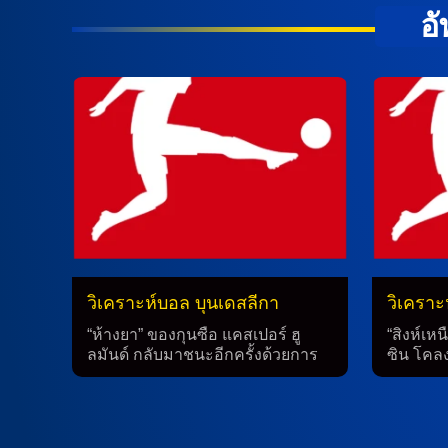
อ
วิเคราะห์บอล บุนเดสลีกา
วิเคราะ
เยอรมัน : เลเวอร์คูเซ่น -vs- ไฮ
เยอรมัน 
“ห้างยา” ของกุนซือ แคสเปอร์ ฮู
“สิงห์เห
เดนไฮม์
ทมุนด์
ลมันด์ กลับมาชนะอีกครั้งด้วยการ
ซิน โคลง
บุกเชือด เบนฟิก้า ในถ้วยยุโรป “ห้าง
แพ้ 3 จา
ยา” ของกุนซือ แคสเปอร์ ฮูลมันด์
“สิงห์เหน
กลับมาชนะอีกครั้งด้วยการบุกเชือด
การทำนา
เบนฟิก้า ในถ้วยยุโรป แก้ตัวจากเกม
ซิน ต้อ