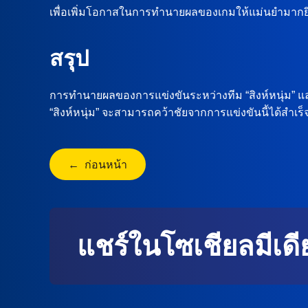
เพื่อเพิ่มโอกาสในการทำนายผลของเกมให้แม่นยำมากยิ่
สรุป
การทำนายผลของการแข่งขันระหว่างทีม “สิงห์หนุ่ม” แล
“สิงห์หนุ่ม” จะสามารถคว้าชัยจากการแข่งขันนี้ได้สำเร็
← ก่อนหน้า
แชร์ในโซเชียลมีเดี