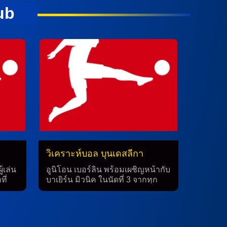
ub
วิเคราะห์บอล บุนเดสลีกา
-
เยอรมัน : อูนิโอน เบอร์ลิน -vs-
้เล่น
อูนิโอน เบอร์ลิน พร้อมเผชิญหน้ากับ
บาเยิร์น มิวนิค
ี่
บาเยิร์น มิวนิค ในนัดที่ 3 จากทุก
งที่
รายการที่เกมนี้จะถูกจัดขึ้นที่บ้าน อู
ู
นิโอน เบอร์ลิน ของเทรนเนอร์ช
นลีก
เตฟเฟ่น เบาม์การ์ทจะพบกับทีมใหญ่
ให้ทุก
อีกครั้ง คราวนี้คือ บาเยิร์น มิวนิค ที่