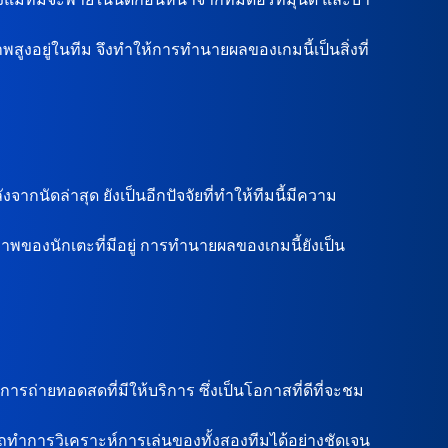
าพสูงอยู่ในทีม จึงทำให้การทำนายผลของเกมนี้เป็นสิ่งที่
กนัดล่าสุด ยังเป็นอีกปัจจัยที่ทำให้ทีมนี้มีความ
พของนักเตะที่มีอยู่ การทำนายผลของเกมนี้ยังเป็น
รถ่ายทอดสดที่มีให้บริการ ซึ่งเป็นโอกาสที่ดีที่จะชม
การวิเคราะห์การเล่นของทั้งสองทีมได้อย่างชัดเจน